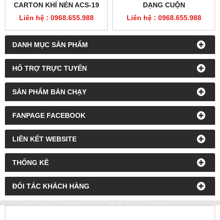
CARTON KHÍ NÉN ACS-19
DẠNG CUỘN
Liên hệ : 0968.655.988
Liên hệ : 0968.655.988
DANH MỤC SẢN PHẨM
HỔ TRỢ TRỰC TUYẾN
SẢN PHẨM BÁN CHẠY
FANPAGE FACEBOOK
LIÊN KẾT WEBSITE
THỐNG KÊ
ĐỐI TÁC KHÁCH HÀNG