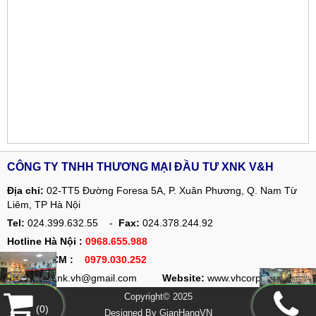
CÔNG TY TNHH THƯƠNG MẠI ĐẦU TƯ XNK V&H
Địa chỉ:
02-TT5 Đường Foresa 5A, P. Xuân Phương, Q. Nam Từ
Liêm, TP Hà Nội
Tel:
024.399.632.55 -
Fax:
024.378.244.92
Hotline Hà Nội :
0968.655.988
Hotline HCM :
0979.030.252
Email:
ctyxnk.vh@gmail.com
Website:
www.vhcorp.com.vn
Copyright© 2025
(
0
)
Designed By
GianHangVN