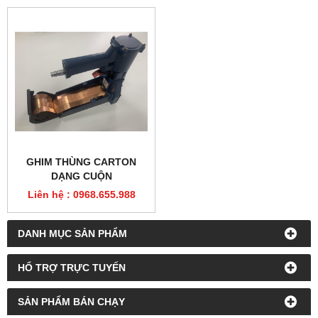
GHIM THÙNG CARTON
DẠNG CUỘN
Liên hệ : 0968.655.988
DANH MỤC SẢN PHẨM
HỔ TRỢ TRỰC TUYẾN
SẢN PHẨM BÁN CHẠY