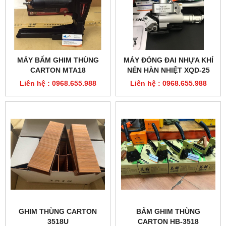
MÁY BẤM GHIM THÙNG
MÁY ĐÓNG ĐAI NHỰA KHÍ
CARTON MTA18
NÉN HÀN NHIỆT XQD-25
Liên hệ : 0968.655.988
Liên hệ : 0968.655.988
GHIM THÙNG CARTON
BẤM GHIM THÙNG
3518U
CARTON HB-3518