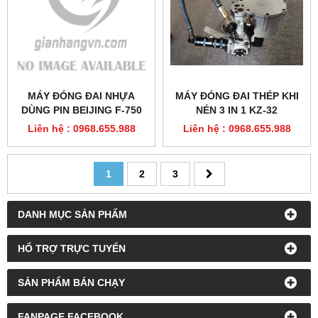
MÁY ĐÓNG ĐAI NHỰA
MÁY ĐÓNG ĐAI THÉP KHI
DÙNG PIN BEIJING F-750
NÉN 3 IN 1 KZ-32
Liên hệ : 0968.655.988
Liên hệ : 0968.655.988
1
2
3
DANH MỤC SẢN PHẨM
HỔ TRỢ TRỰC TUYẾN
SẢN PHẨM BÁN CHẠY
FANPAGE FACEBOOK