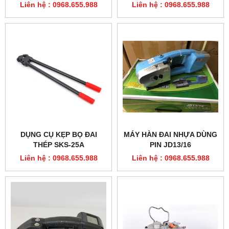
Liên hệ : 0968.655.988
Liên hệ : 0968.655.988
DỤNG CỤ KẸP BỌ ĐAI
MÁY HÀN ĐAI NHỰA DÙNG
THÉP SKS-25A
PIN JD13/16
Liên hệ : 0968.655.988
Liên hệ : 0968.655.988