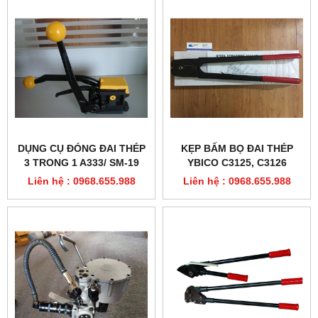
DỤNG CỤ ĐÓNG ĐAI THÉP
KẸP BẤM BỌ ĐAI THÉP
3 TRONG 1 A333/ SM-19
YBICO C3125, C3126
Liên hệ : 0968.655.988
Liên hệ : 0968.655.988