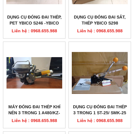
DỤNG CỤ ĐÓNG ĐAI THÉP,
DỤNG CỤ ĐÓNG ĐAI SẮT,
PET YBICO S246 -YBICO
THÉP YBICO S298
S247
Liên hệ : 0968.655.988
Liên hệ : 0968.655.988
MÁY ĐÓNG ĐAI THÉP KHÍ
DỤNG CỤ ĐÓNG ĐAI THÉP
NÉN 3 TRONG 1 A480/KZ-
3 TRONG 1 ST-25/ SMK-25
19
Liên hệ : 0968.655.988
Liên hệ : 0968.655.988