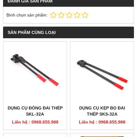
ĐÁNH GIÁ SẢN PHẨM
Bình chọn sản phẩm:
SẢN PHẨM CÙNG LOẠI
DỤNG CỤ ĐÓNG ĐAI THÉP
DỤNG CỤ KẸP BỌ ĐAI
SKL-32A
THÉP SKS-32A
Liên hệ : 0968.655.988
Liên hệ : 0968.655.988