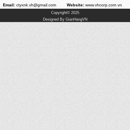
Email:
ctyxnk.vh@gmail.com
Website:
www.vhcorp.com.vn
Copyright© 2025
Designed By
GianHangVN