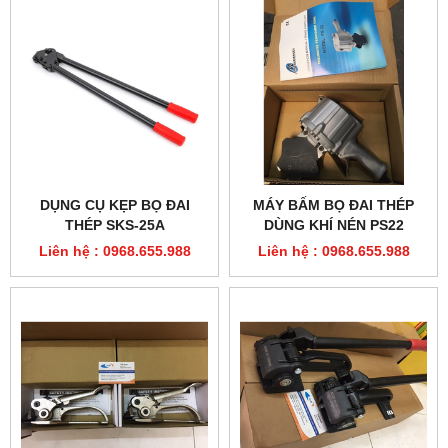
DỤNG CỤ KẸP BỌ ĐAI
MÁY BẤM BỌ ĐAI THÉP
THÉP SKS-25A
DÙNG KHÍ NÉN PS22
MACROLEAGUE
Liên hệ : 0968.655.988
Liên hệ : 0968.655.988