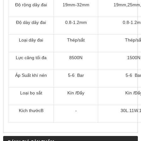
Độ rộng dây đai
19mm-32mm
19mm,25mm
Độ dày dây đai
0.8-1.2mm
0.8-1.2
Loại dây đai
Thép/sắt
Thép/sắ
Lực căng tối đa
8500N
1500N
Áp Suất khí nén
5-6 Bar
5-6 Ba
Loại bọ sắt
Kín /Đẩy
Kín /Đẩ
Kích thướcB
-
30L.11W.