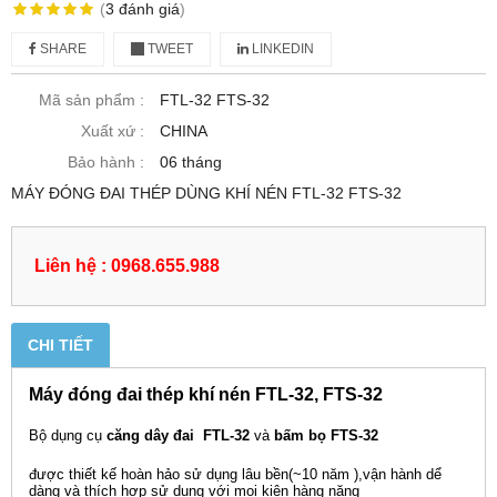
(
3
đánh giá
)
SHARE
TWEET
LINKEDIN
Mã sản phẩm :
FTL-32 FTS-32
Xuất xứ :
CHINA
Bảo hành :
06 tháng
MÁY ĐÓNG ĐAI THÉP DÙNG KHÍ NÉN FTL-32 FTS-32
Liên hệ : 0968.655.988
CHI TIẾT
Máy đóng đai thép khí nén FTL-32, FTS-32
Bộ dụng cụ
căng dây đai FTL-32
và
bấm bọ FTS-32
được thiết kế hoàn hảo sử dụng lâu bền(~10 năm ),vận hành dể
dàng và thích hợp sử dụng với mọi kiện hàng nặng