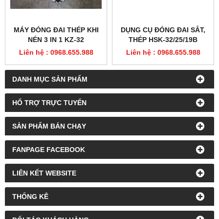
MÁY ĐÓNG ĐAI THÉP KHI
DỤNG CỤ ĐÓNG ĐAI SẮT,
NÉN 3 IN 1 KZ-32
THÉP HSK-32/25/19B
Liên hệ : 0968.655.988
Liên hệ : 0968.655.988
DANH MỤC SẢN PHẨM
HỔ TRỢ TRỰC TUYẾN
SẢN PHẨM BÁN CHẠY
FANPAGE FACEBOOK
LIÊN KẾT WEBSITE
THỐNG KÊ