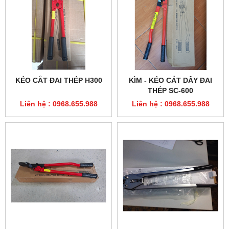
KÉO CẮT ĐAI THÉP H300
KÌM - KÉO CẮT DÂY ĐAI
THÉP SC-600
Liên hệ : 0968.655.988
Liên hệ : 0968.655.988