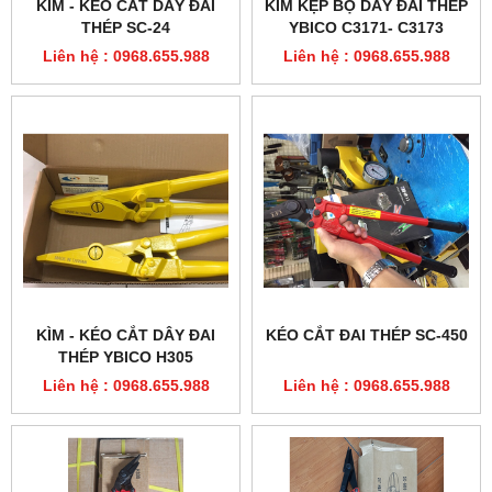
KÌM - KÉO CẮT DÂY ĐAI
KÌM KẸP BỌ DÂY ĐAI THÉP
THÉP SC-24
YBICO C3171- C3173
Liên hệ : 0968.655.988
Liên hệ : 0968.655.988
KÌM - KÉO CẮT DÂY ĐAI
KÉO CẮT ĐAI THÉP SC-450
THÉP YBICO H305
Liên hệ : 0968.655.988
Liên hệ : 0968.655.988