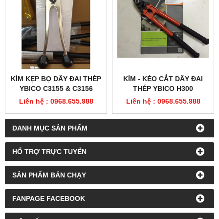
KÌM KẸP BỌ DÂY ĐAI THÉP
KÌM - KÉO CẮT DÂY ĐAI
YBICO C3155 & C3156
THÉP YBICO H300
Liên hệ : 0968.655.988
Liên hệ : 0968.655.988
DANH MỤC SẢN PHẨM
HỔ TRỢ TRỰC TUYẾN
SẢN PHẨM BÁN CHẠY
FANPAGE FACEBOOK