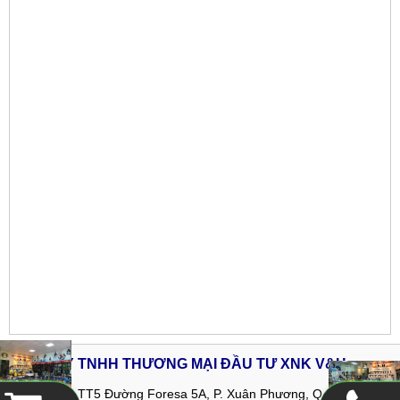
CÔNG TY TNHH THƯƠNG MẠI ĐẦU TƯ XNK V&H
Địa chỉ:
02-TT5 Đường Foresa 5A, P. Xuân Phương, Q. Nam Từ