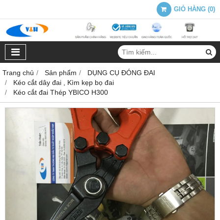
GIỎ HÀNG
(
0
)
Trang chủ
Sản phẩm
DỤNG CỤ ĐÓNG ĐAI
Kéo cắt dây đai , Kìm kẹp bọ đai
Kéo cắt đai Thép YBICO H300