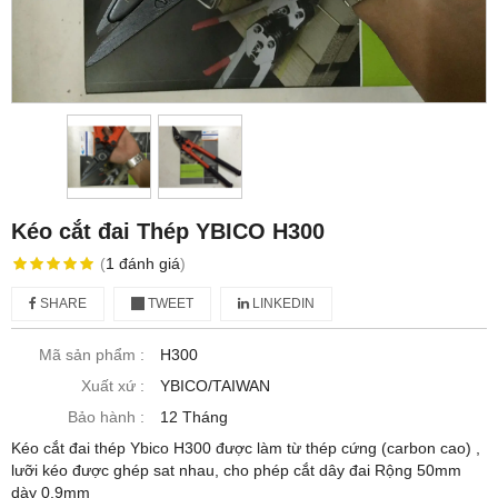
Kéo cắt đai Thép YBICO H300
(
1
đánh giá
)
SHARE
TWEET
LINKEDIN
Mã sản phẩm :
H300
Xuất xứ :
YBICO/TAIWAN
Bảo hành :
12 Tháng
Kéo cắt đai thép Ybico H300 được làm từ thép cứng (carbon cao) ,
lưỡi kéo được ghép sat nhau, cho phép cắt dây đai Rộng 50mm
dày 0.9mm