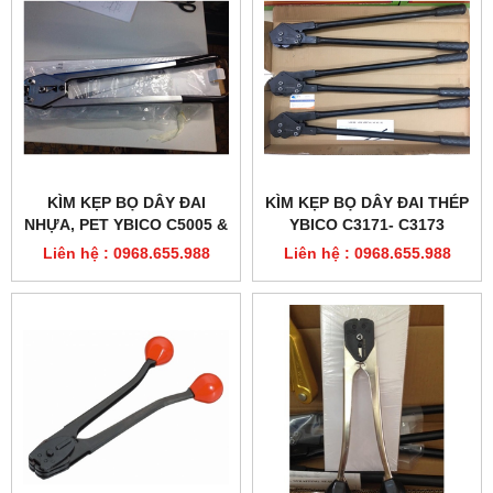
KÌM KẸP BỌ DÂY ĐAI
KÌM KẸP BỌ DÂY ĐAI THÉP
NHỰA, PET YBICO C5005 &
YBICO C3171- C3173
C5006
Liên hệ : 0968.655.988
Liên hệ : 0968.655.988