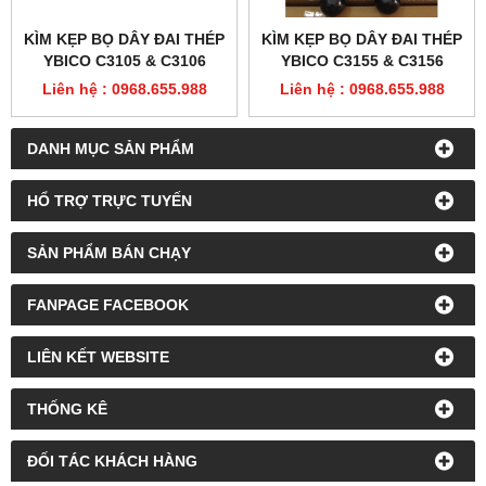
KÌM KẸP BỌ DÂY ĐAI THÉP
KÌM KẸP BỌ DÂY ĐAI THÉP
YBICO C3105 & C3106
YBICO C3155 & C3156
Liên hệ : 0968.655.988
Liên hệ : 0968.655.988
DANH MỤC SẢN PHẨM
HỔ TRỢ TRỰC TUYẾN
SẢN PHẨM BÁN CHẠY
FANPAGE FACEBOOK
LIÊN KẾT WEBSITE
THỐNG KÊ
ĐỐI TÁC KHÁCH HÀNG