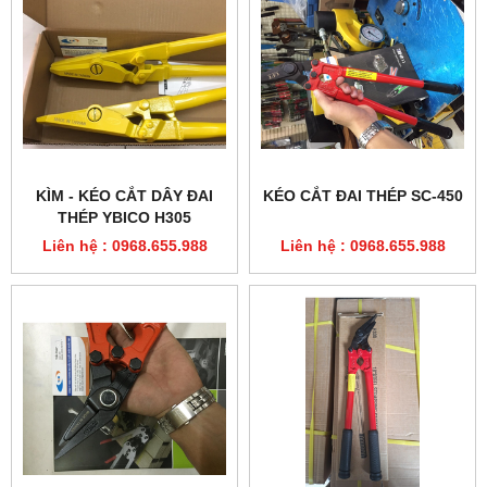
KÌM - KÉO CẮT DÂY ĐAI
KÉO CẮT ĐAI THÉP SC-450
THÉP YBICO H305
Liên hệ : 0968.655.988
Liên hệ : 0968.655.988