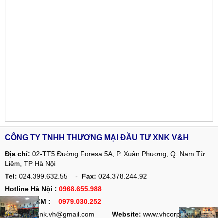
CÔNG TY TNHH THƯƠNG MẠI ĐẦU TƯ XNK V&H
Địa chỉ:
02-TT5 Đường Foresa 5A, P. Xuân Phương, Q. Nam Từ
Liêm, TP Hà Nội
Tel:
024.399.632.55 -
Fax:
024.378.244.92
Hotline Hà Nội :
0968.655.988
Hotline HCM :
0979.030.252
Email:
ctyxnk.vh@gmail.com
Website:
www.vhcorp.com.vn