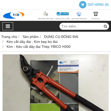
GIỎ HÀNG
(
0
)
Trang chủ
Sản phẩm
DỤNG CỤ ĐÓNG ĐAI
Kéo cắt dây đai , Kìm kẹp bọ đai
Kìm - Kéo cắt dây đai Thép YBICO H300