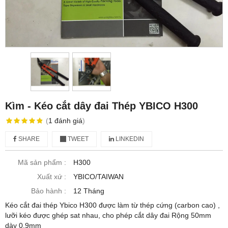
Kìm - Kéo cắt dây đai Thép YBICO H300
(
1
đánh giá
)
SHARE
TWEET
LINKEDIN
Mã sản phẩm :
H300
Xuất xứ :
YBICO/TAIWAN
Bảo hành :
12 Tháng
Kéo cắt đai thép Ybico H300 được làm từ thép cứng (carbon cao) ,
lưỡi kéo được ghép sat nhau, cho phép cắt dây đai Rộng 50mm
dày 0.9mm