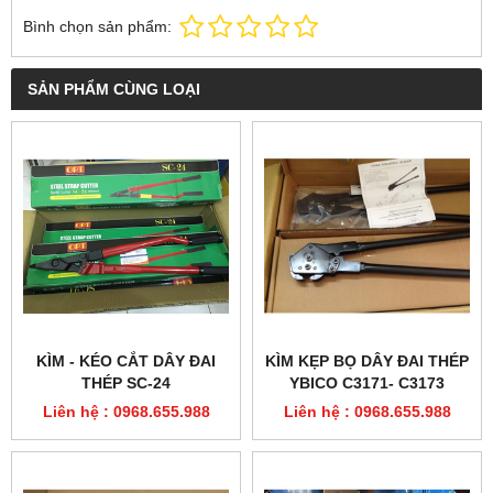
Bình chọn sản phẩm:
SẢN PHẨM CÙNG LOẠI
KÌM - KÉO CẮT DÂY ĐAI
KÌM KẸP BỌ DÂY ĐAI THÉP
THÉP SC-24
YBICO C3171- C3173
Liên hệ : 0968.655.988
Liên hệ : 0968.655.988