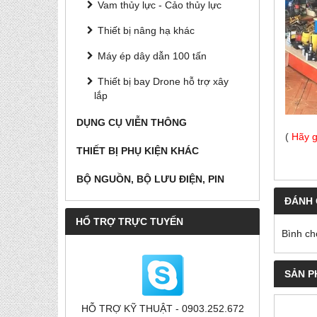
Vam thủy lực - Cảo thủy lực
Thiết bị nâng hạ khác
Máy ép dây dẫn 100 tấn
Thiết bị bay Drone hỗ trợ xây
lắp
DỤNG CỤ VIỄN THÔNG
(
Hãy g
THIẾT BỊ PHỤ KIỆN KHÁC
BỘ NGUỒN, BỘ LƯU ĐIỆN, PIN
ĐÁNH 
HỔ TRỢ TRỰC TUYẾN
Bình ch
SẢN P
HỖ TRỢ KỸ THUẬT - 0903.252.672