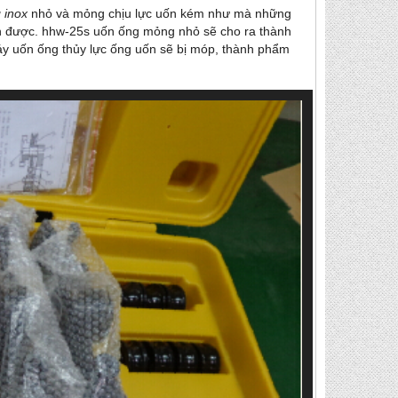
 inox
nhỏ và mỏng chịu lực uốn kém như mà những
ện được. hhw-25s uốn ống mỏng nhỏ sẽ cho ra thành
áy uốn ống thủy lực ống uốn sẽ bị móp, thành phẩm