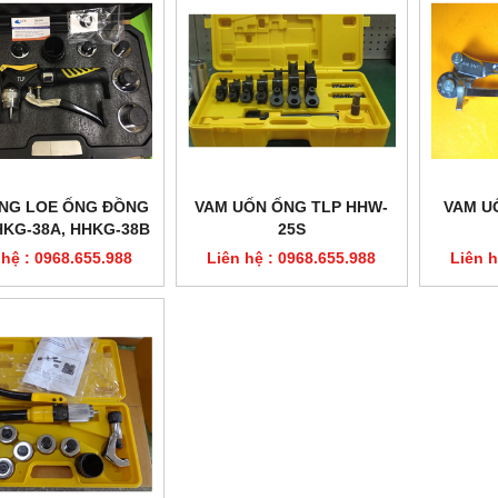
NG LOE ỐNG ĐỒNG
VAM UỐN ỐNG TLP HHW-
VAM U
HKG-38A, HHKG-38B
25S
 hệ : 0968.655.988
Liên hệ : 0968.655.988
Liên h