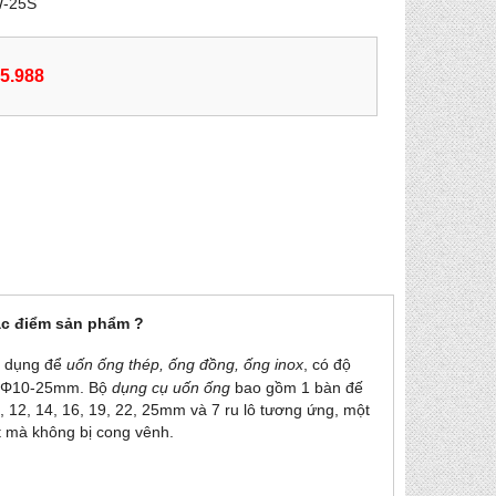
W-25S
55.988
ặc điểm sản phẩm ?
ử dụng để
uốn ống thép, ống đồng, ống inox
, có độ
Φ
10-25mm. Bộ
dụng cụ uốn ống
bao gồm 1 bàn đế
 12, 14, 16, 19, 22, 25mm và 7 ru lô tương ứng, một
t mà không bị cong vênh.