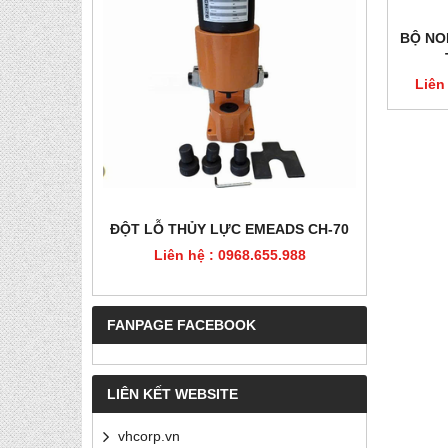
BỘ NO
Liên
HÉP, PET
ĐỘT LỖ THỦY LỰC EMEADS CH-70
ĐỘT LỖ
Liên hệ : 0968.655.988
Liê
5.988
FANPAGE FACEBOOK
LIÊN KẾT WEBSITE
vhcorp.vn