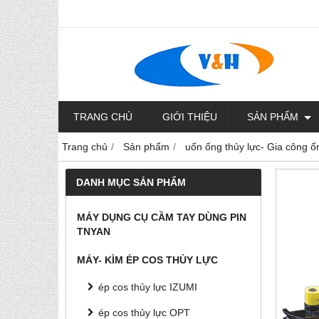
TRANG CHỦ
GIỚI THIỆU
SẢN PHẨM
Trang chủ
Sản phẩm
uốn ống thủy lực- Gia công ố
DANH MỤC SẢN PHẨM
MÁY DỤNG CỤ CẦM TAY DÙNG PIN
TNYAN
MÁY- KÌM ÉP COS THỦY LỰC
ép cos thủy lực IZUMI
ép cos thủy lực OPT