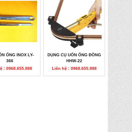
ỐN ỐNG INOX LY-
DỤNG CỤ UỐN ỐNG ĐỒNG
366
HHW-22
ệ : 0968.655.988
Liên hệ : 0968.655.988