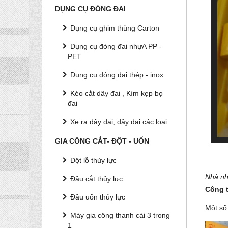
DỤNG CỤ ĐÓNG ĐAI
Dụng cụ ghim thùng Carton
Dụng cụ đóng đai nhựA PP -
PET
Dung cụ đóng đai thép - inox
Kéo cắt dây đai , Kìm kẹp bọ
đai
Xe ra dây đai, dây đai các loại
GIA CÔNG CẮT- ĐỘT - UỐN
Đột lỗ thủy lực
Nhà nh
Đầu cắt thủy lực
Công 
Đầu uốn thủy lực
Một số
Máy gia công thanh cái 3 trong
1