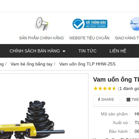
CHÍNH SÁCH BÁN HÀNG
TIN TỨC
LIÊN HỆ
ng
Vam bẻ ống bằng tay
Vam uốn ống TLP HHW-25S
Vam uốn ống 
(
1
đánh gi
SHARE
TWE
Mã sản phẩm :
H
Xuất xứ :
T
Bảo hành :
0