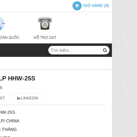
GIỎ HÀNG
(
0
)
TLP HHW-25S
á
)
ET
LINKEDIN
HW-25S
LP/ CHINA
6 THÁNG