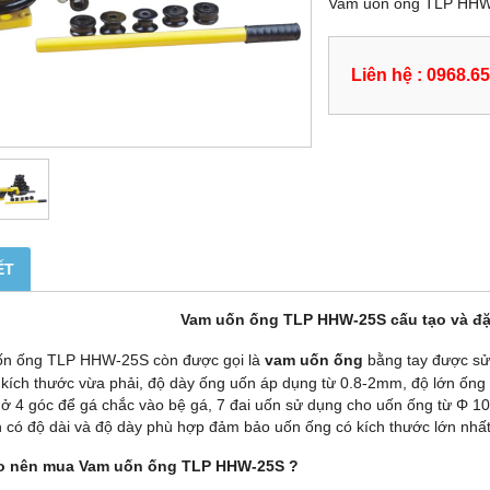
Vam uốn ống TLP HH
Liên hệ : 0968.6
ẾT
Vam uốn ống TLP HHW-25S
cấu tạo và đ
ốn ống TLP HHW-25S
còn được gọi là
vam uốn ống
bằng tay được s
 kích thước vừa phải, độ dày ống uốn áp dụng từ 0.8-2mm, độ lớn ống
ỗ ở 4 góc để gá chắc vào bệ gá, 7 đai uốn sử dụng cho uốn ống từ
Φ
10,
n có độ dài và độ dày phù hợp đảm bảo uốn ống có kích thước lớn nhấ
ao nên mua
Vam uốn ống TLP HHW-25S
?