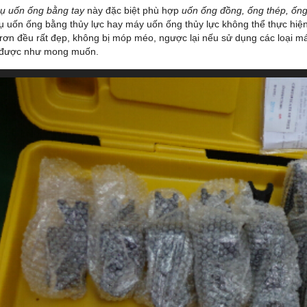
ụ uốn ống bằng tay
này đặc biệt phù hợp
uốn ống đồng, ống thép, ống
ụ uốn ống bằng thủy lực hay máy uốn ống thủy lực không thể thực hi
rơn đều rất đẹp, không bị móp méo, ngược lại nếu sử dụng các loại m
 được như mong muốn.