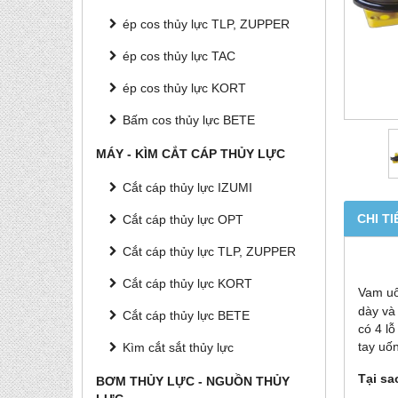
ép cos thủy lực TLP, ZUPPER
ép cos thủy lực TAC
ép cos thủy lực KORT
Bấm cos thủy lực BETE
MÁY - KÌM CẮT CÁP THỦY LỰC
Cắt cáp thủy lực IZUMI
CHI TI
Cắt cáp thủy lực OPT
Cắt cáp thủy lực TLP, ZUPPER
Cắt cáp thủy lực KORT
Vam u
dày và
Cắt cáp thủy lực BETE
có 4 l
tay uố
Kìm cắt sắt thủy lực
Tại s
BƠM THỦY LỰC - NGUỒN THỦY