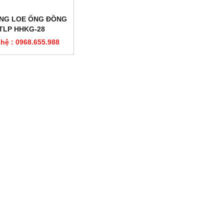
NG LOE ỐNG ĐỒNG
TLP HHKG-28
 hệ : 0968.655.988
 THỦY LỰC TLP HHM-70
ĐỘT LỖ THỦY LỰC TLP HHM-70
n hệ : 0968.655.988
Liên hệ : 0968.655.988