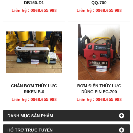
DB150-D1
QQ-700
Liên hệ : 0968.655.988
Liên hệ : 0968.655.988
CHÂN BƠM THỦY LỰC
BƠM ĐIỆN THỦY LỰC
RIKEN P-6
DÙNG PIN EC-700
Liên hệ : 0968.655.988
Liên hệ : 0968.655.988
DANH MỤC SẢN PHẨM
HỔ TRỢ TRỰC TUYẾN