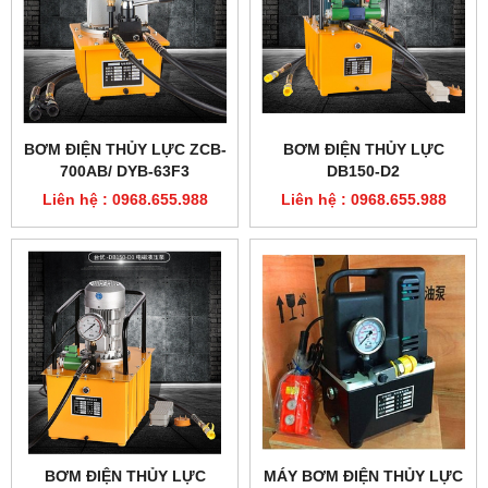
BƠM ĐIỆN THỦY LỰC ZCB-
BƠM ĐIỆN THỦY LỰC
700AB/ DYB-63F3
DB150-D2
Liên hệ : 0968.655.988
Liên hệ : 0968.655.988
BƠM ĐIỆN THỦY LỰC
MÁY BƠM ĐIỆN THỦY LỰC