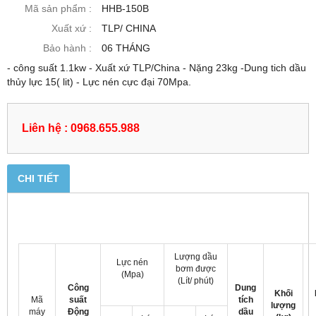
Mã sản phẩm :
HHB-150B
Xuất xứ :
TLP/ CHINA
Bảo hành :
06 THÁNG
- công suất 1.1kw - Xuất xứ TLP/China - Nặng 23kg -Dung tich dầu
thủy lực 15( lit) - Lực nén cực đại 70Mpa.
Liên hệ : 0968.655.988
CHI TIẾT
Lượng dầu
Lực nén
bơm được
(Mpa)
(Lít/ phút)
Công
Dung
Khối
Mã
suất
tích
lượng
máy
Động
dầu