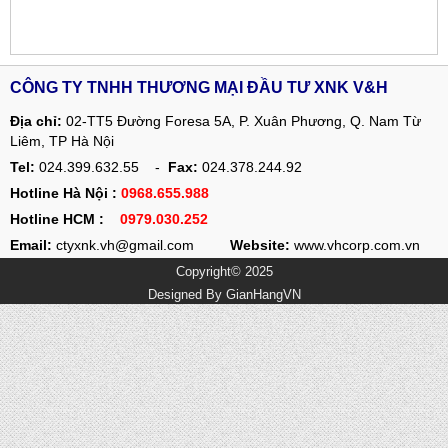
CÔNG TY TNHH THƯƠNG MẠI ĐẦU TƯ XNK V&H
Địa chỉ:
02-TT5 Đường Foresa 5A, P. Xuân Phương, Q. Nam Từ
Liêm, TP Hà Nội
Tel:
024.399.632.55 -
Fax:
024.378.244.92
Hotline Hà Nội :
0968.655.988
Hotline HCM :
0979.030.252
Email:
ctyxnk.vh@gmail.com
Website:
www.vhcorp.com.vn
Copyright© 2025
Designed By
GianHangVN