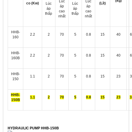
(kg)
Lúc
Lúc
co (Kw)
(Lít)
Lúc
Lúc
áp
áp
áp
áp
cao
cao
thấp
thấp
nhất
nhất
HHB-
2.2
2
70
5
0.8
15
40
6
160
HHB-
2.2
2
70
5
0.8
15
40
6
160B
HHB-
1.1
2
70
5
0.8
15
23
3
150
HHB-
1.1
2
70
5
0.8
15
23
3
150B
HYDRAULIC PUMP HHB-150B