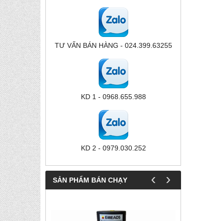
TƯ VẤN BÁN HÀNG - 024.399.63255
KD 1 - 0968.655.988
KD 2 - 0979.030.252
‹
›
SẢN PHẨM BÁN CHẠY