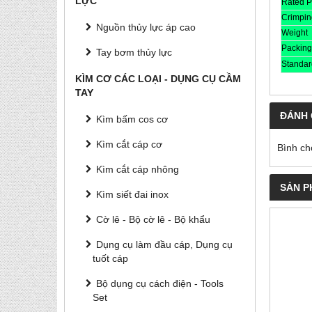
LỰC
Rated P
Crimpin
Nguồn thủy lực áp cao
Weight
Packing
Tay bơm thủy lực
Standar
KÌM CƠ CÁC LOẠI - DỤNG CỤ CẦM
TAY
ĐÁNH 
Kìm bấm cos cơ
Kìm cắt cáp cơ
Bình ch
Kìm cắt cáp nhông
SẢN P
Kìm siết đai inox
Cờ lê - Bộ cờ lê - Bộ khẩu
Dụng cụ làm đầu cáp, Dụng cụ
tuốt cáp
Bộ dụng cụ cách điện - Tools
Set