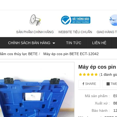
CHÍNH SÁCH BÁN HÀNG
TIN TỨC
LIÊN HỆ
Bấm cos thủy lực BETE
Máy ép cos pin BETE ECT-12042
Máy ép cos pi
(
1
đánh gi
SHARE
TWE
Mã sản phẩm :
E
Xuất xứ :
B
Bảo hành :
12