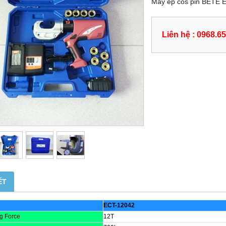
Máy ép cos pin BETE 
Liên hệ : 0968.6
ẾT
ECT-12042
g Force
12T