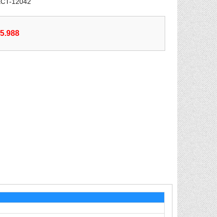
ECT-12042
55.988