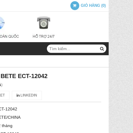
GIỎ HÀNG
(
0
)
n BETE ECT-12042
á
)
ET
LINKEDIN
CT-12042
ETE/CHINA
 tháng