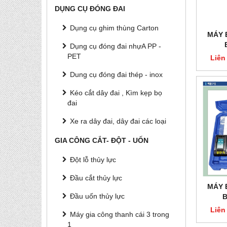
DỤNG CỤ ĐÓNG ĐAI
Dụng cụ ghim thùng Carton
MÁY 
Dụng cụ đóng đai nhựA PP -
PET
Liên
Dung cụ đóng đai thép - inox
Kéo cắt dây đai , Kìm kẹp bọ
đai
Xe ra dây đai, dây đai các loại
GIA CÔNG CẮT- ĐỘT - UỐN
Đột lỗ thủy lực
Đầu cắt thủy lực
MÁY 
Đầu uốn thủy lực
B
Liên
Máy gia công thanh cái 3 trong
1