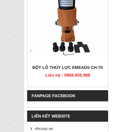
HÉP, PET
ĐỘT LỖ THỦY LỰC EMEADS CH-70
ĐỘT LỖ
Liên hệ : 0968.655.988
Liê
5.988
FANPAGE FACEBOOK
LIÊN KẾT WEBSITE
vhcorp.vn