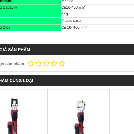
ressure
700bar
2
g Capacity
Cu16-400mm
6Kg
Plastic case
2
d Dies
Cu 16- 400mm
GIÁ SẢN PHẨM
ọn sản phẩm:
HẨM CÙNG LOẠI