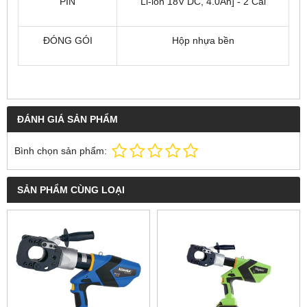
PIN
Li-ion 18V DC, 4.0Ah] - 2 Cái
ĐÓNG GÓI
Hộp nhựa bền