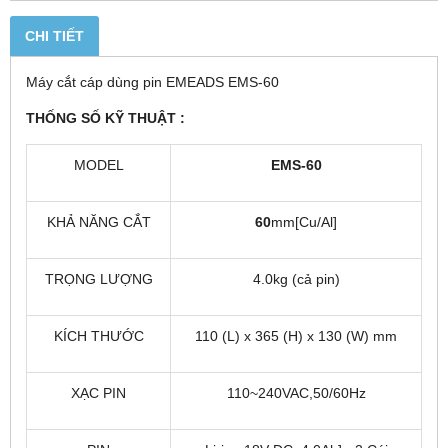
CHI TIẾT
Máy cắt cáp dùng pin EMEADS EMS-60
THỐNG SỐ KỸ THUẬT :
MODEL
EMS-60
KHẢ NĂNG CẮT
60
mm[Cu/Al]
TRỌNG LƯỢNG
4.0kg (cả pin)
KÍCH THƯỚC
110 (L) x 365 (H) x 130 (W) mm
XẠC PIN
110~240VAC,50/60Hz