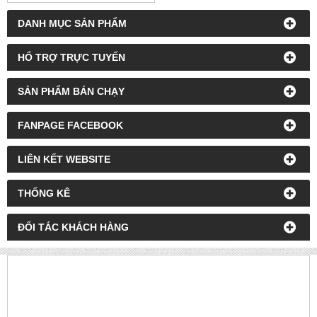
MÁY CẮT CÁP DÙNG PIN
EMEADS EMS-85
Liên hệ : 0968.655.988
DANH MỤC SẢN PHẨM
HỔ TRỢ TRỰC TUYẾN
SẢN PHẨM BÁN CHẠY