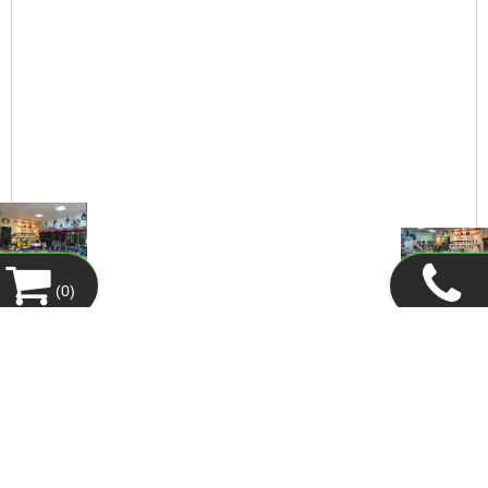
FANPAGE FACEBOOK
LIÊN KẾT WEBSITE
THỐNG KÊ
ĐỐI TÁC KHÁCH HÀNG
(
0
)