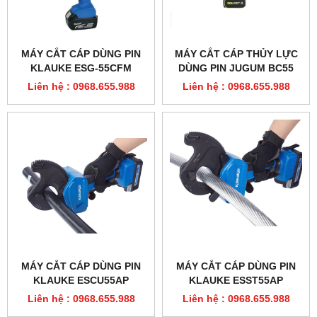
ĐÁNH GIÁ SẢN PHẨM
Bình chọn sản phẩm:
SẢN PHẨM CÙNG LOẠI
MÁY CẮT CÁP DÙNG PIN
MÁY CẮT CÁP THỦY LỰC
KLAUKE ESG-55CFM
DÙNG PIN JUGUM BC55
Liên hệ : 0968.655.988
Liên hệ : 0968.655.988