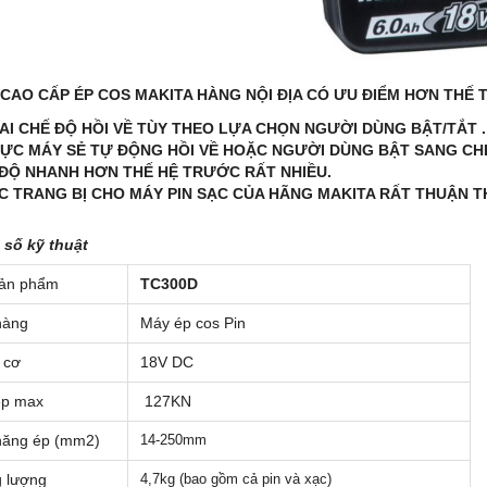
 CAO CẤP ÉP COS MAKITA HÀNG NỘI ĐỊA CÓ ƯU ĐIỂM HƠN THẾ 
HAI CHẾ ĐỘ HỒI VỀ TÙY THEO LỰA CHỌN NGƯỜI DÙNG BẬT/TẮT .
LỰC MÁY SẺ TỰ ĐỘNG HỒI VỀ HOẶC NGƯỜI DÙNG BẬT SANG CH
 ĐỘ NHANH HƠN THẾ HỆ TRƯỚC RẤT NHIỀU.
C TRANG BỊ CHO MÁY PIN SẠC CỦA HÃNG MAKITA RẤT THUẬN TH
số kỹ thuật
ản phẩm
TC300D
hàng
Máy ép cos Pin
 cơ
18V DC
ép max
127KN
năng ép (mm2)
14-250mm
g lượng
4,7kg (bao gồm cả pin và xạc)