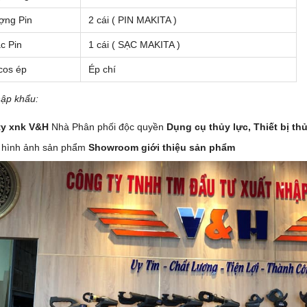
ợng Pin
2 cái ( PIN MAKITA )
c Pin
1 cái ( SẠC MAKITA )
cos ép
Ép chí
ập khẩu:
ty xnk V&H
Nhà Phân phối độc quyền
Dụng cụ thủy lực,
Thiết bị th
 hình ảnh sản phẩm
Showroom giới thiệu sản phẩm