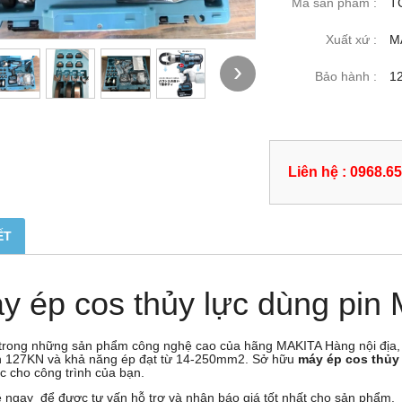
Mã sản phẩm :
T
Xuất xứ :
MA
›
Bảo hành :
12
Liên hệ : 0968.6
ẾT
y ép cos thủy lực dùng pi
 trong những sản phẩm công nghệ cao của hãng MAKITA Hàng nội địa,
n 127KN và khả năng ép đạt từ 14-250
mm
2
. Sở hữu
máy ép cos thủy
ệc cho công trình của bạn.
ệ ngay để được tư vấn hỗ trợ và nhận báo giá tốt nhất cho sản phẩm.