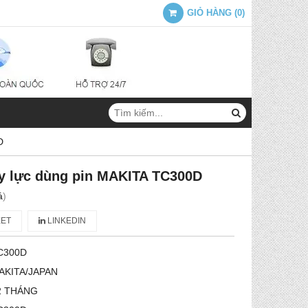
GIỎ HÀNG
(
0
)
D
y lực dùng pin MAKITA TC300D
á
)
ET
LINKEDIN
C300D
AKITA/JAPAN
2 THÁNG