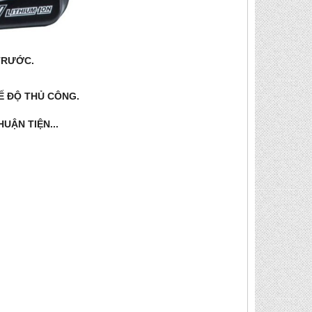
TRƯỚC.
Ế ĐỘ THỦ CÔNG.
UẬN TIỆN...