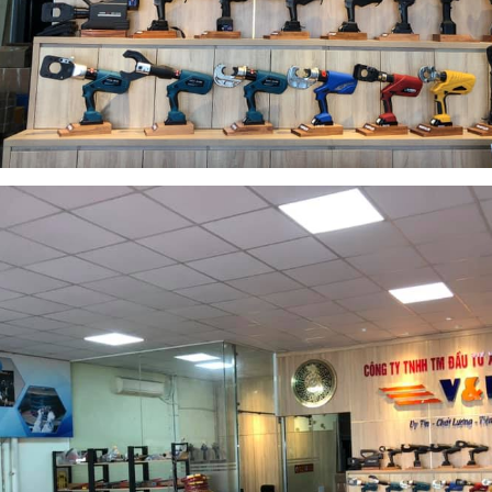
 THỦY LỰC TLP HHM-70
ĐỘT LỖ THỦY LỰC TLP HHM-70
n hệ : 0968.655.988
Liên hệ : 0968.655.988