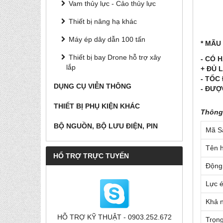
Vam thủy lực - Cảo thủy lực
Thiết bị nâng hạ khác
Máy ép dây dẫn 100 tấn
* MÃU
Thiết bị bay Drone hỗ trợ xây
- CÓ 
lắp
+ ĐỦ 
- TỐC
DỤNG CỤ VIỄN THÔNG
- ĐƯỢ
THIẾT BỊ PHỤ KIỆN KHÁC
Thông 
BỘ NGUỒN, BỘ LƯU ĐIỆN, PIN
Mã S
Tên 
HỔ TRỢ TRỰC TUYẾN
Động
Lực 
Khả 
HỖ TRỢ KỸ THUẬT - 0903.252.672
Trọn