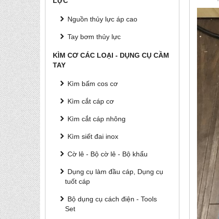
LỰC
Nguồn thủy lực áp cao
Tay bơm thủy lực
KÌM CƠ CÁC LOẠI - DỤNG CỤ CẦM
TAY
Kìm bấm cos cơ
Kìm cắt cáp cơ
Kìm cắt cáp nhông
Kìm siết đai inox
Cờ lê - Bộ cờ lê - Bộ khẩu
Dụng cụ làm đầu cáp, Dụng cụ
tuốt cáp
Bộ dụng cụ cách điện - Tools
Set