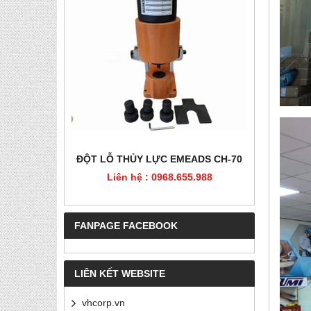
HÉP, PET
ĐỘT LỖ THỦY LỰC EMEADS CH-70
ĐỘT LỖ
Liên hệ : 0968.655.988
Liê
5.988
FANPAGE FACEBOOK
LIÊN KẾT WEBSITE
vhcorp.vn