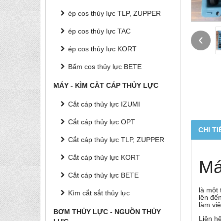
ép cos thủy lực TLP, ZUPPER
ép cos thủy lực TAC
‹
ép cos thủy lực KORT
Bấm cos thủy lực BETE
MÁY - KÌM CẮT CÁP THỦY LỰC
Cắt cáp thủy lực IZUMI
Cắt cáp thủy lực OPT
CHI TI
Cắt cáp thủy lực TLP, ZUPPER
Cắt cáp thủy lực KORT
Má
Cắt cáp thủy lực BETE
là một
Kìm cắt sắt thủy lực
lên đế
làm vi
BƠM THỦY LỰC - NGUỒN THỦY
Liên h