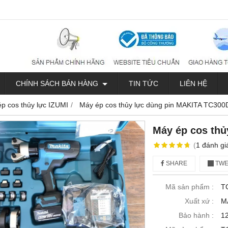
CHÍNH SÁCH BÁN HÀNG
TIN TỨC
LIÊN HỆ
ép cos thủy lực IZUMI
Máy ép cos thủy lực dùng pin MAKITA TC300
Máy ép cos thủ
(
1
đánh gi
SHARE
TWE
Mã sản phẩm :
T
Xuất xứ :
M
Bảo hành :
1