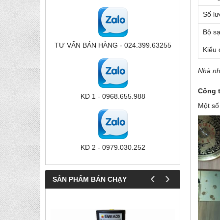
Số lư
Bộ sạ
TƯ VẤN BÁN HÀNG - 024.399.63255
Kiểu 
Nhà nh
Công 
KD 1 - 0968.655.988
Một số
KD 2 - 0979.030.252
‹
›
SẢN PHẨM BÁN CHẠY