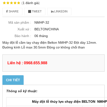
(
1
đánh giá
)
SHARE
TWEET
LINKEDIN
Mã sản phẩm :
NMHP-32
Xuất xứ :
BELTON/CHINA
Bảo hành :
06 tháng
Máy đột lỗ cầm tay chạy điện Belton NMHP-32 Đột dày 12mm.
Đường kính Lỗ max 30.5mm Động cơ không chổi than
Liên hệ : 0968.655.988
CHI TIẾT
Thông số kỹ thuật:
Máy đột lỗ thủy lực chạy điện BELTON NMHP