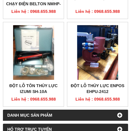
CHẠY ĐIỆN BELTON NMHP-
22
Liên hệ : 0968.655.988
Liên hệ : 0968.655.988
ĐỘT LỖ TÔN THỦY LỰC
ĐỘT LỖ THỦY LỰC ENPOS
IZUMI SH-10A
EHPU-2412
Liên hệ : 0968.655.988
Liên hệ : 0968.655.988
DANH MỤC SẢN PHẨM
HỔ TRỢ TRỰC TUYẾN