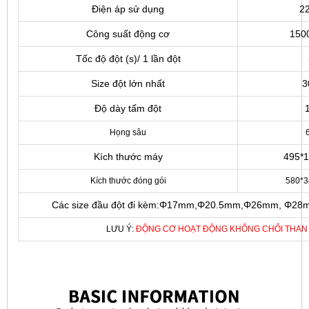
Điện áp sử dụng
22
Công suất động cơ
150
Tốc độ đột (s)/ 1 lần đột
5
Size đột lớn nhất
3
Độ dày tấm đột
1
Họng sâu
Kích thước máy
495*1
Kích thước đóng gói
580*
Các size đầu đột đi kèm:Φ17mm,Φ20.5mm,Φ26mm, Φ2
LƯU Ý:
ĐỘNG CƠ HOẠT ĐỘNG KHÔNG CHỔI THAN