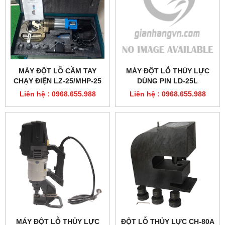
MÁY ĐỘT LỖ CẦM TAY
MÁY ĐỘT LỖ THỦY LỰC
CHẠY ĐIỆN LZ-25/MHP-25
DÙNG PIN LD-25L
Liên hệ : 0968.655.988
Liên hệ : 0968.655.988
MÁY ĐỘT LỖ THỦY LỰC
ĐỘT LỖ THỦY LỰC CH-80A