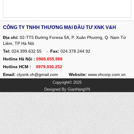
CÔNG TY TNHH THƯƠNG MẠI ĐẦU TƯ XNK V&H
Địa chỉ:
02-TT5 Đường Foresa 5A, P. Xuân Phương, Q. Nam Từ
Liêm, TP Hà Nội
Tel:
024.399.632.55 -
Fax:
024.378.244.92
Hotline Hà Nội :
0968.655.988
Hotline HCM :
0979.030.252
Email:
ctyxnk.vh@gmail.com
Website:
www.vhcorp.com.vn
Copyright© 2025
Designed By
GianHangVN