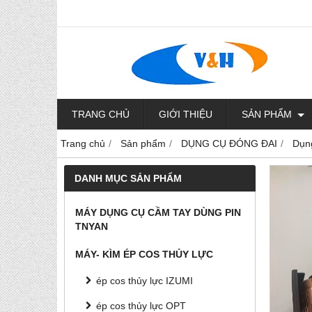
TRANG CHỦ
GIỚI THIỆU
SẢN PHẨM
Trang chủ
Sản phẩm
DỤNG CỤ ĐÓNG ĐAI
Dụng
DANH MỤC SẢN PHẨM
MÁY DỤNG CỤ CẦM TAY DÙNG PIN
TNYAN
MÁY- KÌM ÉP COS THỦY LỰC
ép cos thủy lực IZUMI
ép cos thủy lực OPT