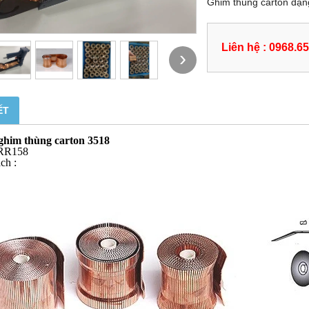
Ghim thùng carton dạn
Liên hệ : 0968.6
›
ẾT
ghim thùng carton 3518
 RR158
ch :