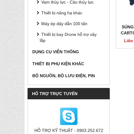
Vam thủy lực - Cảo thủy lực
Thiết bị nâng hạ khác
Máy ép dây dẫn 100 tấn
SÚNG
CARTO
Thiết bị bay Drone hỗ trợ xây
lắp
Liên
DỤNG CỤ VIỄN THÔNG
THIẾT BỊ PHỤ KIỆN KHÁC
BỘ NGUỒN, BỘ LƯU ĐIỆN, PIN
HỔ TRỢ TRỰC TUYẾN
HỖ TRỢ KỸ THUẬT - 0903.252.672