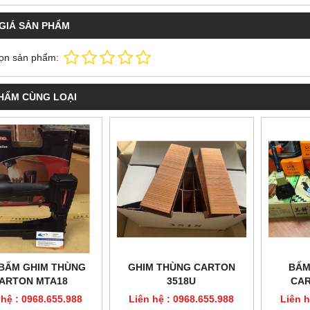
GIÁ SẢN PHẨM
ọn sản phẩm:
HẨM CÙNG LOẠI
BẤM GHIM THÙNG
GHIM THÙNG CARTON
BẤM
ARTON MTA18
3518U
CAR
 hệ : 0968.655.988
Liên hệ : 0968.655.988
Liên h