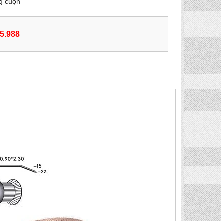
g cuộn
55.988