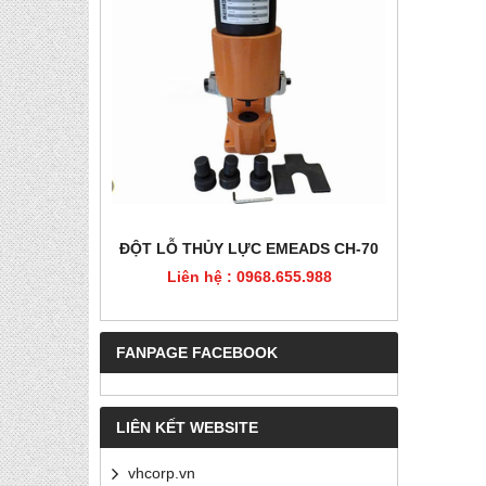
HÉP, PET
ĐỘT LỖ THỦY LỰC EMEADS CH-70
ĐỘT LỖ
Liên hệ : 0968.655.988
Liê
5.988
FANPAGE FACEBOOK
LIÊN KẾT WEBSITE
vhcorp.vn