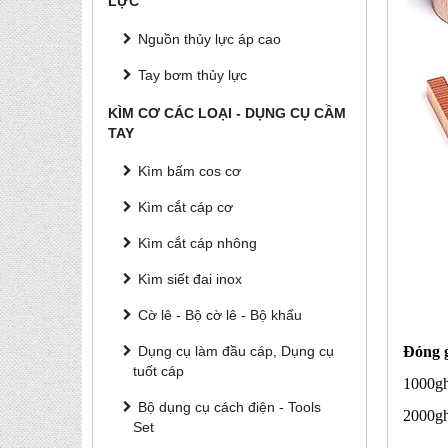
LỰC
Nguồn thủy lực áp cao
Tay bơm thủy lực
KÌM CƠ CÁC LOẠI - DỤNG CỤ CẦM
TAY
Kìm bấm cos cơ
Kìm cắt cáp cơ
Kìm cắt cáp nhông
Kìm siết đai inox
Cờ lê - Bộ cờ lê - Bộ khẩu
Đóng g
Dụng cụ làm đầu cáp, Dụng cụ
tuốt cáp
1000gh
Bộ dụng cụ cách điện - Tools
2000gh
Set