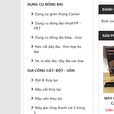
DỤNG CỤ ĐÓNG ĐAI
ĐÁNH 
Dụng cụ ghim thùng Carton
Bình ch
Dụng cụ đóng đai nhựA PP -
PET
SẢN P
Dung cụ đóng đai thép - inox
Kéo cắt dây đai , Kìm kẹp bọ
đai
Xe ra dây đai, dây đai các loại
GIA CÔNG CẮT- ĐỘT - UỐN
Đột lỗ thủy lực
Đầu cắt thủy lực
MÁY 
Đầu uốn thủy lực
C
Máy gia công thanh cái 3 trong
Liên
1