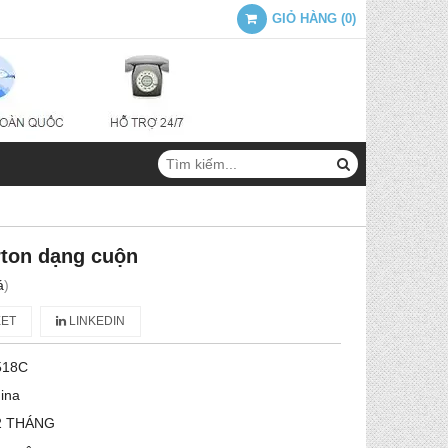
GIỎ HÀNG
(
0
)
rton dạng cuộn
á
)
ET
LINKEDIN
518C
ina
2 THÁNG