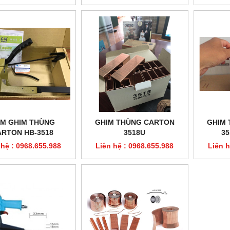
M GHIM THÙNG
GHIM THÙNG CARTON
GHIM
ARTON HB-3518
3518U
35
 hệ : 0968.655.988
Liên hệ : 0968.655.988
Liên h