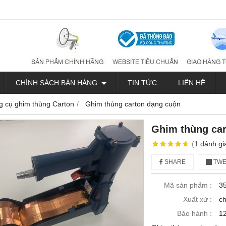
CHÍNH SÁCH BÁN HÀNG
TIN TỨC
LIÊN HỆ
 cụ ghim thùng Carton
Ghim thùng carton dạng cuộn
Ghim thùng ca
(
1
đánh gi
SHARE
TWE
Mã sản phẩm :
3
Xuất xứ :
ch
Bảo hành :
1