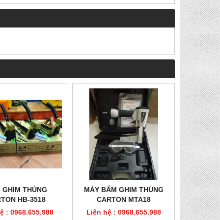
 GHIM THÙNG
MÁY BẤM GHIM THÙNG
TON HB-3518
CARTON MTA18
ệ : 0968.655.988
Liên hệ : 0968.655.988