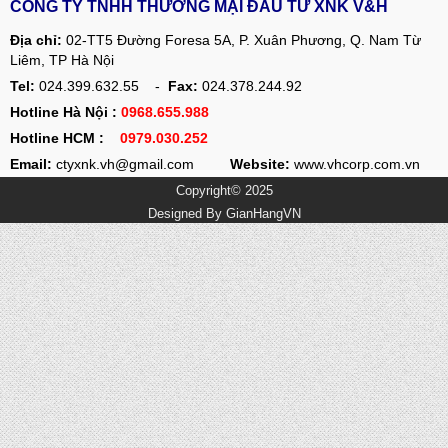
CÔNG TY TNHH THƯƠNG MẠI ĐẦU TƯ XNK V&H
Địa chỉ:
02-TT5 Đường Foresa 5A, P. Xuân Phương, Q. Nam Từ
Liêm, TP Hà Nội
Tel:
024.399.632.55 -
Fax:
024.378.244.92
Hotline Hà Nội :
0968.655.988
Hotline HCM :
0979.030.252
Email:
ctyxnk.vh@gmail.com
Website:
www.vhcorp.com.vn
Copyright© 2025
Designed By
GianHangVN