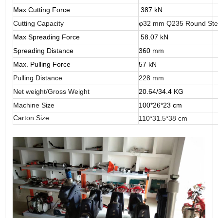
Max Cutting Force
387 kN
Cutting Capacity
φ32 mm Q235 Round Stee
Max Spreading Force
58.07
kN
Spreading Distance
360 mm
Max. Pulling Force
57 kN
Pulling Distance
228 mm
Net weight/Gross Weight
20.64/34.4 KG
Machine Size
100*26*23 cm
Carton Size
110*31.5*38 cm