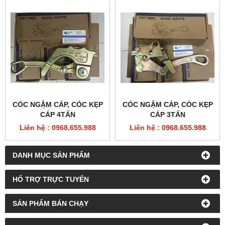
CÓC NGẬM CÁP, CÓC KẸP
CÓC NGẬM CÁP, CÓC KẸP
CÁP 4TẤN
CÁP 3TẤN
Liên hệ : 0968.655.988
Liên hệ : 0968.655.988
DANH MỤC SẢN PHẨM
HỔ TRỢ TRỰC TUYẾN
SẢN PHẨM BÁN CHẠY