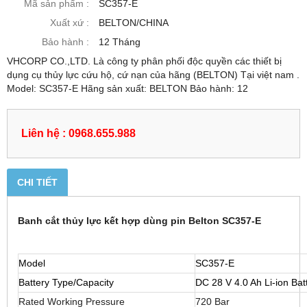
Mã sản phẩm :
SC357-E
Xuất xứ :
BELTON/CHINA
Bảo hành :
12 Tháng
VHCORP CO.,LTD. Là công ty phân phối độc quyền các thiết bị
dụng cụ thủy lực cứu hộ, cứ nạn của hãng (BELTON) Tại việt nam .
Model: SC357-E Hãng sản xuất: BELTON Bảo hành: 12
Liên hệ : 0968.655.988
CHI TIẾT
Banh cắt thủy lực kết hợp dùng pin Belton SC357-E
Model
SC357-E
Battery Type/Capacity
DC 28 V 4.0 Ah Li-ion Bat
Rated Working Pressure
720 Bar