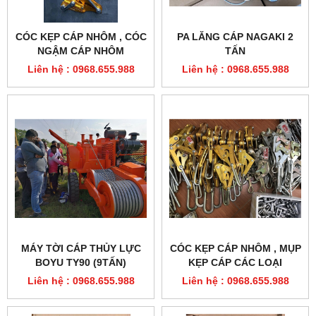
CÓC KẸP CÁP NHÔM , CÓC
PA LĂNG CÁP NAGAKI 2
NGẬM CÁP NHÔM
TẤN
Liên hệ : 0968.655.988
Liên hệ : 0968.655.988
MÁY TỜI CÁP THỦY LỰC
CÓC KẸP CÁP NHÔM , MỤP
BOYU TY90 (9TẤN)
KẸP CÁP CÁC LOẠI
Liên hệ : 0968.655.988
Liên hệ : 0968.655.988