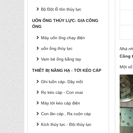
Bộ Đột lỗ tôn thủy lực
UỐN ỐNG THỦY LỰC- GIA CÔNG
ỐNG
Máy uốn ống chạy điện
uốn ống thủy lực
Nhà nh
Công 
Vam bẻ ống bằng tay
Một số
THIẾT BỊ NÂNG HẠ - TỜI KÉO CÁP
Ghi luồn cáp- Dây mồi
Rọ kéo cáp - Con xoai
Máy tời kéo cáp điện
Con lăn cáp , Ra cuộn cáp
Kích thủy lực - Đội thủy lực