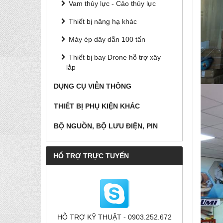
Vam thủy lực - Cảo thủy lực
Thiết bị nâng hạ khác
Máy ép dây dẫn 100 tấn
Thiết bị bay Drone hỗ trợ xây
lắp
DỤNG CỤ VIỄN THÔNG
THIẾT BỊ PHỤ KIỆN KHÁC
BỘ NGUỒN, BỘ LƯU ĐIỆN, PIN
HỔ TRỢ TRỰC TUYẾN
HỖ TRỢ KỸ THUẬT - 0903.252.672