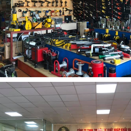
 THỦY LỰC TLP HHM-70
ĐỘT LỖ THỦY LỰC TLP HHM-70
n hệ : 0968.655.988
Liên hệ : 0968.655.988