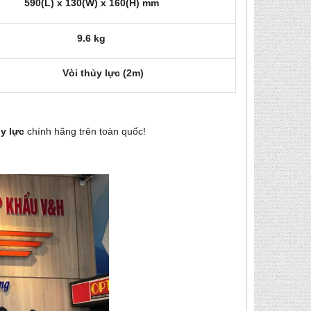
590(L) x 130(W) x 160(H) mm
9.6 kg
Vòi thủy lực (2m)
ủy lực
chính hãng
trên toàn quốc!