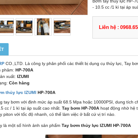
Bơm tay thủy lực HP-7
- 10.5 cc /1 kì tại áp su
Liên hệ : 0968.6
ẾT
RP
CO.,LTD. Là công ty phân phối các thiết bị dụng cụ thủy lực, Tay b
n phâm:
HP-700A
ản xuất:
IZUMI
rạng:
Còn hàng
m thủy lực IZUMI
HP-700A
g tay bơm với định mức áp suất 68.5 Mpa hoặc 10000PSI, dung tích 
.5 cc / 1 kì tại áp suất cao nhất
.
Tay bơm HP-700A
hoạt động nhờ hệ th
y piton với tốc độ nhanh, có thể làm việc ở bất cứ vị trí nào.
y là một số hình ảnh sản phẩ
m
Tay bơm thủy lực IZUMI HP-700A