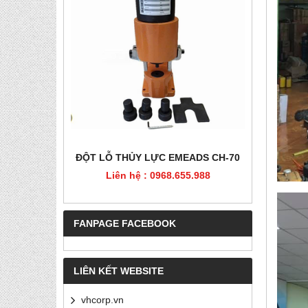
HÉP, PET
ĐỘT LỖ THỦY LỰC EMEADS CH-70
ĐỘT LỖ
Liên hệ : 0968.655.988
Liê
5.988
FANPAGE FACEBOOK
LIÊN KẾT WEBSITE
vhcorp.vn