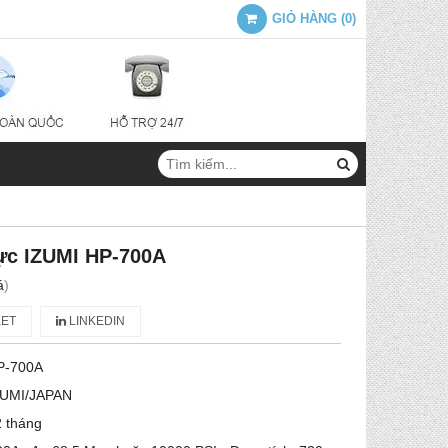
GIỎ HÀNG
(
0
)
ực IZUMI HP-700A
á
)
ET
LINKEDIN
P-700A
ZUMI/JAPAN
 tháng