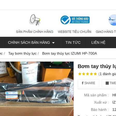
CHÍNH SÁCH BÁN HÀNG
TIN TỨC
LIÊN HỆ
ực
Tay bơm thủy lực
Bơm tay thủy lực IZUMI HP-700A
Bơm tay thủy l
(
1
đánh gi
SHARE
TWE
Mã sản phẩm :
H
Xuất xứ :
I
Bảo hành :
12