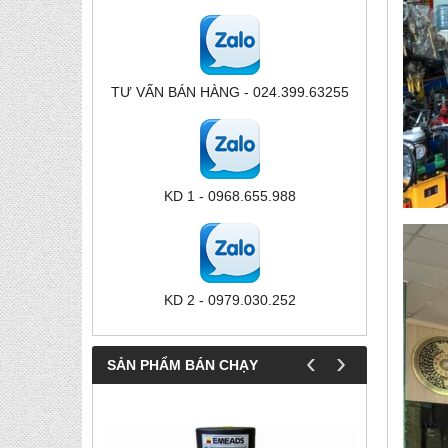
TƯ VẤN BÁN HÀNG - 024.399.63255
KD 1 - 0968.655.988
KD 2 - 0979.030.252
‹
›
SẢN PHẨM BÁN CHẠY