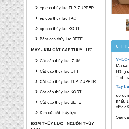
ép cos thủy lực TLP, ZUPPER
ép cos thủy lực TAC
ép cos thủy lực KORT
Bấm cos thủy lực BETE
CHI TI
MÁY - KÌM CẮT CÁP THỦY LỰC
VHCO
Cắt cáp thủy lực IZUMI
Mã sả
Cắt cáp thủy lực OPT
Hãng s
Tình t
Cắt cáp thủy lực TLP, ZUPPER
Tay bơ
Cắt cáp thủy lực KORT
s
ử dụn
nhất,
1
Cắt cáp thủy lực BETE
việc đẩ
Kìm cắt sắt thủy lực
Sau đâ
BƠM THỦY LỰC - NGUỒN THỦY