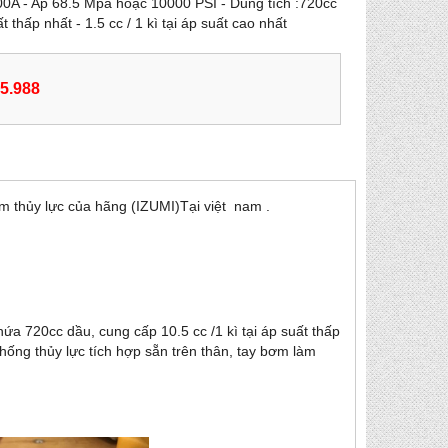
00A - Ap 68.5 Mpa hoặc 10000 PSI - Dung tích :720cc
ất thấp nhất - 1.5 cc / 1 kì tại áp suất cao nhất
55.988
ơm thủy lực của hãng (IZUMI)Tại việt nam .
chứa 720cc dầu, cung cấp
10.5 cc /1 kì tại áp suất thấp
ống thủy lực tích hợp sẵn trên thân, tay bơm làm