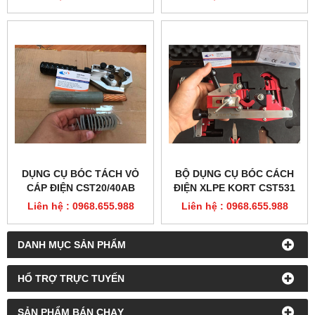
DỤNG CỤ BÓC TÁCH VỎ
BỘ DỤNG CỤ BÓC CÁCH
CÁP ĐIỆN CST20/40AB
ĐIỆN XLPE KORT CST531
Liên hệ : 0968.655.988
Liên hệ : 0968.655.988
DANH MỤC SẢN PHẨM
HỔ TRỢ TRỰC TUYẾN
SẢN PHẨM BÁN CHẠY