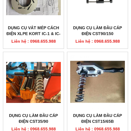
DỤNG CỤ VÁT MÉP CÁCH
DỤNG CỤ LÀM ĐẦU CÁP
ĐIỆN XLPE KORT IC-1 & IC-
ĐIỆN CST90/150
2
Liên hệ : 0968.655.988
Liên hệ : 0968.655.988
DỤNG CỤ LÀM ĐẦU CÁP
DỤNG CỤ LÀM ĐẦU CÁP
ĐIỆN CST35/90
ĐIỆN CST15/65B
Liên hệ : 0968.655.988
Liên hệ : 0968.655.988