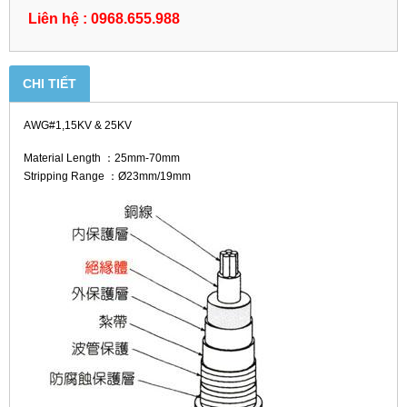
Liên hệ : 0968.655.988
CHI TIẾT
AWG#1,15KV & 25KV
Material Length ：25mm-70mm
Stripping Range ：Ø23mm/19mm