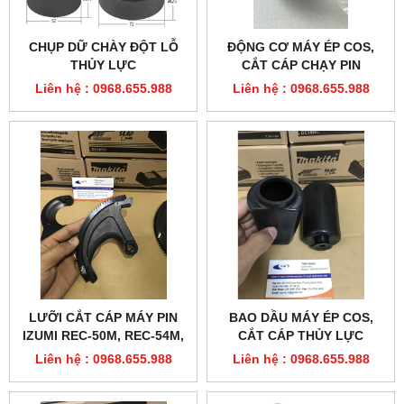
CHỤP DỮ CHÀY ĐỘT LỖ
ĐỘNG CƠ MÁY ÉP COS,
THỦY LỰC
CẮT CÁP CHẠY PIN
Liên hệ : 0968.655.988
Liên hệ : 0968.655.988
LƯỠI CẮT CÁP MÁY PIN
BAO DẦU MÁY ÉP COS,
IZUMI REC-50M, REC-54M,
CẮT CÁP THỦY LỰC
LIC-50, LIC-54M
Liên hệ : 0968.655.988
Liên hệ : 0968.655.988