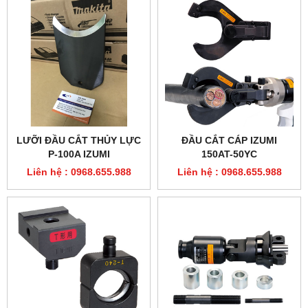
LƯỠI ĐẦU CẮT THỦY LỰC
ĐẦU CẮT CÁP IZUMI
P-100A IZUMI
150AT-50YC
Liên hệ : 0968.655.988
Liên hệ : 0968.655.988