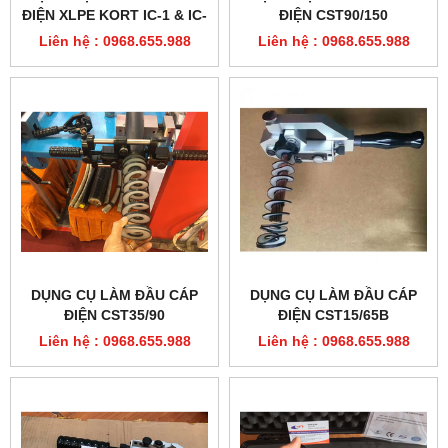
ĐIỆN XLPE KORT IC-1 & IC-
ĐIỆN CST90/150
2
Liên hệ : 0968.655.988
Liên hệ : 0968.655.988
DỤNG CỤ LÀM ĐẦU CÁP
DỤNG CỤ LÀM ĐẦU CÁP
ĐIỆN CST35/90
ĐIỆN CST15/65B
Liên hệ : 0968.655.988
Liên hệ : 0968.655.988