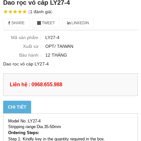
Dao rọc vỏ cáp LY27-4
(
1
đánh giá
)
SHARE
TWEET
LINKEDIN
Mã sản phẩm :
LY27-4
Xuất xứ :
OPT/ TAIWAN
Bảo hành :
12 THÁNG
Dao rọc vỏ cáp LY27-4
Liên hệ : 0968.655.988
CHI TIẾT
Model No.:LY27-4
Stripping range:Dia.35-50mm
Ordering Steps:
Step 1: Kindly key in the quantity required in the box.