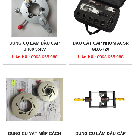
DỤNG CỤ LÀM ĐẦU CÁP
DAO CẮT CÁP NHÔM ACSR
SH80 35KV
GBX-720
Liên hệ : 0968.655.988
Liên hệ : 0968.655.988
DỤNG CỤ VÁT MÉP CÁCH
DỤNG CỤ LÀM ĐẦU CÁP