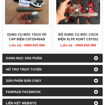
DỤNG CỤ BÓC TÁCH VỎ
BỘ DỤNG CỤ BÓC CÁCH
CÁP ĐIỆN CST20/40AB
ĐIỆN XLPE KORT CST531
Liên hệ : 0968.655.988
Liên hệ : 0968.655.988
DANH MỤC SẢN PHẨM
HỔ TRỢ TRỰC TUYẾN
SẢN PHẨM BÁN CHẠY
FANPAGE FACEBOOK
LIÊN KẾT WEBSITE