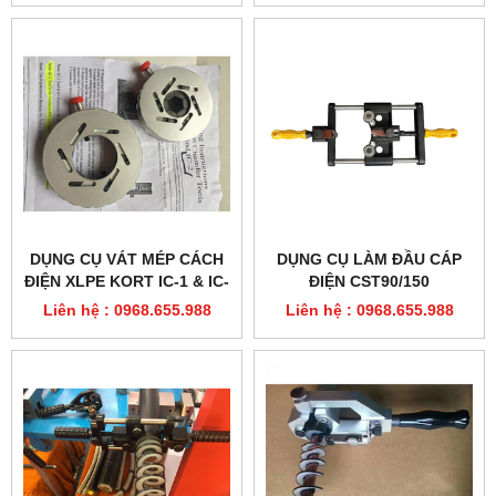
DỤNG CỤ VÁT MÉP CÁCH
DỤNG CỤ LÀM ĐẦU CÁP
ĐIỆN XLPE KORT IC-1 & IC-
ĐIỆN CST90/150
2
Liên hệ : 0968.655.988
Liên hệ : 0968.655.988