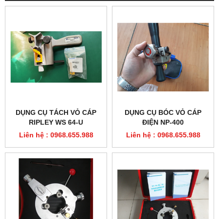
DỤNG CỤ TÁCH VỎ CÁP
DỤNG CỤ BÓC VỎ CÁP
RIPLEY WS 64-U
ĐIỆN NP-400
Liên hệ : 0968.655.988
Liên hệ : 0968.655.988