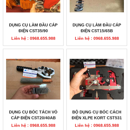
DỤNG CỤ LÀM ĐẦU CÁP
DỤNG CỤ LÀM ĐẦU CÁP
ĐIỆN CST35/90
ĐIỆN CST15/65B
Liên hệ : 0968.655.988
Liên hệ : 0968.655.988
DỤNG CỤ BÓC TÁCH VỎ
BỘ DỤNG CỤ BÓC CÁCH
CÁP ĐIỆN CST20/40AB
ĐIỆN XLPE KORT CST531
Liên hệ : 0968.655.988
Liên hệ : 0968.655.988