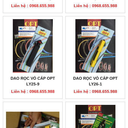
5023
1043
Liên hệ : 0968.655.988
Liên hệ : 0968.655.988
DAO RỌC VỎ CÁP OPT
DAO RỌC VỎ CÁP OPT
LY25-9
LY26-1
Liên hệ : 0968.655.988
Liên hệ : 0968.655.988