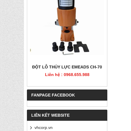
HÉP, PET
ĐỘT LỖ THỦY LỰC EMEADS CH-70
ĐỘT LỖ
Liên hệ : 0968.655.988
Liê
5.988
FANPAGE FACEBOOK
LIÊN KẾT WEBSITE
vhcorp.vn