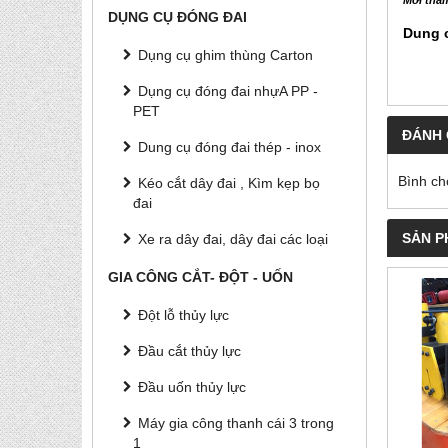
Mời tham
DỤNG CỤ ĐÓNG ĐAI
Dung c
Dụng cụ ghim thùng Carton
Dụng cụ đóng đai nhựA PP -
PET
ĐÁNH 
Dung cụ đóng đai thép - inox
Bình ch
Kéo cắt dây đai , Kìm kẹp bọ
đai
SẢN P
Xe ra dây đai, dây đai các loại
GIA CÔNG CẮT- ĐỘT - UỐN
Đột lỗ thủy lực
Đầu cắt thủy lực
Đầu uốn thủy lực
Máy gia công thanh cái 3 trong
1