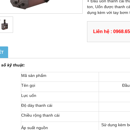
+ Đầu uốn thanh cái t
ton, Uốn được thanh c
dụng kèm với tay bơm t
Liên hệ : 0968.6
ẾT
số kỹ thuật:
Mã sản phẩm
Tên gọi
Đầu 
Lực uốn
Độ dày thanh cái
Chiều rộng thanh cái
Sử dụng kèm bơ
Áp suất nguồn