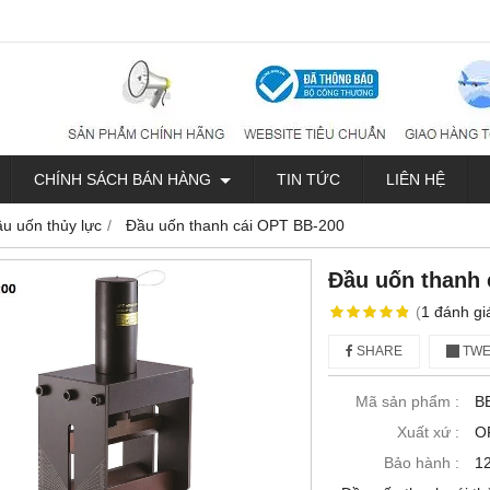
CHÍNH SÁCH BÁN HÀNG
TIN TỨC
LIÊN HỆ
u uốn thủy lực
Đầu uốn thanh cái OPT BB-200
Đầu uốn thanh 
(
1
đánh gi
SHARE
TWE
Mã sản phẩm :
B
Xuất xứ :
O
Bảo hành :
1