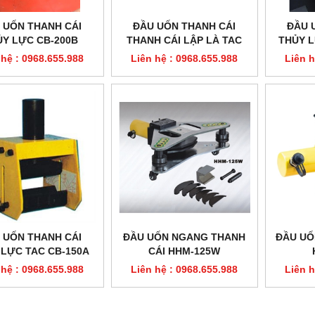
 UỐN THANH CÁI
ĐẦU UỐN THANH CÁI
ĐẦU 
ỦY LỰC CB-200B
THANH CÁI LẬP LÀ TAC
THỦY L
CBC-25
 hệ : 0968.655.988
Liên hệ : 0968.655.988
Liên h
 UỐN THANH CÁI
ĐẦU UỐN NGANG THANH
ĐẦU UỐ
 LỰC TAC CB-150A
CÁI HHM-125W
,CB-200A
 hệ : 0968.655.988
Liên hệ : 0968.655.988
Liên h