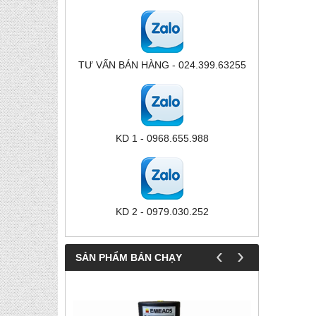
TƯ VẤN BÁN HÀNG - 024.399.63255
KD 1 - 0968.655.988
KD 2 - 0979.030.252
‹
›
SẢN PHẨM BÁN CHẠY