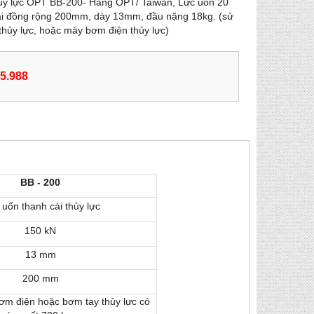
hủy lực OPT BB-200- Hãng OPT/ Taiwan, Lưc uốn 20
ái đồng rộng 200mm, dày 13mm, đầu nặng 18kg. (sử
hủy lực, hoặc máy bơm điện thủy lực)
55.988
BB - 200
uốn thanh cái thủy lực
150 kN
13 mm
200 mm
m điện hoặc bơm tay thủy lực có