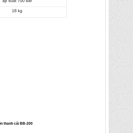
áp suất 700 bar
18 kg
ốn thanh cái BB-200