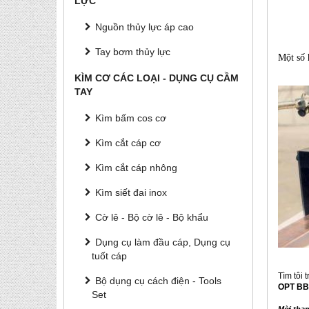
LỰC
Nguồn thủy lực áp cao
Tay bơm thủy lực
Một số 
KÌM CƠ CÁC LOẠI - DỤNG CỤ CẦM
TAY
Kìm bấm cos cơ
Kìm cắt cáp cơ
Kìm cắt cáp nhông
Kìm siết đai inox
Cờ lê - Bộ cờ lê - Bộ khẩu
Dụng cụ làm đầu cáp, Dụng cụ
tuốt cáp
Tìm tôi 
Bộ dụng cụ cách điện - Tools
OPT BB-
Set