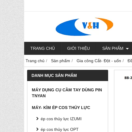
TRANG CHỦ
GIỚI THIỆU
SẢN PHẨM
Trang chủ
Sản phẩm
Gia công Cắt- Đột - uốn
Đầ
DANH MỤC SẢN PHẨM
MÁY DỤNG CỤ CẦM TAY DÙNG PIN
TNYAN
MÁY- KÌM ÉP COS THỦY LỰC
ép cos thủy lực IZUMI
ép cos thủy lực OPT