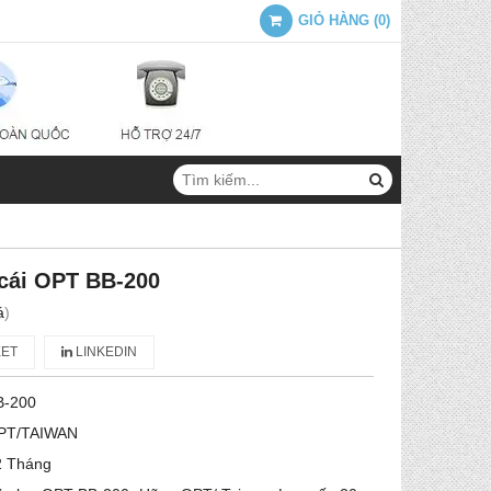
GIỎ HÀNG
(
0
)
cái OPT BB-200
á
)
ET
LINKEDIN
B-200
PT/TAIWAN
2 Tháng