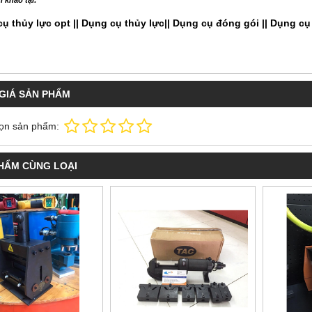
 khảo tại:
ụ thủy lực opt ||
Dụng cụ thủy lực||
Dụng cụ đóng gói ||
Dụng cụ 
GIÁ SẢN PHẨM
ọn sản phẩm:
HẨM CÙNG LOẠI