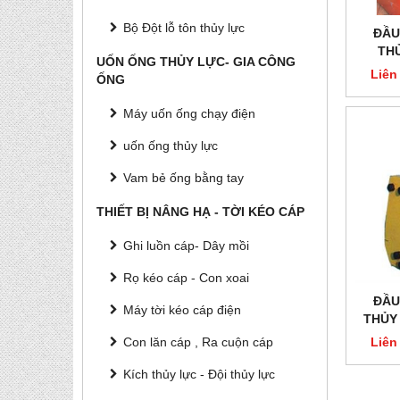
Bộ Đột lỗ tôn thủy lực
ĐẦU
TH
UỐN ỐNG THỦY LỰC- GIA CÔNG
Liên
ỐNG
Máy uốn ống chạy điện
uốn ống thủy lực
Vam bẻ ống bằng tay
THIẾT BỊ NÂNG HẠ - TỜI KÉO CÁP
Ghi luồn cáp- Dây mồi
Rọ kéo cáp - Con xoai
ĐẦU
Máy tời kéo cáp điện
THỦY
Liên
Con lăn cáp , Ra cuộn cáp
Kích thủy lực - Đội thủy lực