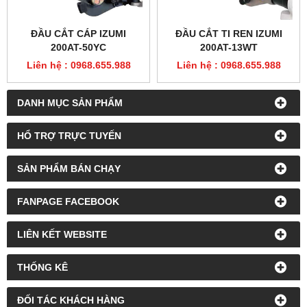
ĐẦU CẮT CÁP IZUMI
ĐẦU CẮT TI REN IZUMI
200AT-50YC
200AT-13WT
Liên hệ : 0968.655.988
Liên hệ : 0968.655.988
DANH MỤC SẢN PHẨM
HỔ TRỢ TRỰC TUYẾN
SẢN PHẨM BÁN CHẠY
FANPAGE FACEBOOK
LIÊN KẾT WEBSITE
THỐNG KÊ
ĐỐI TÁC KHÁCH HÀNG