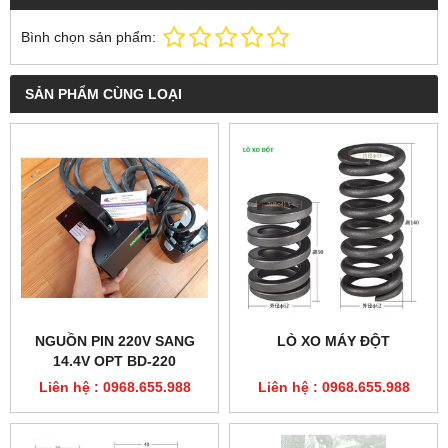
Bình chọn sản phẩm:
SẢN PHẨM CÙNG LOẠI
NGUỒN PIN 220V SANG
LÒ XO MÁY ĐỘT
14.4V OPT BD-220
Liên hệ : 0968.655.988
Liên hệ : 0968.655.988