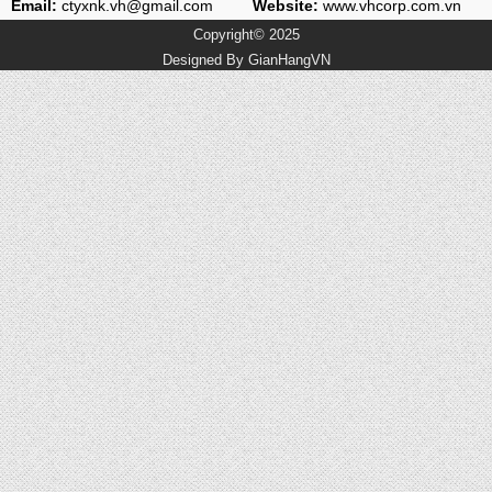
Email:
ctyxnk.vh@gmail.com
Website:
www.vhcorp.com.vn
Copyright© 2025
Designed By
GianHangVN