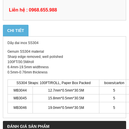
Liên hệ : 0968.655.988
CHI TIẾT
Dây đai inox SS304
Genuin SS304 material
Sharp edge removed, well polished
100FT/30.5M/roll
6.4mm-19.5mm widthness
0.5mm-0.76mm thickness
SS304 Straps: 100FT/ROLL, Paper Box Packed
boxes/carton
MB3044
12.7mm*0.5mm*30.5M
5
MB3045
15.8mm*0.5mm*30.5M
5
MB3046
19.0mm*0.5mm*30.5M
5
ĐÁNH GIÁ SẢN PHẨM