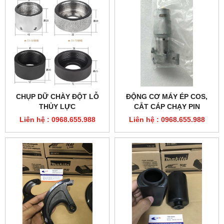
CHỤP DỮ CHÀY ĐỘT LỖ
ĐỘNG CƠ MÁY ÉP COS,
THỦY LỰC
CẮT CÁP CHẠY PIN
Liên hệ : 0968.655.988
Liên hệ : 0968.655.988