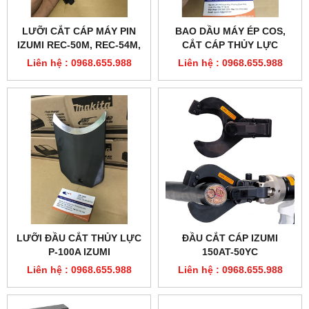
LƯỠI CẮT CÁP MÁY PIN
BAO DẦU MÁY ÉP COS,
IZUMI REC-50M, REC-54M,
CẮT CÁP THỦY LỰC
LIC-50, LIC-54M
Liên hệ : 0968.655.988
Liên hệ : 0968.655.988
LƯỠI ĐẦU CẮT THỦY LỰC
ĐẦU CẮT CÁP IZUMI
P-100A IZUMI
150AT-50YC
Liên hệ : 0968.655.988
Liên hệ : 0968.655.988