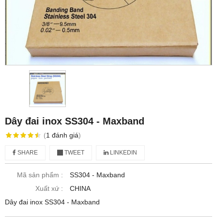
Dây đai inox SS304 - Maxband
(
1
đánh giá
)
SHARE
TWEET
LINKEDIN
Mã sản phẩm :
SS304 - Maxband
Xuất xứ :
CHINA
Dây đai inox SS304 - Maxband