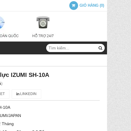
GIỎ HÀNG
(
0
)
y lực IZUMI SH-10A
á
)
ET
LINKEDIN
H-10A
ZUMI/JAPAN
2 Tháng