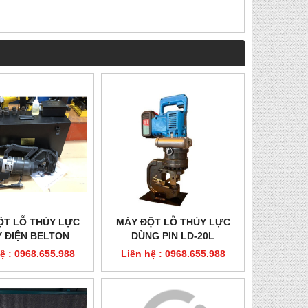
ỘT LỖ THỦY LỰC
MÁY ĐỘT LỖ THỦY LỰC
 ĐIỆN BELTON
DÙNG PIN LD-20L
NMHP-25
ệ : 0968.655.988
Liên hệ : 0968.655.988