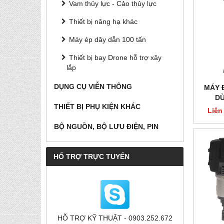
Vam thủy lực - Cảo thủy lực
Thiết bị nâng hạ khác
Máy ép dây dẫn 100 tấn
Thiết bị bay Drone hỗ trợ xây
lắp
DỤNG CỤ VIỄN THÔNG
MÁY 
DÙ
THIẾT BỊ PHỤ KIỆN KHÁC
Liên
BỘ NGUỒN, BỘ LƯU ĐIỆN, PIN
HỔ TRỢ TRỰC TUYẾN
HỖ TRỢ KỸ THUẬT - 0903.252.672