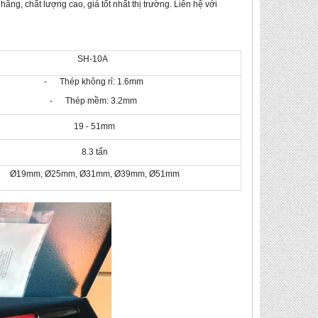
ng, chất lượng cao, giá tốt nhất thị trường. Liên hệ với
SH-10A
- Thép không rỉ: 1.6mm
- Thép mềm: 3.2mm
19 - 51mm
8.3 tấn
Ø19mm, Ø25mm, Ø31mm, Ø39mm, Ø51mm