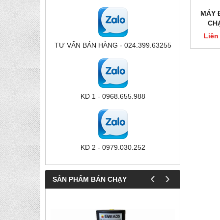
MÁY 
CH
Liên
TƯ VẤN BÁN HÀNG - 024.399.63255
KD 1 - 0968.655.988
KD 2 - 0979.030.252
‹
›
SẢN PHẨM BÁN CHẠY