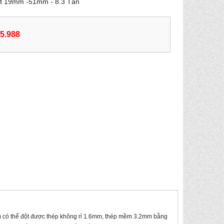
 Đột 19mm -51mm - 8.3 Tấn
55.988
m
có thể đột được thép không rỉ 1.6mm, thép mềm 3.2mm bằng