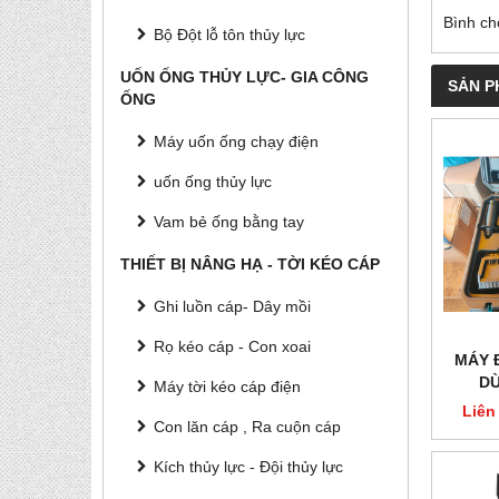
Bình ch
Bộ Đột lỗ tôn thủy lực
UỐN ỐNG THỦY LỰC- GIA CÔNG
SẢN P
ỐNG
Máy uốn ống chạy điện
uốn ống thủy lực
Vam bẻ ống bằng tay
THIẾT BỊ NÂNG HẠ - TỜI KÉO CÁP
Ghi luồn cáp- Dây mồi
Rọ kéo cáp - Con xoai
MÁY 
DÙ
Máy tời kéo cáp điện
Liên
Con lăn cáp , Ra cuộn cáp
Kích thủy lực - Đội thủy lực