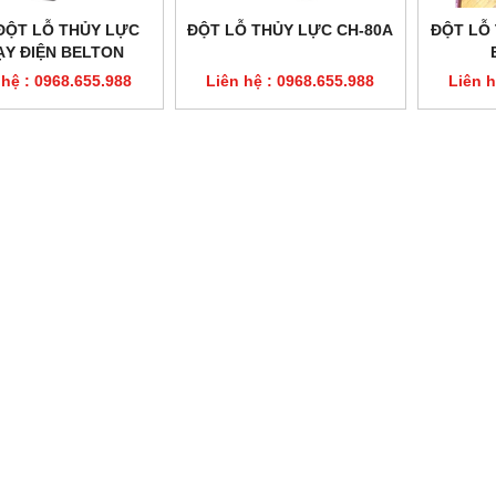
ĐỘT LỖ THỦY LỰC
ĐỘT LỖ THỦY LỰC CH-80A
ĐỘT LỖ
ẠY ĐIỆN BELTON
NMHP-22
 hệ : 0968.655.988
Liên hệ : 0968.655.988
Liên h