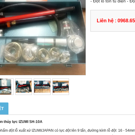
- Đột lỗ tôn tủ điện -
Liên hệ : 0968.6
ẾT
tôn thủy lực IZUMI SH-10A
hẩm đột lỗ xuất xứ IZUMI/JAPAN có lực đột lên 9 tấn, đường kính lỗ đột
16 - 54m