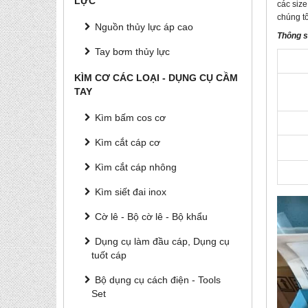
LỰC
các size
chúng t
Nguồn thủy lực áp cao
Thông s
Tay bơm thủy lực
KÌM CƠ CÁC LOẠI - DỤNG CỤ CẦM
TAY
Kìm bấm cos cơ
Kìm cắt cáp cơ
Kìm cắt cáp nhông
Kìm siết đai inox
Cờ lê - Bộ cờ lê - Bộ khẩu
Dụng cụ làm đầu cáp, Dụng cụ
tuốt cáp
Bộ dụng cụ cách điện - Tools
Set