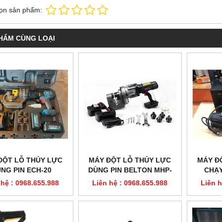
ọn sản phẩm:
HẨM CÙNG LOẠI
ĐỘT LỖ THỦY LỰC
MÁY ĐỘT LỖ THỦY LỰC
MÁY Đ
NG PIN ECH-20
DÙNG PIN BELTON MHP-
CHẠY
20B
 hệ : 0968.655.988
Liên hệ : 0968.655.988
Liên h