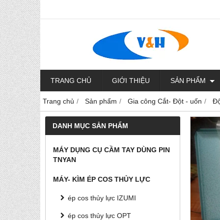
TRANG CHỦ
GIỚI THIỆU
SẢN PHẨM
Trang chủ
Sản phẩm
Gia công Cắt- Đột - uốn
Độ
DANH MỤC SẢN PHẨM
MÁY DỤNG CỤ CẦM TAY DÙNG PIN
TNYAN
MÁY- KÌM ÉP COS THỦY LỰC
ép cos thủy lực IZUMI
ép cos thủy lực OPT