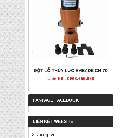
HÉP, PET
ĐỘT LỖ THỦY LỰC EMEADS CH-70
ĐỘT LỖ
Liên hệ : 0968.655.988
Liê
5.988
FANPAGE FACEBOOK
LIÊN KẾT WEBSITE
vhcorp.vn