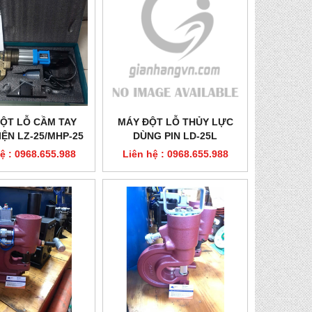
ỘT LỖ CẦM TAY
MÁY ĐỘT LỖ THỦY LỰC
IỆN LZ-25/MHP-25
DÙNG PIN LD-25L
ệ : 0968.655.988
Liên hệ : 0968.655.988