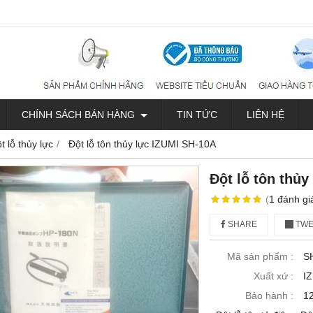
CHÍNH SÁCH BÁN HÀNG
TIN TỨC
LIÊN HỆ
t lỗ thủy lực
Đột lỗ tôn thủy lực IZUMI SH-10A
Đột lỗ tôn thủ
(
1
đánh gi
SHARE
TWE
Mã sản phẩm :
S
Xuất xứ :
I
Bảo hành :
1