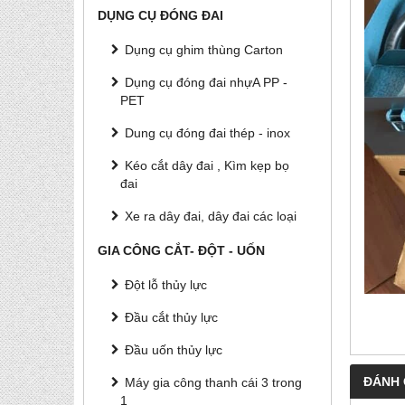
DỤNG CỤ ĐÓNG ĐAI
Dụng cụ ghim thùng Carton
Dụng cụ đóng đai nhựA PP -
PET
Dung cụ đóng đai thép - inox
Kéo cắt dây đai , Kìm kẹp bọ
đai
Xe ra dây đai, dây đai các loại
GIA CÔNG CẮT- ĐỘT - UỐN
Đột lỗ thủy lực
Đầu cắt thủy lực
Đầu uốn thủy lực
ĐÁNH 
Máy gia công thanh cái 3 trong
1