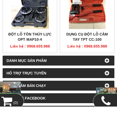
ĐỘT LỖ TÔN THỦY LỰC
DỤNG CỤ ĐỘT LỖ CẦM
OPT MAP10-4
TAY TPT CC-100
Liên hệ : 0968.655.988
Liên hệ : 0968.655.988
DANH MỤC SẢN PHẨM
HỔ TRỢ TRỰC TUYẾN
SẢN PHẨM BÁN CHẠY
FANPAGE FACEBOOK
(
0
)
LIÊN KẾT WEBSITE