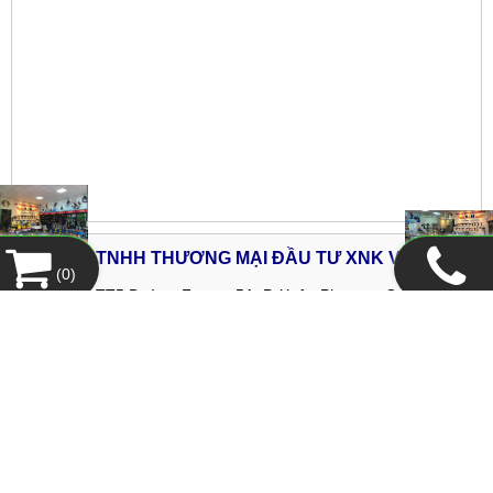
CÔNG TY TNHH THƯƠNG MẠI ĐẦU TƯ XNK V&H
(
0
)
Địa chỉ:
02-TT5 Đường Foresa 5A, P. Xuân Phương, Q. Nam Từ
Liêm, TP Hà Nội
Tel:
024.399.632.55 -
Fax:
024.378.244.92
Hotline Hà Nội :
0968.655.988
Hotline HCM :
0979.030.252
Email:
ctyxnk.vh@gmail.com
Website:
www.vhcorp.com.vn
Copyright© 2025
Designed By
GianHangVN