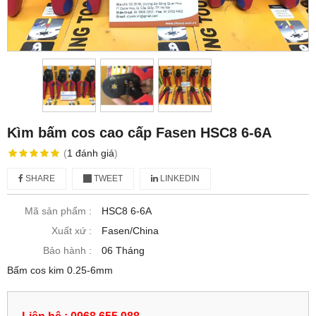
Kìm bấm cos cao cấp Fasen HSC8 6-6A
(
1
đánh giá
)
SHARE
TWEET
LINKEDIN
Mã sản phẩm :
HSC8 6-6A
Xuất xứ :
Fasen/China
Bảo hành :
06 Tháng
Bấm cos kim 0.25-6mm
Liên hệ : 0968.655.988