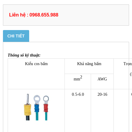
Liên hệ : 0968.655.988
CHI TIẾT
Thông số kỹ thuật:
Kiểu cos bấm
Khả năng bấm
Trọn
(
2
mm
AWG
0.5-6.0
20-16