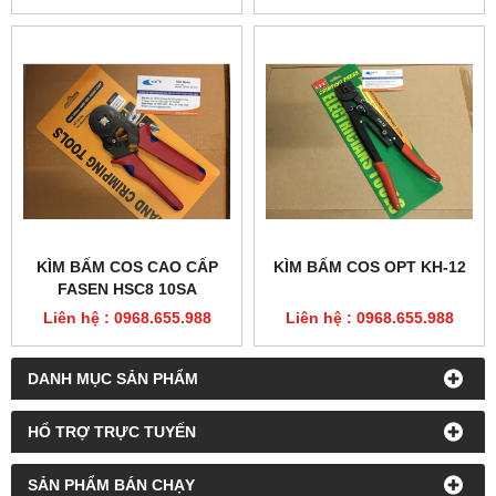
KÌM BẤM COS CAO CẤP
KÌM BẤM COS OPT KH-12
FASEN HSC8 10SA
Liên hệ : 0968.655.988
Liên hệ : 0968.655.988
DANH MỤC SẢN PHẨM
HỔ TRỢ TRỰC TUYẾN
SẢN PHẨM BÁN CHẠY