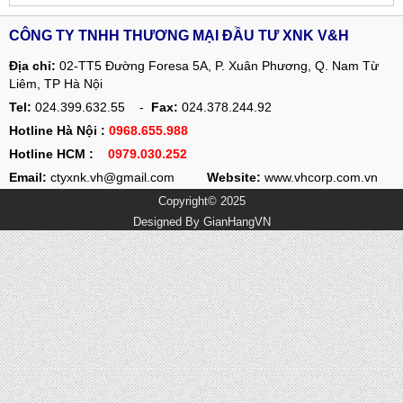
CÔNG TY TNHH THƯƠNG MẠI ĐẦU TƯ XNK V&H
Địa chỉ:
02-TT5 Đường Foresa 5A, P. Xuân Phương, Q. Nam Từ
Liêm, TP Hà Nội
Tel:
024.399.632.55 -
Fax:
024.378.244.92
Hotline Hà Nội :
0968.655.988
Hotline HCM :
0979.030.252
Email:
ctyxnk.vh@gmail.com
Website:
www.vhcorp.com.vn
Copyright© 2025
Designed By
GianHangVN