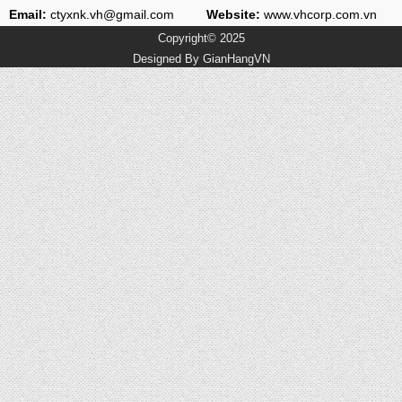
Email:
ctyxnk.vh@gmail.com
Website:
www.vhcorp.com.vn
Copyright© 2025
Designed By
GianHangVN