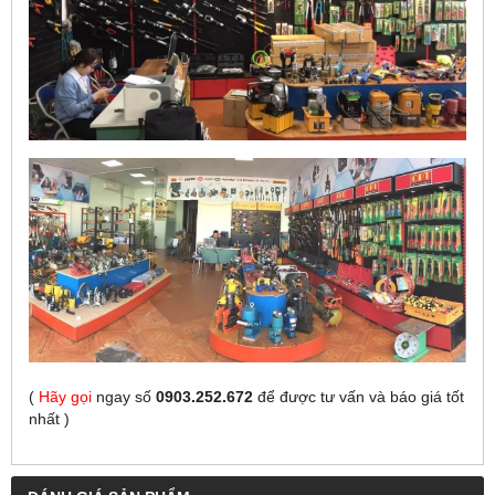
(
Hãy gọi
ngay số
0903.252.672
để được tư vấn và báo giá tốt
nhất
)