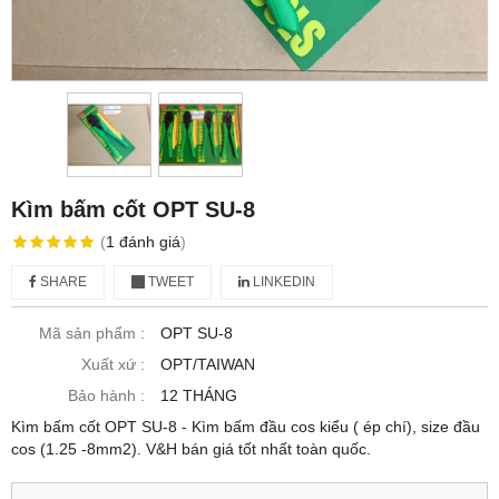
Kìm bấm cốt OPT SU-8
(
1
đánh giá
)
SHARE
TWEET
LINKEDIN
Mã sản phẩm :
OPT SU-8
Xuất xứ :
OPT/TAIWAN
Bảo hành :
12 THÁNG
Kìm bấm cốt OPT SU-8 - Kìm bấm đầu cos kiểu ( ép chí), size đầu
cos (1.25 -8mm2). V&H bán giá tốt nhất toàn quốc.