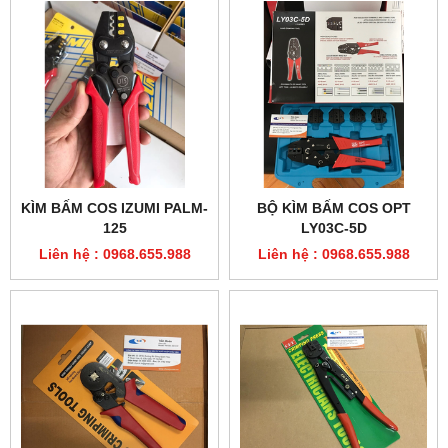
KÌM BẤM COS IZUMI PALM-
BỘ KÌM BẤM COS OPT
125
LY03C-5D
Liên hệ : 0968.655.988
Liên hệ : 0968.655.988