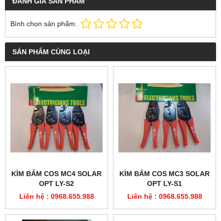
ĐÁNH GIÁ SẢN PHẨM
Bình chọn sản phẩm:
SẢN PHẨM CÙNG LOẠI
KÌM BẤM COS MC4 SOLAR
KÌM BẤM COS MC3 SOLAR
OPT LY-S2
OPT LY-S1
Liên hệ : 0968.655.988
Liên hệ : 0968.655.988