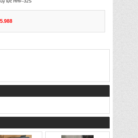
hủy lực HHF-32S
55.988