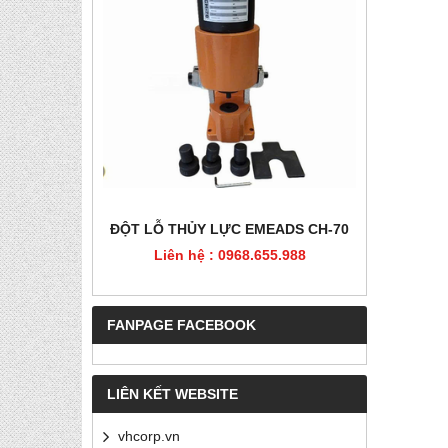
HÉP, PET
ĐỘT LỖ THỦY LỰC EMEADS CH-70
ĐỘT LỖ
Liên hệ : 0968.655.988
Liê
5.988
FANPAGE FACEBOOK
LIÊN KẾT WEBSITE
vhcorp.vn