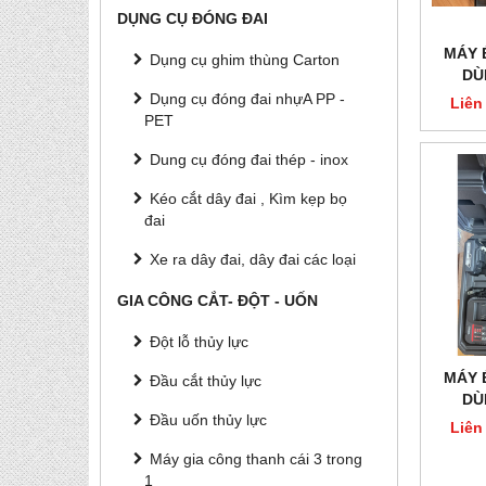
DỤNG CỤ ĐÓNG ĐAI
MÁY 
Dụng cụ ghim thùng Carton
DÙ
Dụng cụ đóng đai nhựA PP -
Liên
PET
Dung cụ đóng đai thép - inox
Kéo cắt dây đai , Kìm kẹp bọ
đai
Xe ra dây đai, dây đai các loại
GIA CÔNG CẮT- ĐỘT - UỐN
Đột lỗ thủy lực
MÁY 
Đầu cắt thủy lực
DÙ
Đầu uốn thủy lực
Liên
Máy gia công thanh cái 3 trong
1