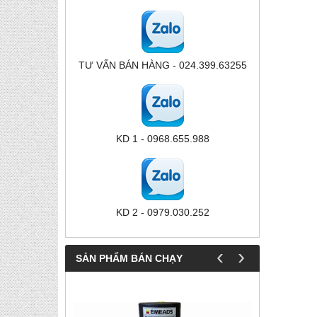
TƯ VẤN BÁN HÀNG - 024.399.63255
KD 1 - 0968.655.988
KD 2 - 0979.030.252
‹
›
SẢN PHẨM BÁN CHẠY