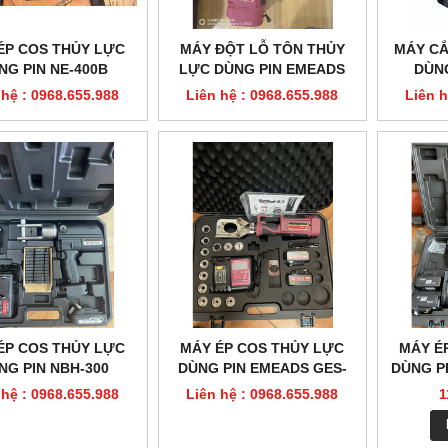
ÉP COS THỦY LỰC
MÁY ĐỘT LỖ TÔN THỦY
MÁY CẮ
NG PIN NE-400B
LỰC DÙNG PIN EMEADS
DÙNG
GES-EWK-8AL
EME
 hệ : 0968.655.988
Liên hệ : 0968.655.988
Liên h
ÉP COS THỦY LỰC
MÁY ÉP COS THỦY LỰC
MÁY É
NG PIN NBH-300
DÙNG PIN EMEADS GES-
DÙNG PI
60UNV
 hệ : 0968.655.988
Liên hệ : 0968.655.988
1