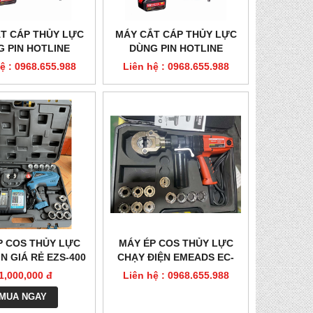
T CÁP THỦY LỰC
MÁY CẮT CÁP THỦY LỰC
 PIN HOTLINE
DÙNG PIN HOTLINE
ADS GES-50CY
EMEADS GES-32CY
ệ : 0968.655.988
Liên hệ : 0968.655.988
P COS THỦY LỰC
MÁY ÉP COS THỦY LỰC
N GIÁ RẺ EZS-400
CHẠY ĐIỆN EMEADS EC-
300
1,000,000 đ
Liên hệ : 0968.655.988
MUA NGAY