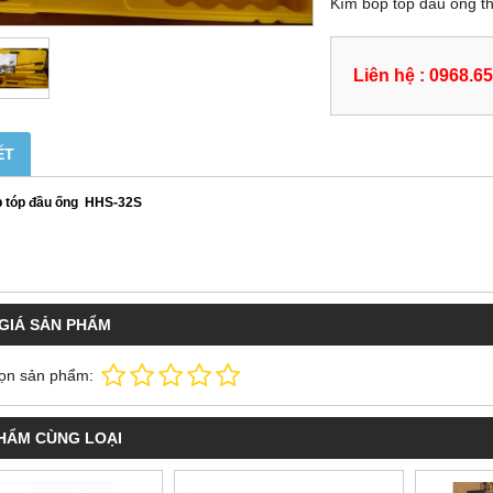
Kìm bóp tóp đầu ống t
Liên hệ : 0968.6
ẾT
p tóp đầu ống HHS-32S
GIÁ SẢN PHẨM
ọn sản phẩm:
HẨM CÙNG LOẠI