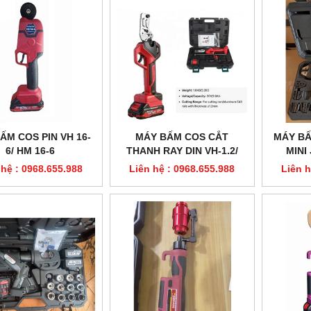
ẤM COS PIN VH 16-
MÁY BẤM COS CẮT
MÁY BẤ
6/ HM 16-6
THANH RAY DIN VH-1.2/
MINI
HM-1.2
 hệ : 0968.655.988
Liên hệ : 0968.655.988
Liên h