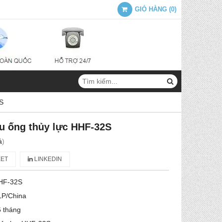
GIỎ HÀNG
(
0
)
2S
u ống thủy lực HHF-32S
á
)
ET
LINKEDIN
HF-32S
LP/China
 tháng