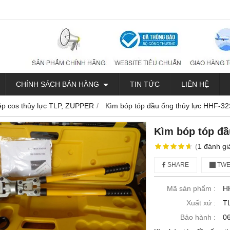
CHÍNH SÁCH BÁN HÀNG
TIN TỨC
LIÊN HỆ
ép cos thủy lực TLP, ZUPPER
Kìm bóp tóp đầu ống thủy lực HHF-3
Kìm bóp tóp đầ
(
1
đánh gi
SHARE
TWE
Mã sản phẩm :
H
Xuất xứ :
T
Bảo hành :
06