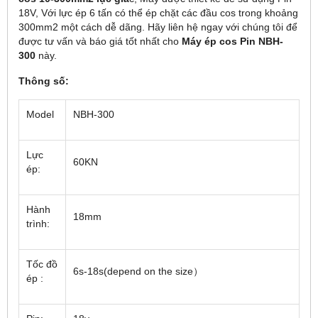
18V, Với lực ép 6 tấn có thể ép chặt các đầu cos trong khoảng
300mm2 một cách dễ dãng. Hãy liên hệ ngay với chúng tôi để
được tư vấn và báo giá tốt nhất cho
Máy ép cos Pin NBH-
300
này.
Thông số:
Model
NBH-300
Lực
60KN
ép:
Hành
18mm
trình:
Tốc đồ
6s-18s(depend on the size）
ép :