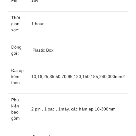
Pin:
18v
Thời
gian
1 hour
xạc:
Đóng
Plastic Box
gói :
Đai ép
kèm
10,16,25,35,50,70,95,120,150,185,240,300mm2
theo:
Phụ
kiện
2 pin , 1 xạc , 1máy, các hàm ep 10-300mm
bao
gồm