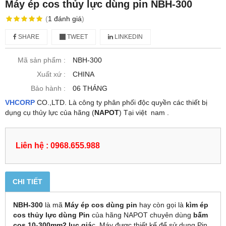
Máy ép cos thủy lực dùng pin NBH-300
(
1
đánh giá
)
SHARE
TWEET
LINKEDIN
Mã sản phẩm :
NBH-300
Xuất xứ :
CHINA
Bảo hành :
06 THÁNG
VHCORP
CO.,LTD. Là công ty phân phối độc quyền các thiết bị
dụng cụ thủy lực của hãng (
NAPOT
) Tại việt nam .
Liên hệ : 0968.655.988
CHI TIẾT
NBH-300
là mã
Máy ép cos dùng pin
hay còn gọi là
kìm ép
cos thủy lực dùng Pin
của hãng NAPOT chuyên dùng
bấm
cos 10-3
00mm2 lục giá
c, Máy được thiết kế để sử dụng Pin