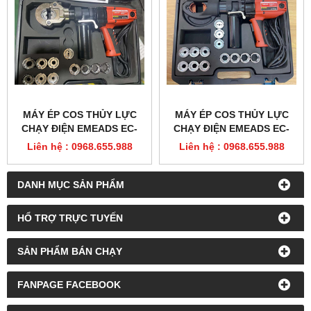
MÁY ÉP COS THỦY LỰC
MÁY ÉP COS THỦY LỰC
CHẠY ĐIỆN EMEADS EC-
CHẠY ĐIỆN EMEADS EC-
300
400B
Liên hệ : 0968.655.988
Liên hệ : 0968.655.988
DANH MỤC SẢN PHẨM
HỔ TRỢ TRỰC TUYẾN
SẢN PHẨM BÁN CHẠY
FANPAGE FACEBOOK