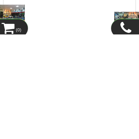
(
0
)
CÔNG TY TNHH THƯƠNG MẠI ĐẦU TƯ XNK V&H
Địa chỉ:
02-TT5 Đường Foresa 5A, P. Xuân Phương, Q. Nam Từ