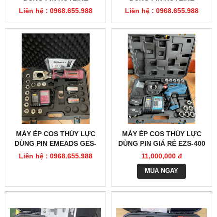
EMEADS GES-50CY
EMEADS GES-32CY
Liên hệ : 0968.655.988
Liên hệ : 0968.655.988
MÁY ÉP COS THỦY LỰC
MÁY ÉP COS THỦY LỰC
DÙNG PIN EMEADS GES-
DÙNG PIN GIÁ RẺ EZS-400
60UNV
Liên hệ : 0968.655.988
11,000,000 đ
MUA NGAY