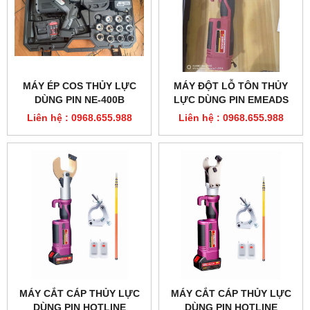
MÁY ÉP COS THỦY LỰC
MÁY ĐỘT LỖ TÔN THỦY
DÙNG PIN NE-400B
LỰC DÙNG PIN EMEADS
GES-EWK-8AL
Liên hệ : 0968.655.988
Liên hệ : 0968.655.988
MÁY CẮT CÁP THỦY LỰC
MÁY CẮT CÁP THỦY LỰC
DÙNG PIN HOTLINE
DÙNG PIN HOTLINE