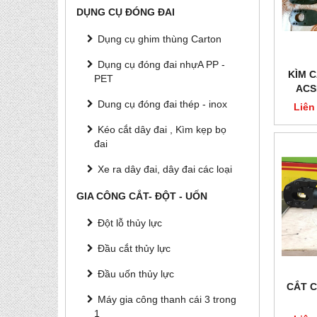
DỤNG CỤ ĐÓNG ĐAI
Dụng cụ ghim thùng Carton
Dụng cụ đóng đai nhựA PP -
KÌM 
PET
ACS
Dung cụ đóng đai thép - inox
Liên
Kéo cắt dây đai , Kìm kẹp bọ
đai
Xe ra dây đai, dây đai các loại
GIA CÔNG CẮT- ĐỘT - UỐN
Đột lỗ thủy lực
Đầu cắt thủy lực
Đầu uốn thủy lực
CẮT 
Máy gia công thanh cái 3 trong
1