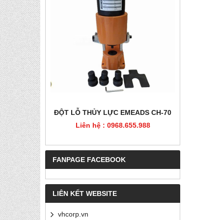
HÉP, PET
ĐỘT LỖ THỦY LỰC EMEADS CH-70
ĐỘT LỖ
Liên hệ : 0968.655.988
Liê
5.988
FANPAGE FACEBOOK
LIÊN KẾT WEBSITE
vhcorp.vn