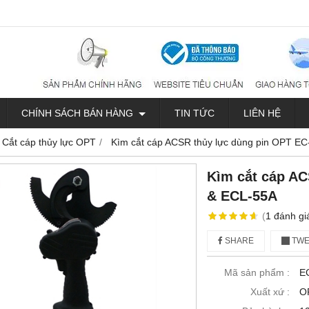
CHÍNH SÁCH BÁN HÀNG
TIN TỨC
LIÊN HỆ
Cắt cáp thủy lực OPT
Kìm cắt cáp ACSR thủy lực dùng pin OPT E
Kìm cắt cáp AC
& ECL-55A
(
1
đánh gi
SHARE
TWE
Mã sản phẩm :
E
Xuất xứ :
O