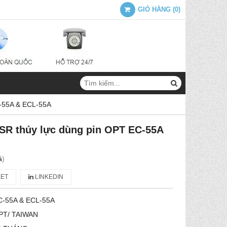
GIỎ HÀNG
(
0
)
C-55A & ECL-55A
SR thủy lực dùng pin OPT EC-55A
á
)
ET
LINKEDIN
C-55A & ECL-55A
PT/ TAIWAN