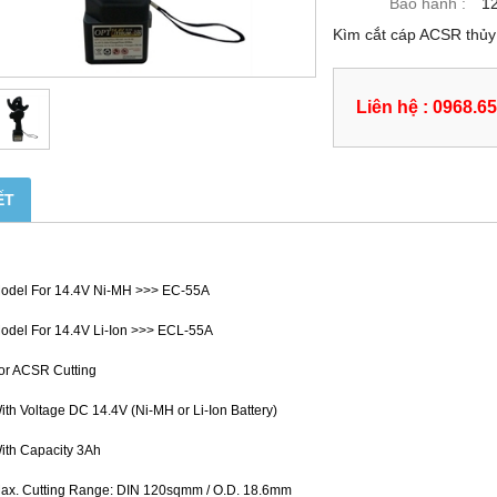
Bảo hành :
1
Kìm cắt cáp ACSR thủ
Liên hệ : 0968.6
ẾT
odel For 14.4V Ni-MH >>> EC-55A
odel For 14.4V Li-Ion >>> ECL-55A
or ACSR Cutting
ith Voltage DC 14.4V (Ni-MH or Li-Ion Battery)
ith Capacity 3Ah
ax. Cutting Range: DIN 120sqmm / O.D. 18.6mm