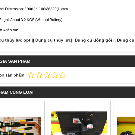
ool Dimension: 190(L)*110(W)*330(H)mm
eight: About 3.2 KGS (Without Battery)
m khảo tại:
ụ thủy lực opt ||
Dụng cụ thủy lực||
Dụng cụ đóng gói ||
Dụng cụ 
GIÁ SẢN PHẨM
ọn sản phẩm:
HẨM CÙNG LOẠI