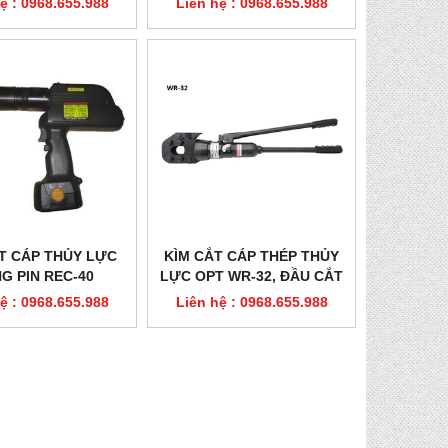
ệ : 0968.655.988
Liên hệ : 0968.655.988
T CÁP THỦY LỰC
KÌM CẮT CÁP THÉP THỦY
G PIN REC-40
LỰC OPT WR-32, ĐẦU CẮT
CÁP WR-32H
ệ : 0968.655.988
Liên hệ : 0968.655.988