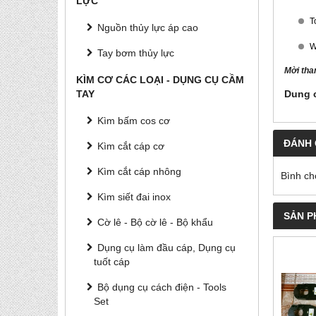
LỰC
T
Nguồn thủy lực áp cao
W
Tay bơm thủy lực
Mời tha
KÌM CƠ CÁC LOẠI - DỤNG CỤ CẦM
TAY
Dung c
Kìm bấm cos cơ
ĐÁNH 
Kìm cắt cáp cơ
Kìm cắt cáp nhông
Bình ch
Kìm siết đai inox
SẢN P
Cờ lê - Bộ cờ lê - Bộ khẩu
Dụng cụ làm đầu cáp, Dụng cụ
tuốt cáp
Bộ dụng cụ cách điện - Tools
Set