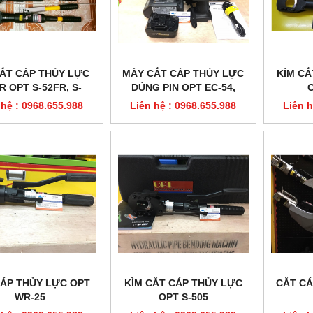
CẮT CÁP THỦY LỰC
MÁY CẮT CÁP THỦY LỰC
KÌM CẮ
R OPT S-52FR, S-
DÙNG PIN OPT EC-54,
52AFR
ECB-54
 hệ : 0968.655.988
Liên hệ : 0968.655.988
Liên h
CÁP THỦY LỰC OPT
KÌM CẮT CÁP THỦY LỰC
CẮT CÁ
WR-25
OPT S-505