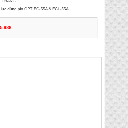
2 THÁNG
y lực dùng pin OPT EC-55A & ECL-55A
55.988