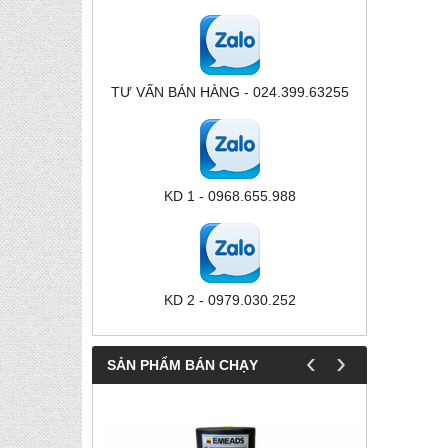
TƯ VẤN BÁN HÀNG - 024.399.63255
KD 1 - 0968.655.988
KD 2 - 0979.030.252
‹
›
SẢN PHẨM BÁN CHẠY