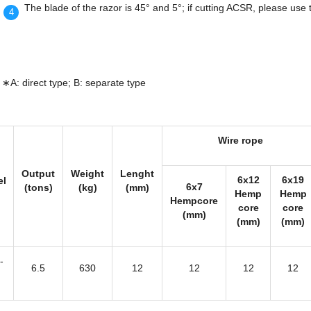
The blade of the razor is 45° and 5°; if cutting ACSR, please use 
∗
A: direct type; B: separate type
Wire rope
Output
Weight
Lenght
6x12
6x19
el
6x7
(tons)
(kg)
(mm)
Hemp
Hemp
Hempcore
core
core
(mm)
(mm)
(mm)
-
6.5
630
12
12
12
12