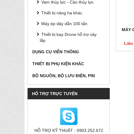
Vam thủy lực - Cảo thủy lực
Thiết bị nâng hạ khác
Máy ép dây dẫn 100 tấn
MÁY 
Thiết bị bay Drone hỗ trợ xây
lắp
Liên
DỤNG CỤ VIỄN THÔNG
THIẾT BỊ PHỤ KIỆN KHÁC
BỘ NGUỒN, BỘ LƯU ĐIỆN, PIN
HỔ TRỢ TRỰC TUYẾN
HỖ TRỢ KỸ THUẬT - 0903.252.672