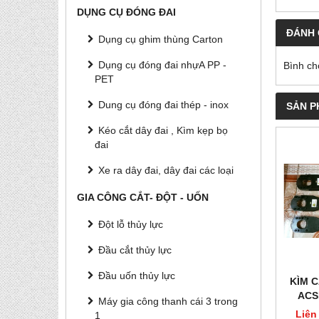
DỤNG CỤ ĐÓNG ĐAI
ĐÁNH 
Dụng cụ ghim thùng Carton
Dụng cụ đóng đai nhựA PP -
Bình ch
PET
Dung cụ đóng đai thép - inox
SẢN P
Kéo cắt dây đai , Kìm kẹp bọ
đai
Xe ra dây đai, dây đai các loại
GIA CÔNG CẮT- ĐỘT - UỐN
Đột lỗ thủy lực
Đầu cắt thủy lực
Đầu uốn thủy lực
KÌM 
ACS
Máy gia công thanh cái 3 trong
Liên
1