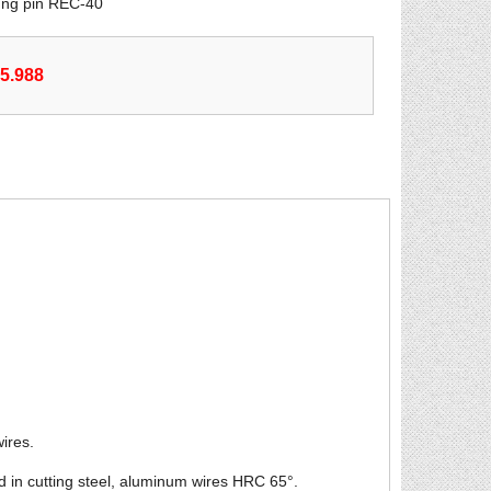
ùng pin REC-40
55.988
wires.
d in cutting steel, aluminum wires HRC 65°.