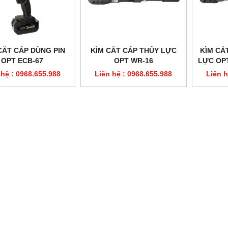
CẮT CÁP DÙNG PIN
KÌM CẮT CÁP THỦY LỰC
KÌM CẮ
OPT ECB-67
OPT WR-16
LỰC OPT
C
 hệ : 0968.655.988
Liên hệ : 0968.655.988
Liên h