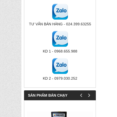
TƯ VẤN BÁN HÀNG - 024.399.63255
KD 1 - 0968.655.988
KD 2 - 0979.030.252
‹
›
SẢN PHẨM BÁN CHẠY