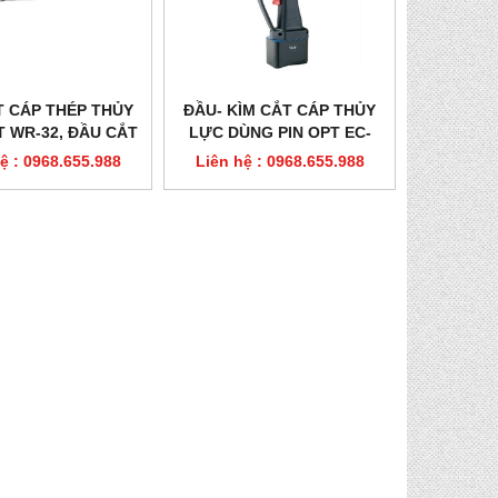
T CÁP THÉP THỦY
ĐẦU- KÌM CẮT CÁP THỦY
 WR-32, ĐẦU CẮT
LỰC DÙNG PIN OPT EC-
ÁP WR-32H
20SR & EC-20SRC
ệ : 0968.655.988
Liên hệ : 0968.655.988