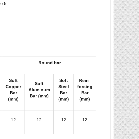
to 5°
Round bar
Soft
Soft
Rein-
Soft
Copper
Steel
forcing
Aluminum
Bar
Bar
Bar
Bar (mm)
(mm)
(mm)
(mm)
12
12
12
12