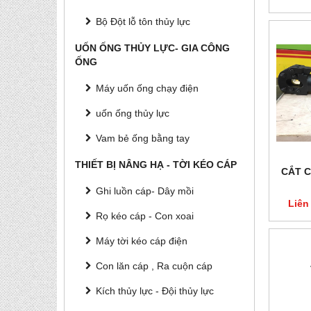
Bộ Đột lỗ tôn thủy lực
UỐN ỐNG THỦY LỰC- GIA CÔNG
ỐNG
Máy uốn ống chạy điện
uốn ống thủy lực
Vam bẻ ống bằng tay
THIẾT BỊ NÂNG HẠ - TỜI KÉO CÁP
CẮT 
Ghi luồn cáp- Dây mồi
Liên
Rọ kéo cáp - Con xoai
Máy tời kéo cáp điện
Con lăn cáp , Ra cuộn cáp
Kích thủy lực - Đội thủy lực