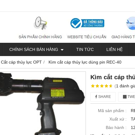
CHÍNH SÁCH BÁN HÀNG
TIN TỨC
LIÊN HỆ
Cắt cáp thủy lực OPT
Kìm cắt cáp thủy lực dùng pin REC-40
Kìm cắt cáp th
(
1
đánh gi
SHARE
TWE
Mã sản phẩm :
R
Xuất xứ :
T
Bảo hành :
12