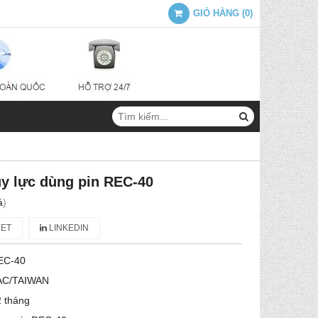
GIỎ HÀNG
(
0
)
ủy lực dùng pin REC-40
á
)
ET
LINKEDIN
EC-40
AC/TAIWAN
 tháng