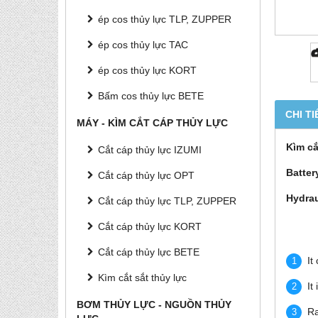
ép cos thủy lực TLP, ZUPPER
ép cos thủy lực TAC
ép cos thủy lực KORT
Bấm cos thủy lực BETE
CHI TI
MÁY - KÌM CẮT CÁP THỦY LỰC
Kìm cắ
Cắt cáp thủy lực IZUMI
Batter
Cắt cáp thủy lực OPT
Hydrau
Cắt cáp thủy lực TLP, ZUPPER
Cắt cáp thủy lực KORT
Cắt cáp thủy lực BETE
It
Kìm cắt sắt thủy lực
It
BƠM THỦY LỰC - NGUỒN THỦY
Ra