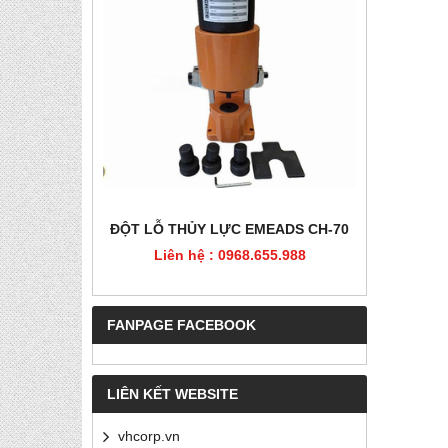
HÉP, PET
ĐỘT LỖ THỦY LỰC EMEADS CH-70
ĐỘT LỖ
Liên hệ : 0968.655.988
Liê
5.988
FANPAGE FACEBOOK
LIÊN KẾT WEBSITE
vhcorp.vn