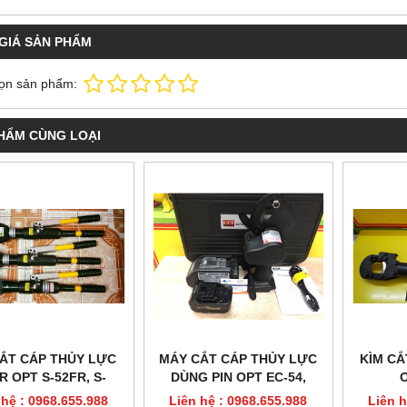
GIÁ SẢN PHẨM
ọn sản phẩm:
HẨM CÙNG LOẠI
CẮT CÁP THỦY LỰC
MÁY CẮT CÁP THỦY LỰC
KÌM CẮ
R OPT S-52FR, S-
DÙNG PIN OPT EC-54,
52AFR
ECB-54
 hệ : 0968.655.988
Liên hệ : 0968.655.988
Liên h