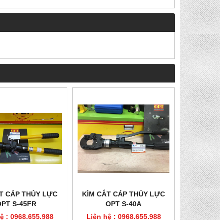
T CÁP THỦY LỰC
KÌM CẮT CÁP THỦY LỰC
OPT S-45FR
OPT S-40A
ệ : 0968.655.988
Liên hệ : 0968.655.988