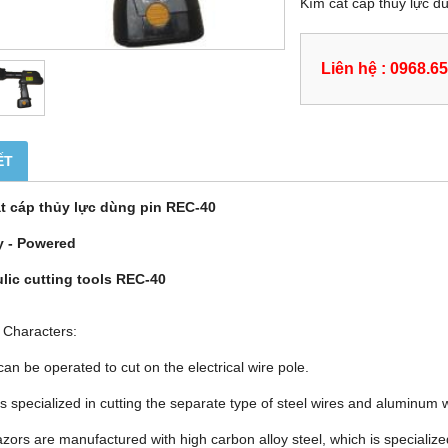
Kìm cắt cáp thủy lực d
Liên hệ : 0968.6
ẾT
t cáp thủy lực dùng pin REC-40
y - Powered
lic cutting tools REC-40
Characters:
 can be operated to cut on the electrical wire pole.
 is specialized in cutting the separate type of steel wires and aluminum 
zors are manufactured with high carbon alloy steel, which is specialize