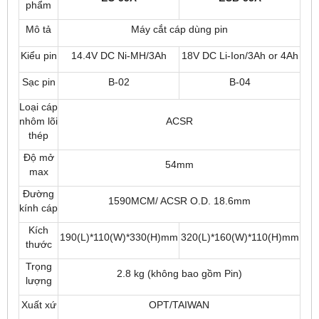
phẩm
Mô tả
Máy cắt cáp dùng pin
Kiểu pin
14.4V DC Ni-MH/3Ah
18V DC Li-Ion/3Ah or 4Ah
Sạc pin
B-02
B-04
Loại cáp
nhôm lõi
ACSR
thép
Độ mở
54mm
max
Đường
1590MCM/ ACSR O.D. 18.6mm
kính cáp
Kích
190(L)*110(W)*330(H)mm
320(L)*160(W)*110(H)mm
thước
Trọng
2.8 kg (không bao gồm Pin)
lượng
Xuất xứ
OPT/TAIWAN