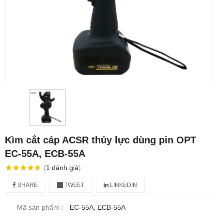
Kìm cắt cáp ACSR thủy lực dùng pin OPT
EC-55A, ECB-55A
(
1
đánh giá
)
SHARE
TWEET
LINKEDIN
Mã sản phẩm :
EC-55A, ECB-55A