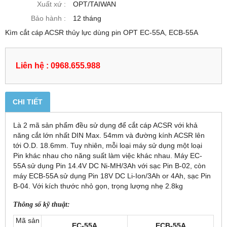
Xuất xứ :
OPT/TAIWAN
Bảo hành :
12 tháng
Kìm cắt cáp ACSR thủy lực dùng pin OPT EC-55A, ECB-55A
Liên hệ : 0968.655.988
CHI TIẾT
Là 2 mã sản phẩm đều sử dụng để cắt cáp ACSR với khả
năng cắt lớn nhất DIN Max. 54mm và đường kính ACSR lên
tới O.D. 18.6mm. Tuy nhiên, mỗi loại máy sử dụng một loại
Pin khác nhau cho năng suất làm việc khác nhau. Máy EC-
55A sử dụng Pin 14.4V DC Ni-MH/3Ah với sạc Pin B-02, còn
máy ECB-55A sử dụng Pin 18V DC Li-Ion/3Ah or 4Ah, sạc Pin
B-04. Với kích thước nhỏ gọn, trọng lượng nhẹ 2.8kg
Thông số kỹ thuật:
Mã sản
EC-55A
ECB-55A