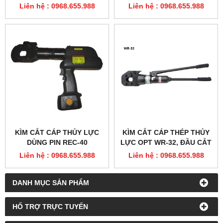
Liên hệ : 0968.655.988
Liên hệ : 0968.655.988
KÌM CẮT CÁP THỦY LỰC
KÌM CẮT CÁP THÉP THỦY
DÙNG PIN REC-40
LỰC OPT WR-32, ĐẦU CẮT
CÁP WR-32H
Liên hệ : 0968.655.988
Liên hệ : 0968.655.988
DANH MỤC SẢN PHẨM
HỔ TRỢ TRỰC TUYẾN