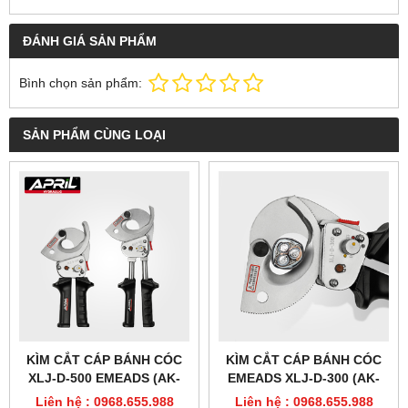
ĐÁNH GIÁ SẢN PHẨM
Bình chọn sản phẩm:
SẢN PHẨM CÙNG LOẠI
KÌM CẮT CÁP BÁNH CÓC
KÌM CẮT CÁP BÁNH CÓC
XLJ-D-500 EMEADS (AK-
EMEADS XLJ-D-300 (AK-
8403)
8402)
Liên hệ : 0968.655.988
Liên hệ : 0968.655.988