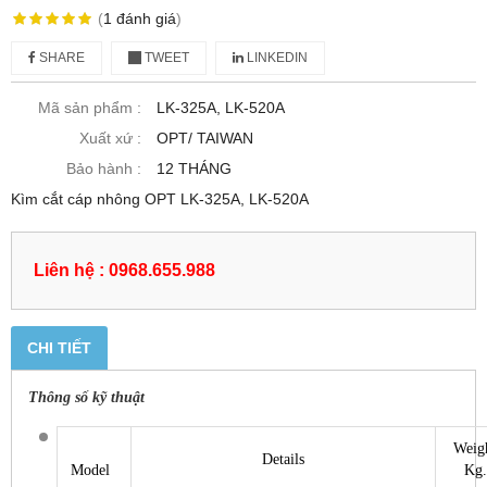
(
1
đánh giá
)
SHARE
TWEET
LINKEDIN
Mã sản phẩm :
LK-325A, LK-520A
Xuất xứ :
OPT/ TAIWAN
Bảo hành :
12 THÁNG
Kìm cắt cáp nhông OPT LK-325A, LK-520A
Liên hệ : 0968.655.988
CHI TIẾT
Thông số kỹ thuật
Weig
Details
Model
Kg.