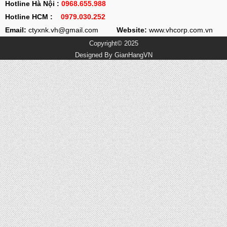
Hotline Hà Nội :
0968.655.988
Hotline HCM :
0979.030.252
Email:
ctyxnk.vh@gmail.com
Website:
www.vhcorp.com.vn
Copyright© 2025
Designed By
GianHangVN