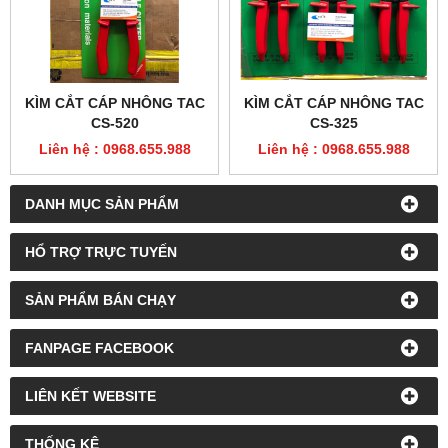
KÌM CẮT CÁP NHÔNG TAC
KÌM CẮT CÁP NHÔNG TAC
CS-520
CS-325
Liên hệ : 0968.655.988
Liên hệ : 0968.655.988
DANH MỤC SẢN PHẨM
HỔ TRỢ TRỰC TUYẾN
SẢN PHẨM BÁN CHẠY
FANPAGE FACEBOOK
LIÊN KẾT WEBSITE
THỐNG KÊ