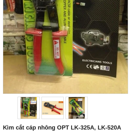
Kìm cắt cáp nhông OPT LK-325A, LK-520A