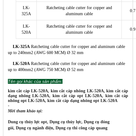
LK-
Ratcheting cable cutter for copper and
0.7
325A
aluminum cable
LK-
Ratcheting cable cutter for copper and
0.9
520A
aluminum cable
LK-325A
Ratcheting cable cutter for copper
and aluminum cable
up to 240mm
2
(AWG 600 MCM) Ø 32 mm
LK-520A
Ratcheting cable cutter for copper
and aluminum cable
up to 400mm
2
(AWG 750 MCM) Ø 52 mm
Tên gọi khác của sản phẩm:
kìm cắt cáp LK-520A, kìm cắt cáp nhông LK-520A, kìm cắt cáp
dạng nhông LK-520A, kìm cắt cáp opt LK-520A, kìm cắt cáp
nhông opt LK-520A, kìm cắt cáp dạng nhông opt LK-520A
-
Mời tham khảo tại:
Dung cụ thủy lực opt, Dụng cụ thủy lực, Dụng cụ đóng
gói,
Dụng cụ ngành điện, Dụng cụ thi công cáp quang