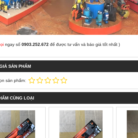
ọi
ngay số
0903.252.672
để được tư vấn và báo giá tốt nhất
)
GIÁ SẢN PHẨM
 THỦY LỰC TLP HHM-70
ĐỘT LỖ THỦY LỰC TLP HHM-70
n hệ : 0968.655.988
Liên hệ : 0968.655.988
ọn sản phẩm:
HẨM CÙNG LOẠI