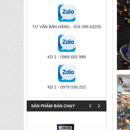
TƯ VẤN BÁN HÀNG - 024.399.63255
KD 1 - 0968.655.988
KD 2 - 0979.030.252
‹
›
SẢN PHẨM BÁN CHẠY