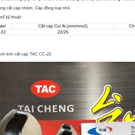
ụng cắt cáp nhôm, Cáp đồng loại nhỏ
ố kỹ thuật :
del
Cắt cáp Cu/ Al (mm/mm2)
Ch
-22
22/25
nh kìm cắt cáp TAC CC-22