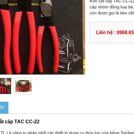
Kìm cắt cáp TAC CC-22 
cáp nhôm đồng loại bé,
còn được gọi là kéo cắ
Liên hệ : 0968.6
ẾT
ắt cáp TAC CC-22
D. Là công ty phân phối các thiết bị dụng cụ thủy lực của hãng Taiche