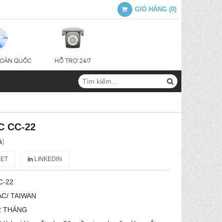
GIỎ HÀNG
(
0
)
C CC-22
á
)
ET
LINKEDIN
C-22
AC/ TAIWAN
2 THÁNG