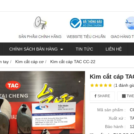
CHÍNH SÁCH BÁN HÀNG
TIN TỨC
LIÊN HỆ
m tay
Kìm cắt cáp cơ
Kìm cắt cáp TAC CC-22
Kìm cắt cáp TA
(
1
đánh gi
SHARE
TWE
Mã sản phẩm :
C
Xuất xứ :
T
Bảo hành :
1