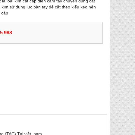
là loại kìm cắt cáp điện cầm tay chuyên dùng cắt
 kìm sử dụng lực bàn tay để cắt theo kiểu kéo nên
t cáp
55.988
ng (TAC) Tại việt nam .