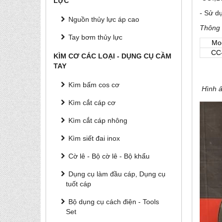
LỰC
- Sử d
Nguồn thủy lực áp cao
Thông s
Tay bơm thủy lực
Mo
CC
KÌM CƠ CÁC LOẠI - DỤNG CỤ CẦM
TAY
Kìm bấm cos cơ
Hình ả
Kìm cắt cáp cơ
Kìm cắt cáp nhông
Kìm siết đai inox
Cờ lê - Bộ cờ lê - Bộ khẩu
Dụng cụ làm đầu cáp, Dụng cụ
tuốt cáp
Bộ dụng cụ cách điện - Tools
Set