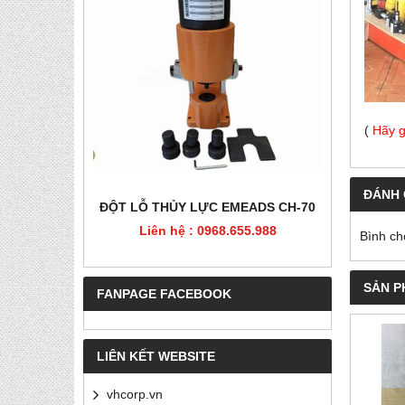
(
Hãy g
ĐÁNH 
HÉP, PET
ĐỘT LỖ THỦY LỰC EMEADS CH-70
ĐỘT LỖ
Liên hệ : 0968.655.988
Liê
Bình ch
5.988
SẢN P
FANPAGE FACEBOOK
LIÊN KẾT WEBSITE
vhcorp.vn