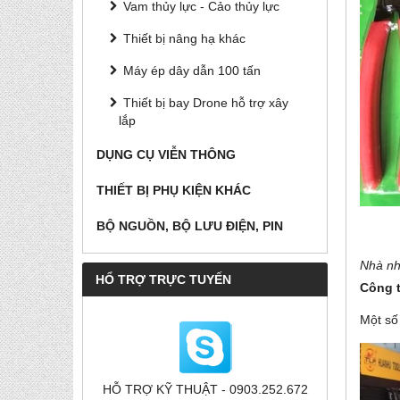
Vam thủy lực - Cảo thủy lực
Thiết bị nâng hạ khác
Máy ép dây dẫn 100 tấn
Thiết bị bay Drone hỗ trợ xây
lắp
DỤNG CỤ VIỄN THÔNG
THIẾT BỊ PHỤ KIỆN KHÁC
BỘ NGUỒN, BỘ LƯU ĐIỆN, PIN
Nhà nh
HỔ TRỢ TRỰC TUYẾN
Công 
Một số
HỖ TRỢ KỸ THUẬT - 0903.252.672