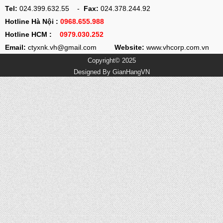
Tel:
024.399.632.55 -
Fax:
024.378.244.92
Hotline Hà Nội :
0968.655.988
Hotline HCM :
0979.030.252
Email:
ctyxnk.vh@gmail.com
Website:
www.vhcorp.com.vn
Copyright© 2025
Designed By
GianHangVN