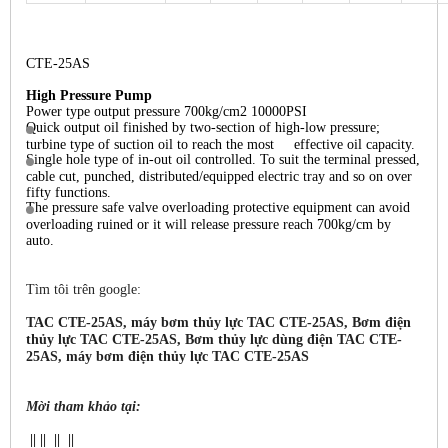
CTE-25AS
High Pressure Pump
Power type output pressure 700kg/cm2 10000PSI
Quick output oil finished by two-section of high-low pressure;
turbine type of suction oil to reach the most effective oil capacity.
Single hole type of in-out oil controlled. To suit the terminal pressed,
cable cut, punched, distributed/equipped electric tray and so on over
fifty functions.
The pressure safe valve overloading protective equipment can avoid
overloading ruined or it will release pressure reach 700kg/cm by
auto.
Tìm tôi trên google:
TAC CTE-25AS, máy bơm thủy lực TAC CTE-25AS, Bơm điện
thủy lực TAC CTE-25AS, Bơm thủy lực dùng điện TAC CTE-
25AS, máy bơm điện thủy lực TAC CTE-25AS​
Mời tham khảo tại:
||
||
||
||