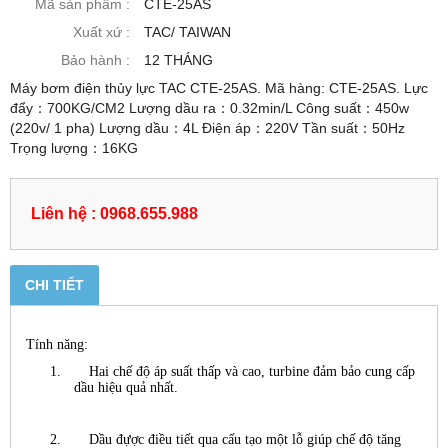
Mã sản phẩm :
CTE-25AS
Xuất xứ :
TAC/ TAIWAN
Bảo hành :
12 THÁNG
Máy bơm điện thủy lực TAC CTE-25AS. Mã hàng: CTE-25AS. Lực
đẩy：700KG/CM2 Lượng dầu ra：0.32min/L Công suất：450w
(220v/ 1 pha) Lượng dầu：4L Điện áp：220V Tần suất：50Hz
Trọng lượng：16KG
Liên hệ : 0968.655.988
CHI TIẾT
Tính năng:
1.
Hai chế độ áp suất thấp và cao, turbine đảm bảo cung cấp
dầu hiệu quả nhất.
2.
Dầu đựợc điều tiết qua cấu tạo một lỗ giúp chế độ tăng