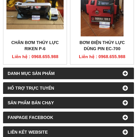
CHÂN BƠM THỦY LỰC
BƠM ĐIỆN THỦY LỰC
RIKEN P-6
DÙNG PIN EC-700
Liên hệ : 0968.655.988
Liên hệ : 0968.655.988
DANH MỤC SẢN PHẨM
HỔ TRỢ TRỰC TUYẾN
SẢN PHẨM BÁN CHẠY
FANPAGE FACEBOOK
LIÊN KẾT WEBSITE