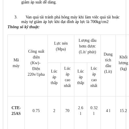
giảm áp suất dễ dàng.
3.
Van quá tải tránh phá hỏng máy khi làm việc quá tải hoặc
máy tự giảm áp lực khi đạt đỉnh áp lực là 700kg/cm2
Thông số kỹ thuật:
Lượng dầu
Lực nén
bơm được
(Mpa)
Công suất
(Lít/ phút)
Dung
điện
Khối
Mã
tích
(Kw)-
lượng
máy
dầu
Lúc
Lúc
Điện
(kg)
Lúc
Lúc
(Lít)
áp
áp
220v/1pha
áp
áp
cao
cao
thấp
thấp
nhất
nhất
CTE-
2.6
0.32
0.75
2
70
4 l
15.2
25AS
l
l