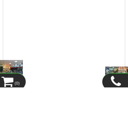
(
0
)