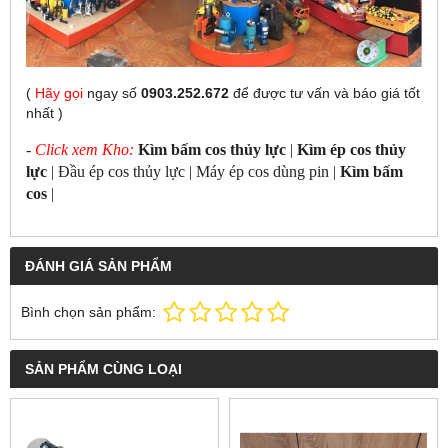
(
Hãy gọi
ngay số
0903.252.672
để được tư vấn và báo giá tốt
nhất
)
-
Click xem Kho:
Kìm bấm cos thủy lực
|
Kìm ép cos thủy
lực
| Đầu ép cos thủy lực | Máy ép cos dùng pin
|
Kìm bấm
cos
|
ĐÁNH GIÁ SẢN PHẨM
Bình chọn sản phẩm:
SẢN PHẨM CÙNG LOẠI