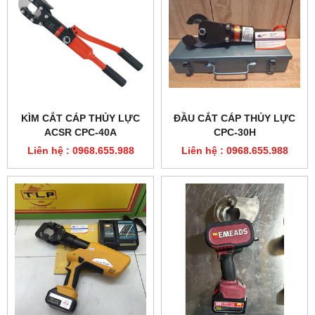
KÌM CẮT CÁP THỦY LỰC
ĐẦU CẮT CÁP THỦY LỰC
ACSR CPC-40A
CPC-30H
Liên hệ : 0968.655.988
Liên hệ : 0968.655.988