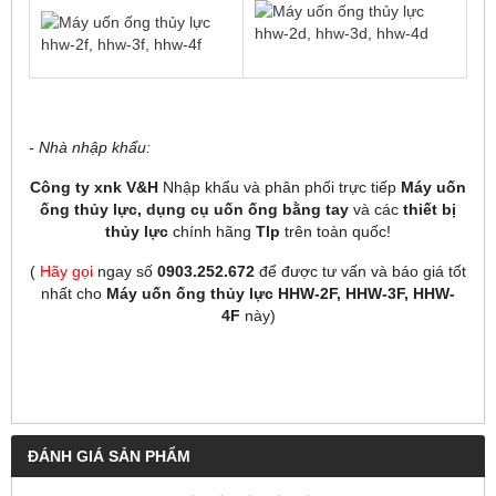
- Nhà nhập khẩu:
Công ty xnk V&H
Nhập khẩu và phân phối trực tiếp
Máy uốn
ống thủy lực, dụng cụ uốn ống bằng tay
và các
thiết bị
thủy lực
chính hãng
Tlp
trên toàn quốc!
(
Hãy gọi
ngay số
0903.252.672
để được tư vấn và báo giá tốt
nhất cho
Máy uốn ống thủy lực HHW-2F, HHW-3F, HHW-
4F
này)
ĐÁNH GIÁ SẢN PHẨM