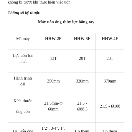
không bị trượt khi thực hiện việc uốn.
Thông số kỹ thuật:
Máy uốn ống thủy lực bằng tay
Mã máy
HHW-2F
HHW-3F
HHW-4F
Lực uốn lớn
13T
20T
23T
nhất
Hành trình
250mm
320mm
370mm
dài
Kích thước
21.5mm-Φ
21.5 -
21.5 - Ø108
60mm
Ø88.5
ống uốn
1/2", 3/4", 1",
Đai uốn ống
Có thêm
Có thêm