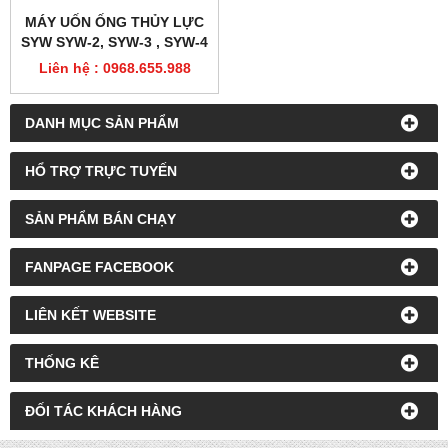
MÁY UỐN ỐNG THỦY LỰC
SYW SYW-2, SYW-3 , SYW-4
Liên hệ : 0968.655.988
DANH MỤC SẢN PHẨM
HỔ TRỢ TRỰC TUYẾN
SẢN PHẨM BÁN CHẠY
FANPAGE FACEBOOK
LIÊN KẾT WEBSITE
THỐNG KÊ
ĐỐI TÁC KHÁCH HÀNG