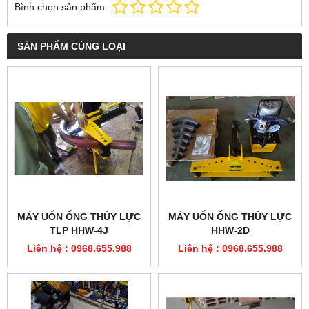
Bình chọn sản phẩm:
SẢN PHẨM CÙNG LOẠI
MÁY UỐN ỐNG THỦY LỰC
MÁY UỐN ỐNG THỦY LỰC
TLP HHW-4J
HHW-2D
Liên hệ : 0968.655.988
Liên hệ : 0968.655.988