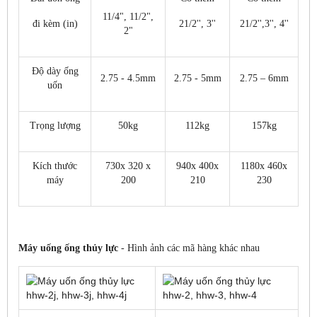
11/4", 11/2",
đi kèm (in)
21/2'', 3''
21/2'',3'', 4''
2"
Độ dày ống
2.75 - 4.5mm
2.75 - 5mm
2.75 – 6mm
uốn
Trọng lượng
50kg
112kg
157kg
Kích thước
730x 320 x
940x 400x
1180x 460x
máy
200
210
230
Máy uống ống thủy lực
- Hình ảnh các mã hàng khác nhau