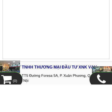
CÔNG TY TNHH THƯƠNG MẠI ĐẦU TƯ XNK V&H
Địa chỉ:
02-TT5 Đường Foresa 5A, P. Xuân Phương, Q. Nam Từ
Liêm, TP Hà Nội
(
0
)
Tel:
024.399.632.55 -
Fax:
024.378.244.92
Hotline Hà Nội :
0968.655.988
Hotline HCM :
0979.030.252
Email:
ctyxnk.vh@gmail.com
Website:
www.vhcorp.com.vn