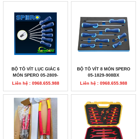
BỘ TÔ VÍT LỤC GIÁC 6
BỘ TÔ VÍT 8 MÓN SPERO
MÓN SPERO 05-2809-
05-1829-908BX
906BX
Liên hệ : 0968.655.988
Liên hệ : 0968.655.988