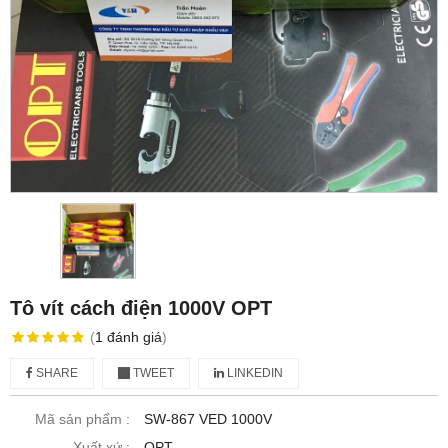
Tô vít cách điện 1000V OPT
(
1
đánh giá
)
SHARE
TWEET
LINKEDIN
Mã sản phẩm :
SW-867 VED 1000V
Xuất xứ :
OPT