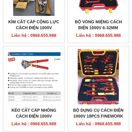
KÌM CẮT CÁP CỘNG LỰC
BỘ VÒNG MIỆNG CÁCH
CÁCH ĐIỆN 1000V
ĐIỆN 1000V 6-32MM
FINEWORK 95LB505
FINEWORK 99LB901
Liên hệ : 0968.655.988
Liên hệ : 0968.655.988
KÉO CẮT CÁP NHÔNG
BỘ DỤNG CỤ CÁCH ĐIỆN
CÁCH ĐIỆN 1000V
1000V 18PCS FINEWORK
FINEWORK 95LB513
99LB004
Liên hệ : 0968.655.988
Liên hệ : 0968.655.988