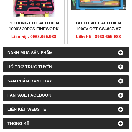
BỘ DỤNG CỤ CÁCH ĐIỆN
BỘ TÔ VÍT CÁCH ĐIỆN
1000V 29PCS FINEWORK
1000V OPT SW-867-A7
99LB003
Liên hệ : 0968.655.988
Liên hệ : 0968.655.988
DANH MỤC SẢN PHẨM
HỔ TRỢ TRỰC TUYẾN
SẢN PHẨM BÁN CHẠY
FANPAGE FACEBOOK
LIÊN KẾT WEBSITE
THỐNG KÊ