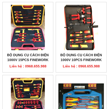
BỘ DỤNG CỤ CÁCH ĐIỆN
BỘ DỤNG CỤ CÁCH ĐIỆN
1000V 15PCS FINEWORK
1000V 10PCS FINEWORK
99LB001
99LB010
Liên hệ : 0968.655.988
Liên hệ : 0968.655.988