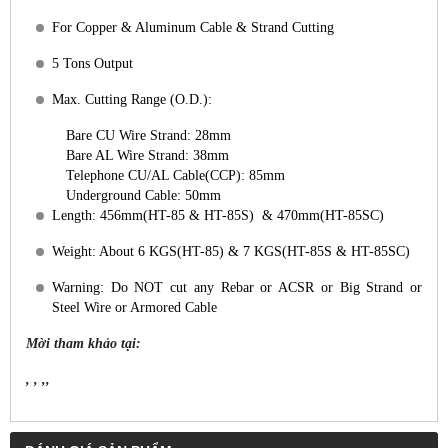
Telephone CU/AL Cable(CCP): 85mm
Underground Cable: 50mm
Length: 456mm(HT-85 & HT-85S) & 470mm(HT-85SC)
Weight: About 6 KGS(HT-85) & 7 KGS(HT-85S & HT-85SC)
Warning: Do NOT cut any Rebar or ACSR or Big Strand or
Steel Wire or Armored Cable
Mời tham khảo tại:
, , ,,
ĐÁNH GIÁ SẢN PHẨM
Bình chọn sản phẩm:
SẢN PHẨM CÙNG LOẠI