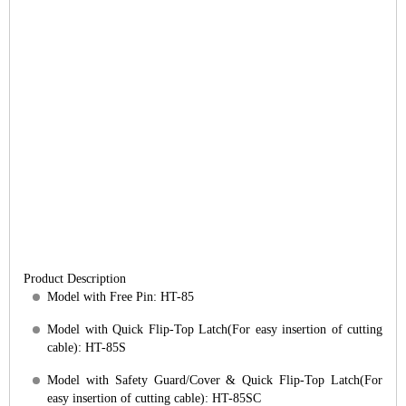
Product Description
Model with Free Pin: HT-85
Model with Quick Flip-Top Latch(For easy insertion of cutting
cable): HT-85S
Model with Safety Guard/Cover & Quick Flip-Top Latch(For
easy insertion of cutting cable): HT-85SC
For Copper & Aluminum Cable & Strand Cutting
5 Tons Output
Max. Cutting Range (O.D.):
Bare CU Wire Strand: 28mm
Bare AL Wire Strand: 38mm