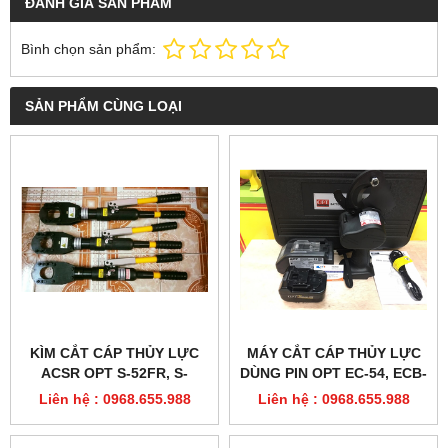
KÌM CẮT CÁP THỦY LỰC
MÁY CẮT CÁP THỦY LỰC
ACSR OPT S-52FR, S-
DÙNG PIN OPT EC-54, ECB-
52AFR
54
Liên hệ : 0968.655.988
Liên hệ : 0968.655.988