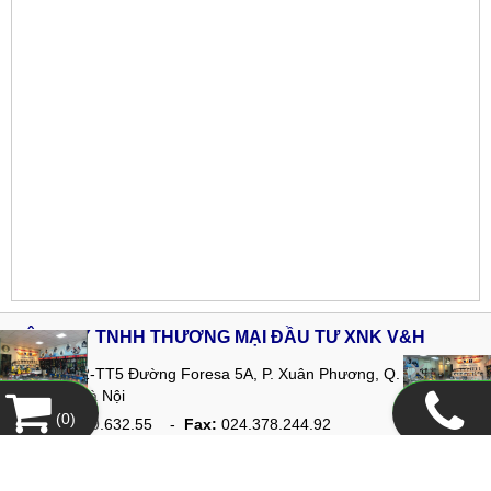
CÔNG TY TNHH THƯƠNG MẠI ĐẦU TƯ XNK V&H
Địa chỉ:
02-TT5 Đường Foresa 5A, P. Xuân Phương, Q. Nam Từ
Liêm, TP Hà Nội
Tel:
024.399.632.55 -
Fax:
024.378.244.92
Hotline Hà Nội :
0968.655.988
Hotline HCM :
0979.030.252
Email:
ctyxnk.vh@gmail.com
Website:
www.vhcorp.com.vn
Copyright© 2025
Designed By
GianHangVN
(
0
)