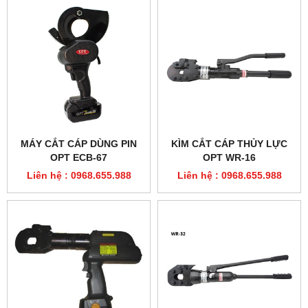
MÁY CẮT CÁP DÙNG PIN
KÌM CẮT CÁP THỦY LỰC
OPT ECB-67
OPT WR-16
Liên hệ : 0968.655.988
Liên hệ : 0968.655.988
KÌM CẮT CÁP THỦY LỰC
KÌM CẮT CÁP THÉP THỦY
DÙNG PIN REC-40
LỰC OPT WR-32, ĐẦU CẮT
CÁP WR-32H
Liên hệ : 0968.655.988
Liên hệ : 0968.655.988
DANH MỤC SẢN PHẨM