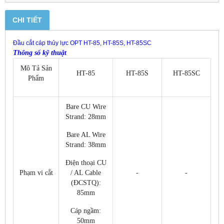
CHI TIẾT
Đầu cắt cáp thủy lực OPT HT-85, HT-85S, HT-85SC
Thông số kỹ thuật
Mô Tả Sản
HT-85
HT-85S
HT-85SC
Phẩm
Bare CU Wire
Strand: 28mm
Bare AL Wire
Strand: 38mm
Điện thoại CU
Phạm vi cắt
/ AL Cable
-
-
(ĐCSTQ):
85mm
Cáp ngầm:
50mm