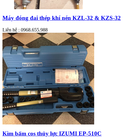
Máy đóng đai thép khí nén KZL-32 & KZS-32
Liên hệ : 0968.655.988
Kìm bấm cos thủy lực IZUMI EP-510C