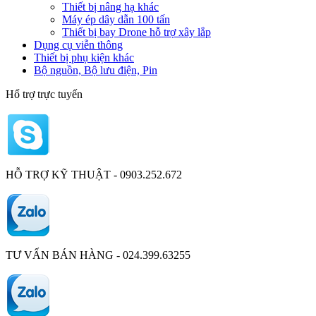
Thiết bị nâng hạ khác
Máy ép dây dẫn 100 tấn
Thiết bị bay Drone hỗ trợ xây lắp
Dụng cụ viễn thông
Thiết bị phụ kiện khác
Bộ nguồn, Bộ lưu điện, Pin
Hổ trợ trực tuyến
HỖ TRỢ KỸ THUẬT - 0903.252.672
TƯ VẤN BÁN HÀNG - 024.399.63255