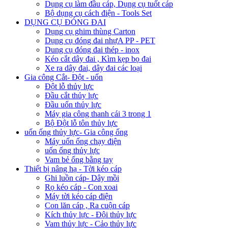
Dụng cụ làm đầu cáp, Dụng cụ tuốt cáp
Bộ dụng cụ cách điện - Tools Set
DỤNG CỤ ĐÓNG ĐAI
Dụng cụ ghim thùng Carton
Dụng cụ đóng đai nhựA PP - PET
Dung cụ đóng đai thép - inox
Kéo cắt dây đai , Kìm kẹp bọ đai
Xe ra dây đai, dây đai các loại
Gia công Cắt- Đột - uốn
Đột lỗ thủy lực
Đầu cắt thủy lực
Đầu uốn thủy lực
Máy gia công thanh cái 3 trong 1
Bộ Đột lỗ tôn thủy lực
uốn ống thủy lực- Gia công ống
Máy uốn ống chạy điện
uốn ống thủy lực
Vam bẻ ống bằng tay
Thiết bị nâng hạ - Tời kéo cáp
Ghi luồn cáp- Dây mồi
Rọ kéo cáp - Con xoai
Máy tời kéo cáp điện
Con lăn cáp , Ra cuộn cáp
Kích thủy lực - Đội thủy lực
Vam thủy lực - Cảo thủy lực