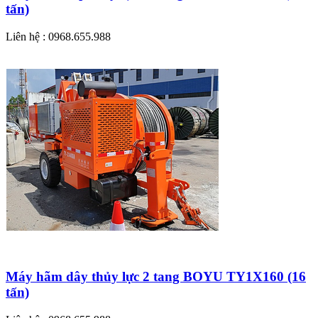
tấn)
Liên hệ : 0968.655.988
Máy hãm dây thủy lực 2 tang BOYU TY1X160 (16
tấn)