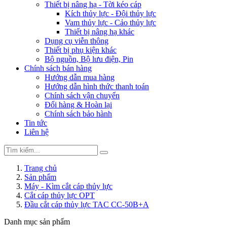
Thiết bị nâng hạ - Tời kéo cáp
Kích thủy lực - Đội thủy lực
Vam thủy lực - Cảo thủy lực
Thiết bị nâng hạ khác
Dụng cụ viễn thông
Thiết bị phụ kiện khác
Bộ nguồn, Bộ lưu điện, Pin
Chính sách bán hàng
Hướng dẫn mua hàng
Hướng dẫn hình thức thanh toán
Chính sách vận chuyển
Đổi hàng & Hoàn lại
Chính sách bảo hành
Tin tức
Liên hệ
Trang chủ
Sản phẩm
Máy - Kìm cắt cáp thủy lực
Cắt cáp thủy lực OPT
Đầu cắt cáp thủy lực TAC CC-50B+A
Danh mục sản phẩm