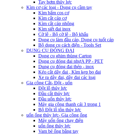
Tay bơm thủy lực
Kìm cơ các loại - Dụng cụ cầm tay
Kìm bấm cos cơ
Kìm cắt cáp cơ
Kìm cắt cáp nhông
Kìm siết đai inox
Cờ lê - Bộ cờ lê - Bộ khẩu
Dụng cụ làm đầu cáp, Dụng cụ tuốt cáp
Bộ dụng cụ cách điện - Tools Set
DỤNG CỤ ĐÓNG ĐAI
Dụng cụ ghim thùng Carton
Dụng cụ đóng đai nhựA PP - PET
Dung cụ đóng đai thép - inox
Kéo cắt dây đai , Kìm kẹp bọ đai
Xe ra dây đai, dây đai các loại
Gia công Cắt- Đột - uốn
Đột lỗ thủy lực
Đầu cắt thủy lực
Đầu uốn thủy lực
Máy gia công thanh cái 3 trong 1
Bộ Đột lỗ tôn thủy lực
uốn ống thủy lực- Gia công ống
Máy uốn ống chạy điện
uốn ống thủy lực
Vam bẻ ống bằng tay