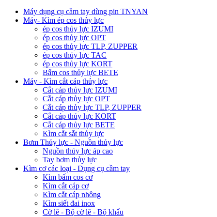
Máy dụng cụ cầm tay dùng pin TNYAN
Máy- Kìm ép cos thủy lực
ép cos thủy lực IZUMI
ép cos thủy lực OPT
ép cos thủy lực TLP, ZUPPER
ép cos thủy lực TAC
ép cos thủy lực KORT
Bấm cos thủy lực BETE
Máy - Kìm cắt cáp thủy lực
Cắt cáp thủy lực IZUMI
Cắt cáp thủy lực OPT
Cắt cáp thủy lực TLP, ZUPPER
Cắt cáp thủy lực KORT
Cắt cáp thủy lực BETE
Kìm cắt sắt thủy lực
Bơm Thủy lực - Nguồn thủy lực
Nguồn thủy lực áp cao
Tay bơm thủy lực
Kìm cơ các loại - Dụng cụ cầm tay
Kìm bấm cos cơ
Kìm cắt cáp cơ
Kìm cắt cáp nhông
Kìm siết đai inox
Cờ lê - Bộ cờ lê - Bộ khẩu