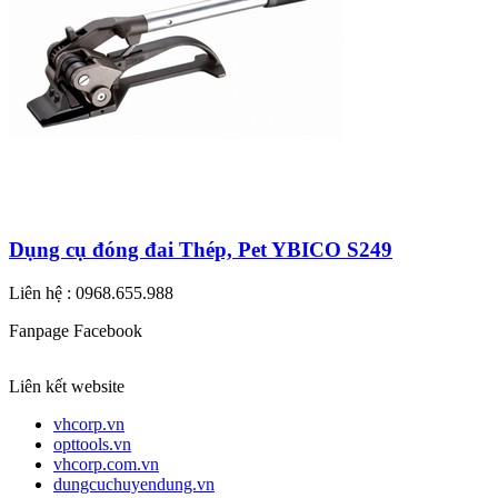
Dụng cụ đóng đai Thép, Pet YBICO S249
Liên hệ : 0968.655.988
Fanpage Facebook
Liên kết website
vhcorp.vn
opttools.vn
vhcorp.com.vn
dungcuchuyendung.vn