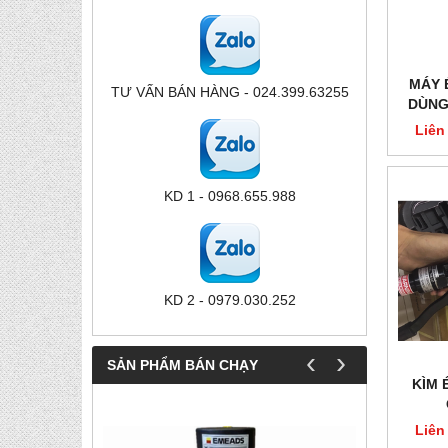
MÁY 
TƯ VẤN BÁN HÀNG - 024.399.63255
DÙNG
Liên
KD 1 - 0968.655.988
KD 2 - 0979.030.252
‹
›
SẢN PHẨM BÁN CHẠY
KÌM 
Liên