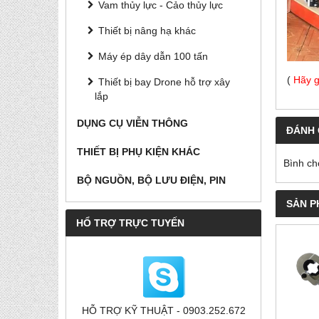
Vam thủy lực - Cảo thủy lực
Thiết bị nâng hạ khác
Máy ép dây dẫn 100 tấn
(
Hãy g
Thiết bị bay Drone hỗ trợ xây
lắp
DỤNG CỤ VIỄN THÔNG
ĐÁNH 
THIẾT BỊ PHỤ KIỆN KHÁC
Bình ch
BỘ NGUỒN, BỘ LƯU ĐIỆN, PIN
SẢN P
HỔ TRỢ TRỰC TUYẾN
HỖ TRỢ KỸ THUẬT - 0903.252.672