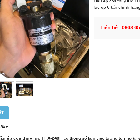
Đầu ép cos thủy lực T
lực ép 6 tấn chính hãn
Liên hệ : 0968.6
ẾT
hiệu:
ầu ép cos thủy lực THX-240H
có thông số làm việc tương tự như
kìm