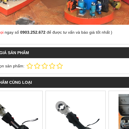
ọi
ngay số
0903.252.672
để được tư vấn và báo giá tốt nhất
)
GIÁ SẢN PHẨM
ọn sản phẩm:
HẨM CÙNG LOẠI