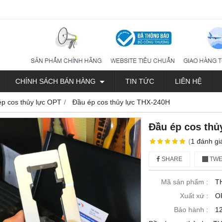
CHÍNH SÁCH BÁN HÀNG
TIN TỨC
LIÊN HỆ
ép cos thủy lực OPT
Đầu ép cos thủy lực THX-240H
Đầu ép cos thủ
(
1
đánh gi
SHARE
TWE
Mã sản phẩm :
T
Xuất xứ :
O
Bảo hành :
12