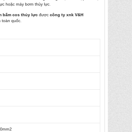
lực hoặc máy bơm thủy lực.
m bấm cos thủy lực
được
công ty xnk V&H
n toàn quốc.
 240mm2