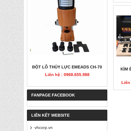
HÉP, PET
ĐỘT LỖ THỦY LỰC EMEADS CH-70
ĐỘT LỖ
KÌM 
Liên hệ : 0968.655.988
Liê
5.988
Liên
FANPAGE FACEBOOK
LIÊN KẾT WEBSITE
vhcorp.vn