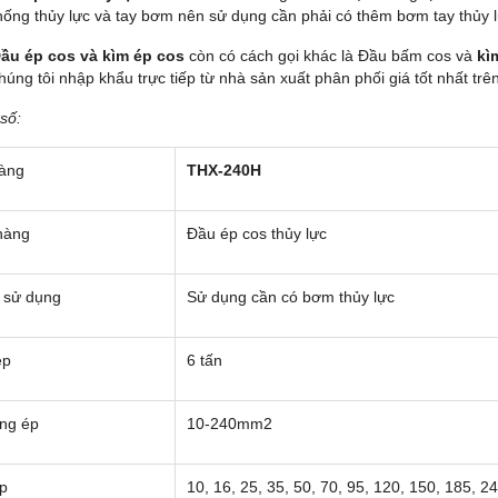
hống thủy lực và tay bơm nên sử dụng cần phải có thêm bơm tay thủy 
ầu ép cos và kìm ép cos
còn có cách gọi khác là Đầu bấm cos và
kì
húng tôi nhập khẩu trực tiếp từ nhà sản xuất phân phối giá tốt nhất trê
số:
àng
THX-240H
hàng
Đầu ép cos thủy lực
 sử dụng
Sử dụng cần có bơm thủy lực
ép
6 tấn
ng ép
10-240mm2
ép
10, 16, 25, 35, 50, 70, 95, 120, 150, 185,