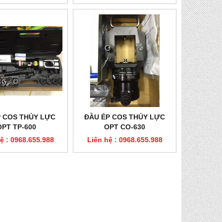
DỤNG CỤ TÁCH VỎ CÁP RIPLEY WS
KÌM BẤM COS THỦY
P COS THỦY LỰC
ĐẦU ÉP COS THỦY LỰC
64-U
Liên hệ : 0968
OPT TP-600
OPT CO-630
Liên hệ : 0968.655.988
ệ : 0968.655.988
Liên hệ : 0968.655.988