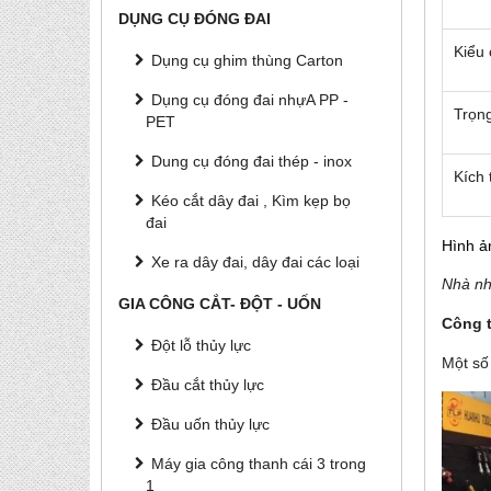
DỤNG CỤ ĐÓNG ĐAI
Kiểu 
Dụng cụ ghim thùng Carton
Dụng cụ đóng đai nhựA PP -
Trọn
PET
Dung cụ đóng đai thép - inox
Kích
Kéo cắt dây đai , Kìm kẹp bọ
đai
Hình ả
Xe ra dây đai, dây đai các loại
Nhà nh
GIA CÔNG CẮT- ĐỘT - UỐN
Công 
Đột lỗ thủy lực
Một số
Đầu cắt thủy lực
Đầu uốn thủy lực
Máy gia công thanh cái 3 trong
1