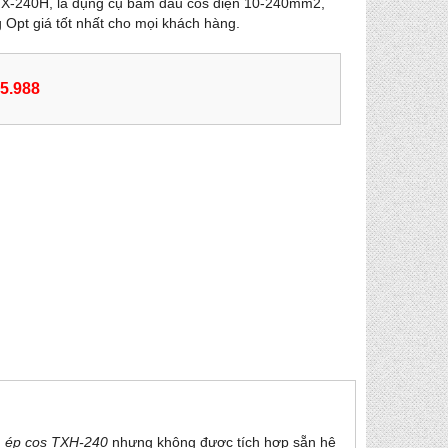
HX-240H, là dụng cụ bấm đầu cos điện 10-240mm2,
g Opt giá tốt nhất cho mọi khách hàng.
55.988
 ép cos TXH-240
nhưng không được tích hợp sẵn hệ