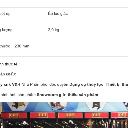
cốt ép
Ép lục giác
g lượng
2,0 kg
 thước 230 mm
nh thực tế :
ập khẩu:
ty xnk V&H
Nhà Phân phối độc quyền
Dụng cụ thủy lực,
Thiết bị th
 hình ảnh sản phẩm
Showroom giới thiệu sản phẩm