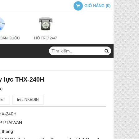
GIỎ HÀNG
(
0
)
y lực THX-240H
á
)
ET
LINKEDIN
HX-240H
PT/TAIWAN
 tháng