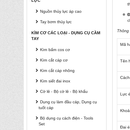
LỰC
t
Nguồn thủy lực áp cao
Đ
c
Tay bơm thủy lực
Thông 
KÌM CƠ CÁC LOẠI - DỤNG CỤ CẦM
TAY
Mã h
Kìm bấm cos cơ
Kìm cắt cáp cơ
Tên 
Kìm cắt cáp nhông
Cách
Kìm siết đai inox
Cờ lê - Bộ cờ lê - Bộ khẩu
Lực 
Dụng cụ làm đầu cáp, Dụng cụ
tuốt cáp
Khoả
Bộ dụng cụ cách điện - Tools
Set
Đai 