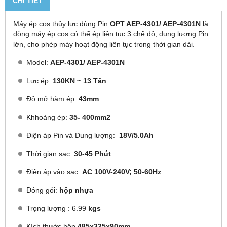
CHI TIẾT
Máy ép cos thủy lực dùng Pin
OPT AEP-4301/ AEP-4301N
là
dòng máy ép cos có thể ép liên tục 3 chế độ, dung lượng Pin
lớn, cho phép máy hoạt động liên tục trong thời gian dài.
Model:
AEP-4301/ AEP-4301N
Lực ép:
130KN ~ 13 Tấn
Độ mở hàm ép:
43mm
Khhoảng ép:
35- 400mm2
Điện áp Pin và Dung lượng:
18V/5.0Ah
Thời gian sạc:
30-45 Phút
Điện áp vào sạc:
AC 100V-240V; 50-60Hz
Đóng gói:
hộp nhựa
Trọng lượng : 6.99
kgs
Kích thước hộp
485x325x90mm