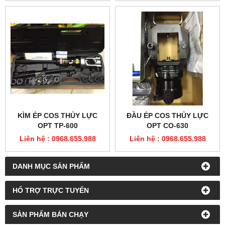
KÌM ÉP COS THỦY LỰC
ĐẦU ÉP COS THỦY LỰC
OPT TP-600
OPT CO-630
Liên hệ : 0968.655.988
Liên hệ : 0968.655.988
DANH MỤC SẢN PHẨM
HỔ TRỢ TRỰC TUYẾN
SẢN PHẨM BÁN CHẠY