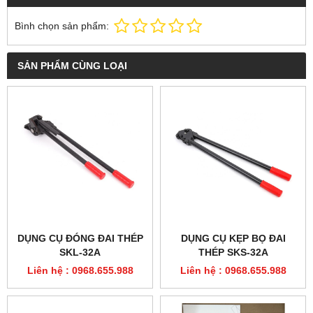
Bình chọn sản phẩm:
SẢN PHẨM CÙNG LOẠI
DỤNG CỤ ĐÓNG ĐAI THÉP
DỤNG CỤ KẸP BỌ ĐAI
SKL-32A
THÉP SKS-32A
Liên hệ : 0968.655.988
Liên hệ : 0968.655.988