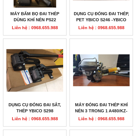
MÁY BẤM BỌ ĐAI THÉP
DỤNG CỤ ĐÓNG ĐAI THÉP,
DÙNG KHÍ NÉN PS22
PET YBICO S246 -YBICO
MACROLEAGUE
S247
Liên hệ : 0968.655.988
Liên hệ : 0968.655.988
DỤNG CỤ ĐÓNG ĐAI SẮT,
MÁY ĐÓNG ĐAI THÉP KHÍ
THÉP YBICO S298
NÉN 3 TRONG 1 A480/KZ-
19
Liên hệ : 0968.655.988
Liên hệ : 0968.655.988