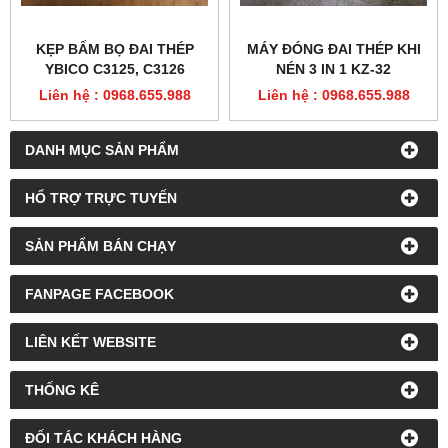
KẸP BẤM BỌ ĐAI THÉP
MÁY ĐÓNG ĐAI THÉP KHI
YBICO C3125, C3126
NÉN 3 IN 1 KZ-32
Liên hệ : 0968.655.988
Liên hệ : 0968.655.988
DANH MỤC SẢN PHẨM
HỔ TRỢ TRỰC TUYẾN
SẢN PHẨM BÁN CHẠY
FANPAGE FACEBOOK
LIÊN KẾT WEBSITE
THỐNG KÊ
ĐỐI TÁC KHÁCH HÀNG