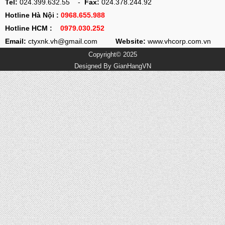
Tel:
024.399.632.55 -
Fax:
024.378.244.92
Hotline Hà Nội :
0968.655.988
Hotline HCM :
0979.030.252
Email:
ctyxnk.vh@gmail.com
Website:
www.vhcorp.com.vn
Copyright© 2025
Designed By
GianHangVN