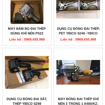
MÁY BẤM BỌ ĐAI THÉP
DỤNG CỤ ĐÓNG ĐAI THÉP,
DÙNG KHÍ NÉN PS22
PET YBICO S246 -YBICO
MACROLEAGUE
S247
Liên hệ : 0968.655.988
Liên hệ : 0968.655.988
DỤNG CỤ ĐÓNG ĐAI SẮT,
MÁY ĐÓNG ĐAI THÉP KHÍ
THÉP YBICO S298
NÉN 3 TRONG 1 A480/KZ-