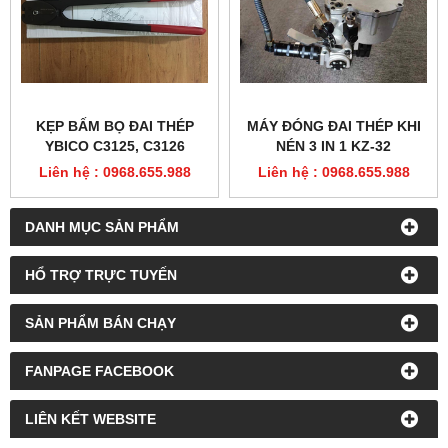
KẸP BẤM BỌ ĐAI THÉP
MÁY ĐÓNG ĐAI THÉP KHI
YBICO C3125, C3126
NÉN 3 IN 1 KZ-32
Liên hệ : 0968.655.988
Liên hệ : 0968.655.988
DANH MỤC SẢN PHẨM
HỔ TRỢ TRỰC TUYẾN
SẢN PHẨM BÁN CHẠY
FANPAGE FACEBOOK
LIÊN KẾT WEBSITE