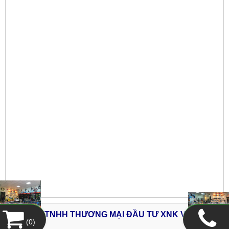
CÔNG TY TNHH THƯƠNG MẠI ĐẦU TƯ XNK V&H
(
0
)