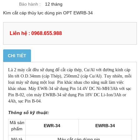
Bảo hành :
12 tháng
Kìm cắt cáp thủy lực dùng pin OPT EWRB-34
Liên hệ : 0968.655.988
CHI TIẾT
Là 2 máy cắt đều sử dụng để cắt cáp thép, Cu/Al với đường kính cáp
lên tới O.D.34mm (cáp Thép), 250mm2 (cáp Cu/Al). Tuy nhiên, mỗi
loại máy sử dụng một loại Pin khác nhau cho năng suất làm việc
khác nhau. Máy EWR-34 sử dụng Pin 14.4V DC Ni-MH/3Ah với sạc
Pin B-02, còn máy EWRB-34 sử dụng Pin 18V DC Li-Ion/3Ah or
4Ah, sạc Pin B-04.
Thông số kỹ thuật:
Mã sản
EWR-34
EWRB-34
phẩm
Mô tả
Máy cắt cáp dùng pin