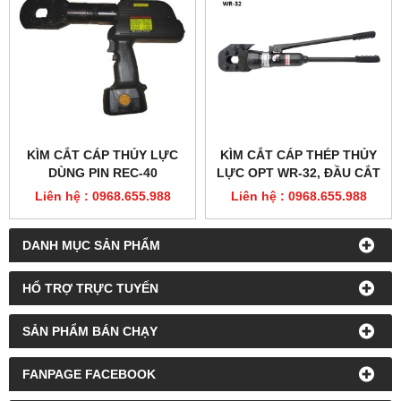
KÌM CẮT CÁP THỦY LỰC
KÌM CẮT CÁP THÉP THỦY
DÙNG PIN REC-40
LỰC OPT WR-32, ĐẦU CẮT
CÁP WR-32H
Liên hệ : 0968.655.988
Liên hệ : 0968.655.988
DANH MỤC SẢN PHẨM
HỔ TRỢ TRỰC TUYẾN
SẢN PHẨM BÁN CHẠY
FANPAGE FACEBOOK