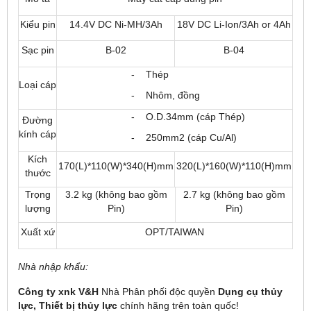
Kiểu pin
14.4V DC Ni-MH/3Ah
18V DC Li-Ion/3Ah or 4Ah
Sạc pin
B-02
B-04
- Thép
Loại cáp
- Nhôm, đồng
- O.D.34mm (cáp Thép)
Đường
kính cáp
- 250mm2 (cáp Cu/Al)
Kích
170(L)*110(W)*340(H)mm
320(L)*160(W)*110(H)mm
thước
Trọng
3.2 kg (không bao gồm
2.7 kg (không bao gồm
lượng
Pin)
Pin)
Xuất xứ
OPT/TAIWAN
Nhà nhập khẩu:
Công ty xnk V&H
Nhà Phân phối độc quyền
Dụng cụ thủy
lực,
Thiết bị thủy lực
chính hãng
trên toàn quốc!