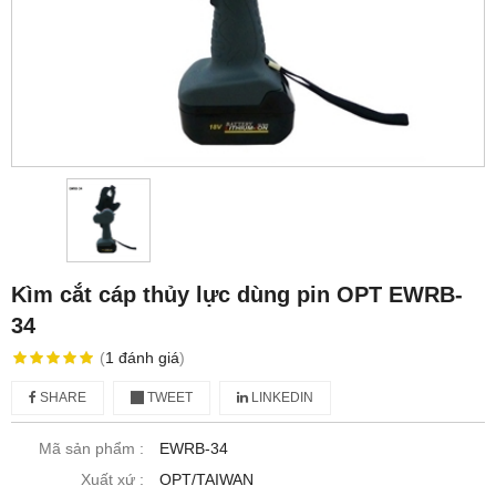
Kìm cắt cáp thủy lực dùng pin OPT EWRB-
34
(
1
đánh giá
)
SHARE
TWEET
LINKEDIN
Mã sản phẩm :
EWRB-34
Xuất xứ :
OPT/TAIWAN