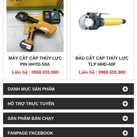
MÁY CẮT CÁP THỦY LỰC
ĐẦU CẮT CÁP THỦY LỰC
PIN HHYD-50A
TLP HHD-40F
Liên hệ : 0968.655.988
Liên hệ : 0968.655.988
DANH MỤC SẢN PHẨM
HỔ TRỢ TRỰC TUYẾN
SẢN PHẨM BÁN CHẠY
FANPAGE FACEBOOK