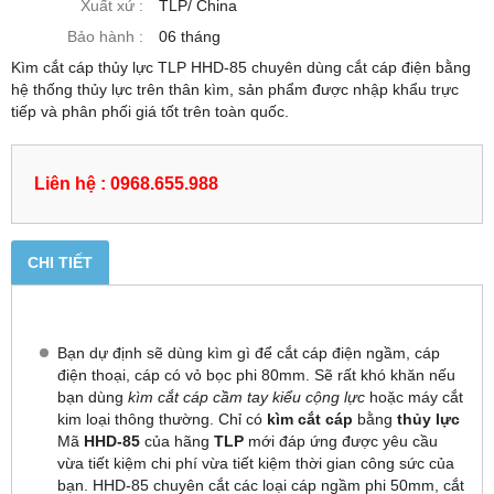
Xuất xứ :
TLP/ China
Bảo hành :
06 tháng
Kìm cắt cáp thủy lực TLP HHD-85 chuyên dùng cắt cáp điện bằng
hệ thống thủy lực trên thân kìm, sản phẩm được nhập khẩu trực
tiếp và phân phối giá tốt trên toàn quốc.
Liên hệ : 0968.655.988
CHI TIẾT
Bạn dự định sẽ dùng kìm gì để cắt cáp điện ngầm, cáp
điện thoại, cáp có vỏ bọc phi 80mm. Sẽ rất khó khăn nếu
bạn dùng
kìm cắt cáp cầm tay kiểu cộng lực
hoặc máy cắt
kim loại thông thường. Chỉ có
kìm cắt cáp
bằng
thủy lực
Mã
HHD-85
của hãng
TLP
mới đáp ứng được yêu cầu
vừa tiết kiệm chi phí vừa tiết kiệm thời gian công sức của
bạn. HHD-85 chuyên cắt các loại cáp ngầm phi 50mm, cắt