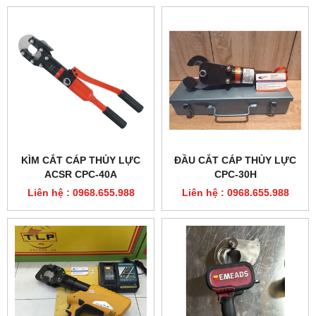
KÌM CẮT CÁP THỦY LỰC
ĐẦU CẮT CÁP THỦY LỰC
ACSR CPC-40A
CPC-30H
Liên hệ : 0968.655.988
Liên hệ : 0968.655.988