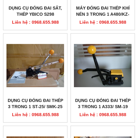
DỤNG CỤ ĐÓNG ĐAI SẮT,
MÁY ĐÓNG ĐAI THÉP KHÍ
THÉP YBICO S298
NÉN 3 TRONG 1 A480/KZ-
19
Liên hệ : 0968.655.988
Liên hệ : 0968.655.988
DỤNG CỤ ĐÓNG ĐAI THÉP
DỤNG CỤ ĐÓNG ĐAI THÉP
3 TRONG 1 ST-25/ SMK-25
3 TRONG 1 A333/ SM-19
Liên hệ : 0968.655.988
Liên hệ : 0968.655.988