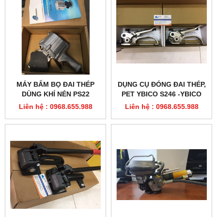
MÁY BẤM BỌ ĐAI THÉP
DỤNG CỤ ĐÓNG ĐAI THÉP,
DÙNG KHÍ NÉN PS22
PET YBICO S246 -YBICO
MACROLEAGUE
S247
Liên hệ : 0968.655.988
Liên hệ : 0968.655.988