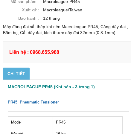
Mã sản phẩm :
Macroleague-PR45
Xuất xứ :
Macroleague/Taiwan
Bảo hành :
12 tháng
Máy đóng đai sắt thép khí nén Macroleague PR45, Căng dây đai ,
Bấm bọ, Cắt dây đai, kích thươc dây đai 32mm x(0.8-1mm)
Liên hệ : 0968.655.988
CHI TIẾT
MACROLEAGUE PR45 (Khí nén - 3 trong 1)
PR45 Pneumatic Tensioner
Model
PR45
Weight
16 kg