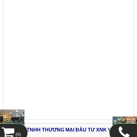
CÔNG TY TNHH THƯƠNG MẠI ĐẦU TƯ XNK V&H
(
0
)