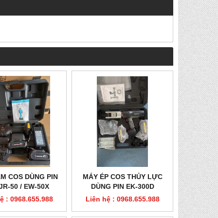
M COS DÙNG PIN
MÁY ÉP COS THỦY LỰC
 JR-50 / EW-50X
DÙNG PIN EK-300D
ệ : 0968.655.988
Liên hệ : 0968.655.988