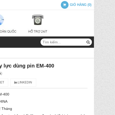
GIỎ HÀNG
(
0
)
y lực dùng pin EM-400
á
)
ET
LINKEDIN
M-400
HINA
2 Tháng