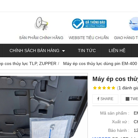
CHÍNH SÁCH BÁN HÀNG
TIN TỨC
LIÊN HỆ
ép cos thủy lực TLP, ZUPPER
Máy ép cos thủy lực dùng pin EM-400
Máy ép cos thủ
(
1
đánh gi
SHARE
TWE
Mã sản phẩm :
E
Xuất xứ :
C
Bảo hành :
1