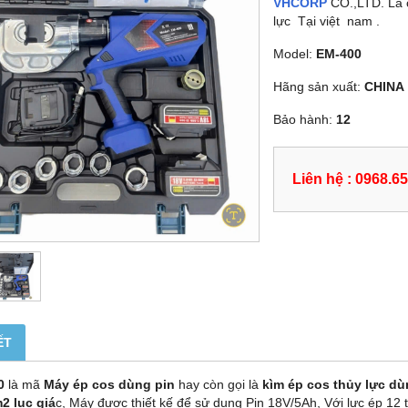
VHCORP
CO.,LTD. Là c
lực Tại việt nam .
Model:
EM-400
Hãng sản xuất:
CHINA
Bảo hành:
12
Liên hệ : 0968.6
ẾT
0
là mã
Máy ép cos dùng pin
hay còn gọi là
kìm ép cos thủy lực dù
2 lục giá
c, Máy được thiết kế để sử dụng Pin 18V/5Ah, Với lực ép 12