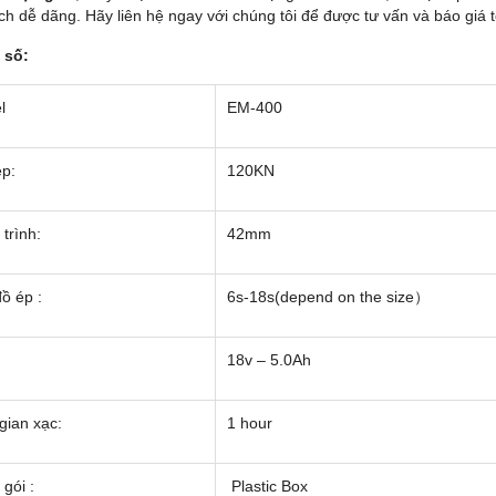
ch dễ dãng. Hãy liên hệ ngay với chúng tôi để được tư vấn và báo giá 
 số:
l
EM-400
ép:
120KN
trình:
42mm
ồ ép :
6s-18s(depend on the size）
18v – 5.0Ah
gian xạc:
1 hour
gói :
Plastic Box