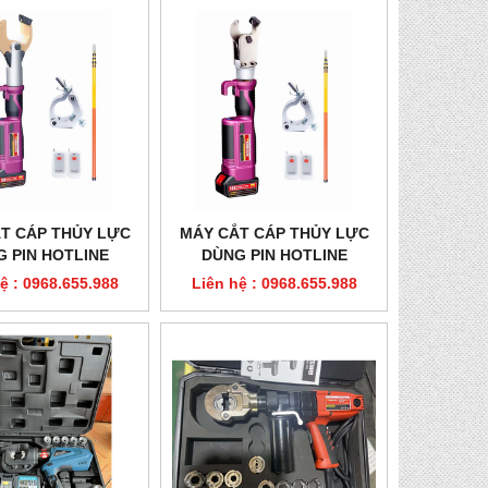
T CÁP THỦY LỰC
MÁY CẮT CÁP THỦY LỰC
 PIN HOTLINE
DÙNG PIN HOTLINE
ADS GES-50CY
EMEADS GES-32CY
ệ : 0968.655.988
Liên hệ : 0968.655.988