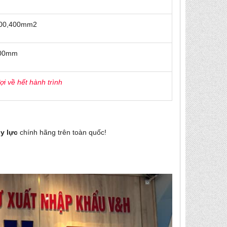
,300,400mm2
-400mm
i về hết hành trình
ủy lực
chính hãng
trên toàn quốc!