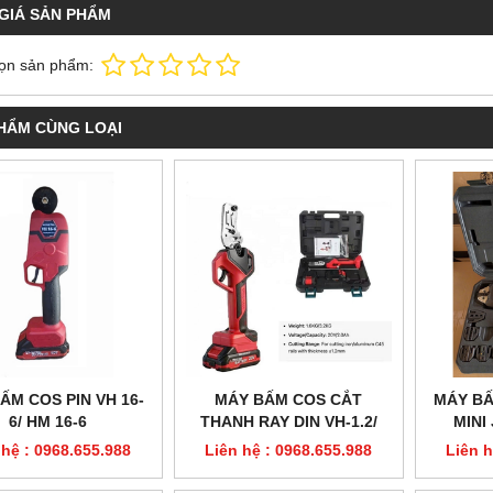
GIÁ SẢN PHẨM
ọn sản phẩm:
HẨM CÙNG LOẠI
ẤM COS PIN VH 16-
MÁY BẤM COS CẮT
MÁY BẤ
6/ HM 16-6
THANH RAY DIN VH-1.2/
MINI
HM-1.2
 hệ : 0968.655.988
Liên hệ : 0968.655.988
Liên h