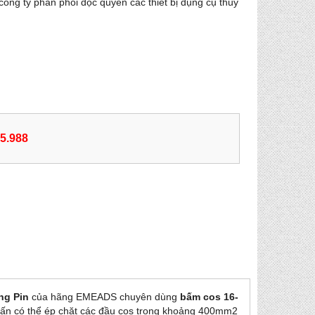
ông ty phân phối độc quyền các thiết bị dụng cụ thủy
55.988
ng Pin
của hãng EMEADS chuyên dùng
bấm cos 16-
 tấn có thể ép chặt các đầu cos trong khoảng 400mm2