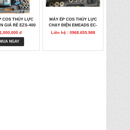
P COS THỦY LỰC
MÁY ÉP COS THỦY LỰC
N GIÁ RẺ EZS-400
CHẠY ĐIỆN EMEADS EC-
300
1,000,000 đ
Liên hệ : 0968.655.988
MUA NGAY
DỤNG CỤ TÁCH VỎ CÁP RIPLEY WS
KÌM BẤM COS THỦY
64-U
Liên hệ : 0968
Liên hệ : 0968.655.988