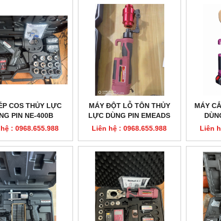
ÉP COS THỦY LỰC
MÁY ĐỘT LỖ TÔN THỦY
MÁY CẮ
NG PIN NE-400B
LỰC DÙNG PIN EMEADS
DÙNG
GES-EWK-8AL
EME
 hệ : 0968.655.988
Liên hệ : 0968.655.988
Liên h