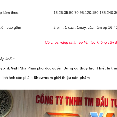
p kèm theo:
16,25,35,50,70,95,120,150,185,240
kiện bao gồm
2 pin , 1 xạc , 1máy, các hàm ep 16
Có chức năng nhấn ép liên tục không cần đợ
ập khẩu:
ty xnk V&H
Nhà Phân phối độc quyền
Dụng cụ thủy lực,
Thiết bị th
 hình ảnh sản phẩm
Showroom giới thiệu sản phẩm