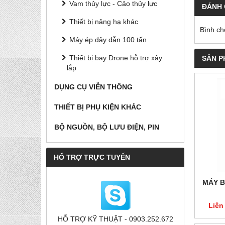
Vam thủy lực - Cảo thủy lực
ĐÁNH 
Thiết bị nâng hạ khác
Bình ch
Máy ép dây dẫn 100 tấn
Thiết bị bay Drone hỗ trợ xây
SẢN P
lắp
DỤNG CỤ VIỄN THÔNG
THIẾT BỊ PHỤ KIỆN KHÁC
BỘ NGUỒN, BỘ LƯU ĐIỆN, PIN
HỔ TRỢ TRỰC TUYẾN
MÁY B
Liên
HỖ TRỢ KỸ THUẬT - 0903.252.672