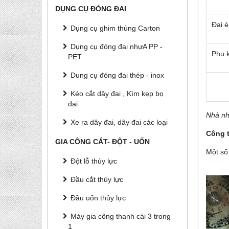
DỤNG CỤ ĐÓNG ĐAI
Đai é
Dụng cụ ghim thùng Carton
Dụng cụ đóng đai nhựA PP -
Phụ 
PET
Dung cụ đóng đai thép - inox
Kéo cắt dây đai , Kìm kẹp bọ
đai
Nhà nh
Xe ra dây đai, dây đai các loại
Công 
GIA CÔNG CẮT- ĐỘT - UỐN
Một số
Đột lỗ thủy lực
Đầu cắt thủy lực
Đầu uốn thủy lực
Máy gia công thanh cái 3 trong
1