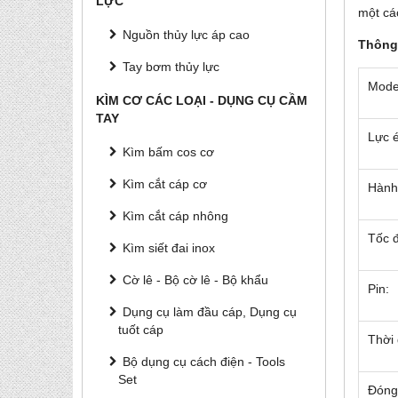
LỰC
một cá
Nguồn thủy lực áp cao
Thông
Tay bơm thủy lực
Mode
KÌM CƠ CÁC LOẠI - DỤNG CỤ CẦM
TAY
Lực 
Kìm bấm cos cơ
Kìm cắt cáp cơ
Hành 
Kìm cắt cáp nhông
Tốc đ
Kìm siết đai inox
Cờ lê - Bộ cờ lê - Bộ khẩu
Pin:
Dụng cụ làm đầu cáp, Dụng cụ
tuốt cáp
Thời 
Bộ dụng cụ cách điện - Tools
Set
Đóng 