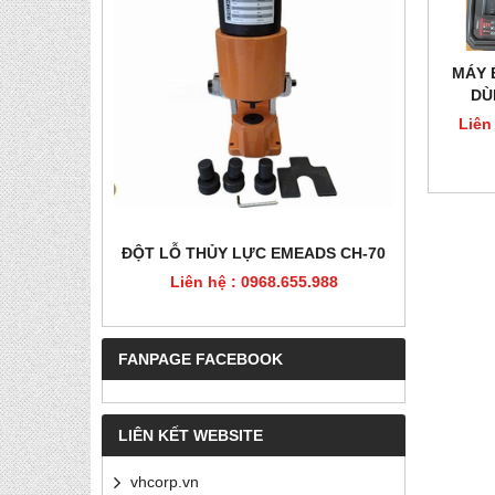
MÁY 
DÙ
Liên
HÉP, PET
ĐỘT LỖ THỦY LỰC EMEADS CH-70
ĐỘT LỖ
Liên hệ : 0968.655.988
Liê
5.988
FANPAGE FACEBOOK
LIÊN KẾT WEBSITE
vhcorp.vn