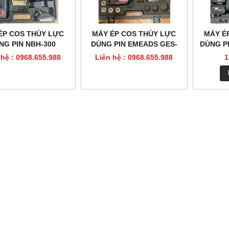
ÉP COS THỦY LỰC
MÁY ÉP COS THỦY LỰC
MÁY É
NG PIN NBH-300
DÙNG PIN EMEADS GES-
DÙNG PI
60UNV
 hệ : 0968.655.988
Liên hệ : 0968.655.988
1
 THỦY LỰC TLP HHM-70
ĐỘT LỖ THỦY LỰC TLP HHM-70
n hệ : 0968.655.988
Liên hệ : 0968.655.988