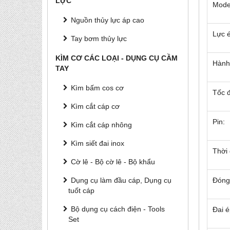
LỰC
Mode
Nguồn thủy lực áp cao
Lực 
Tay bơm thủy lực
KÌM CƠ CÁC LOẠI - DỤNG CỤ CẦM
Hành 
TAY
Kìm bấm cos cơ
Tốc đ
Kìm cắt cáp cơ
Pin:
Kìm cắt cáp nhông
Kìm siết đai inox
Thời 
Cờ lê - Bộ cờ lê - Bộ khẩu
Dụng cụ làm đầu cáp, Dụng cụ
Đóng 
tuốt cáp
Bộ dụng cụ cách điện - Tools
Đai é
Set