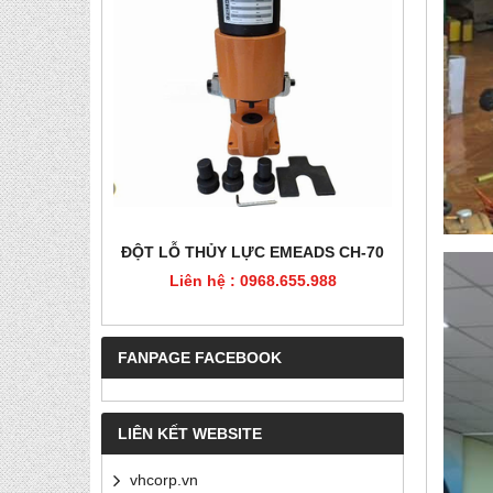
HÉP, PET
ĐỘT LỖ THỦY LỰC EMEADS CH-70
ĐỘT LỖ
Liên hệ : 0968.655.988
Liê
5.988
FANPAGE FACEBOOK
LIÊN KẾT WEBSITE
vhcorp.vn