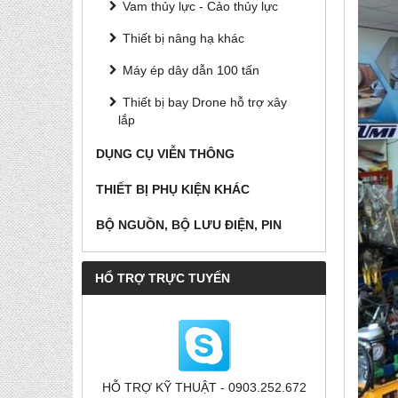
Vam thủy lực - Cảo thủy lực
Thiết bị nâng hạ khác
Máy ép dây dẫn 100 tấn
Thiết bị bay Drone hỗ trợ xây
lắp
DỤNG CỤ VIỄN THÔNG
THIẾT BỊ PHỤ KIỆN KHÁC
BỘ NGUỒN, BỘ LƯU ĐIỆN, PIN
HỔ TRỢ TRỰC TUYẾN
HỖ TRỢ KỸ THUẬT - 0903.252.672