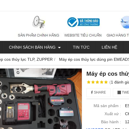
CHÍNH SÁCH BÁN HÀNG
TIN TỨC
LIÊN HỆ
ép cos thủy lực TLP, ZUPPER
Máy ép cos thủy lực dùng pin EMEA
Máy ép cos th
(
1
đánh gi
SHARE
TWE
Mã sản phẩm :
E
Xuất xứ :
C
Bảo hành :
1