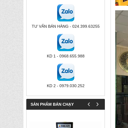
TƯ VẤN BÁN HÀNG - 024.399.63255
KD 1 - 0968.655.988
KD 2 - 0979.030.252
‹
›
SẢN PHẨM BÁN CHẠY