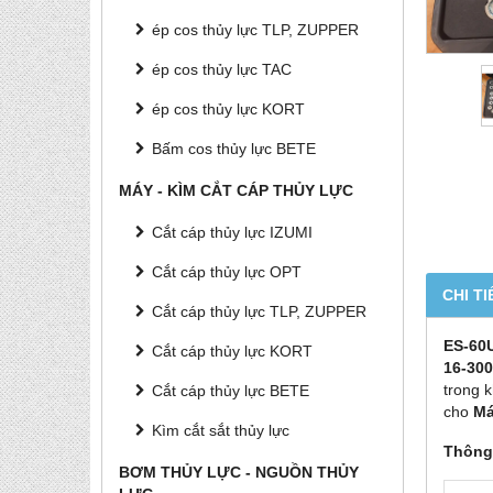
ép cos thủy lực TLP, ZUPPER
ép cos thủy lực TAC
ép cos thủy lực KORT
Bấm cos thủy lực BETE
MÁY - KÌM CẮT CÁP THỦY LỰC
Cắt cáp thủy lực IZUMI
Cắt cáp thủy lực OPT
CHI TI
Cắt cáp thủy lực TLP, ZUPPER
ES
-60
Cắt cáp thủy lực KORT
16-3
00
trong 
Cắt cáp thủy lực BETE
cho
Má
Kìm cắt sắt thủy lực
Thông
BƠM THỦY LỰC - NGUỒN THỦY