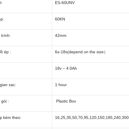
l
ES-60UNV
ép:
60KN
trình:
42mm
ồ ép :
6s-18s(depend on the size）
18v – 4.0Ah
gian xạc:
1 hour
gói :
Plastic Box
p kèm theo:
16,25,35,50,70,95,120,150,185,240,3