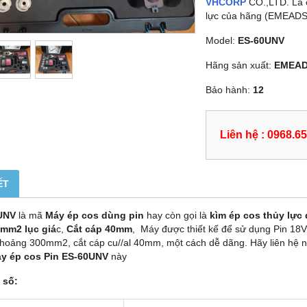
VHCORP
CO.,LTD. Là c
lực của hãng (EMEADS)
Model:
ES-60UNV
Hãng sản xuất:
EMEA
Bảo hành:
12
Liên hệ : 0968.6
ẾT
UNV
là mã
Máy ép cos dùng pin
hay còn gọi là
kìm ép cos thủy lực
mm2 lục giá
c,
Cắt cáp 40mm
, Máy được thiết kế để sử dụng Pin 18V/
khoảng 300mm2, cắt cáp cu//al 40mm, một cách dễ dãng. Hãy liên hệ ng
y ép cos Pin ES-60UNV
này
 số: