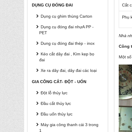
DỤNG CỤ ĐÓNG ĐAI
Cắt 
Dụng cụ ghim thùng Carton
Phụ 
Dụng cụ đóng đai nhựA PP -
PET
Nhà nh
Dung cụ đóng đai thép - inox
Công 
Kéo cắt dây đai , Kìm kẹp bọ
Một số
đai
Xe ra dây đai, dây đai các loại
GIA CÔNG CẮT- ĐỘT - UỐN
Đột lỗ thủy lực
Đầu cắt thủy lực
Đầu uốn thủy lực
Máy gia công thanh cái 3 trong
1