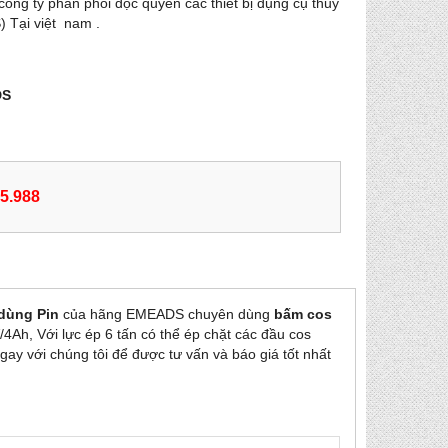
ông ty phân phối độc quyền các thiết bị dụng cụ thủy
 Tại việt nam .
DS
55.988
 dùng Pin
của hãng EMEADS chuyên dùng
bấm cos
4Ah, Với lực ép 6 tấn có thể ép chặt các đầu cos
ay với chúng tôi để được tư vấn và báo giá tốt nhất