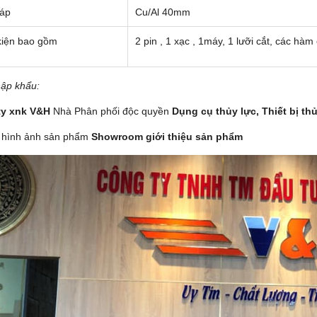
cáp
Cu/Al 40mm
kiện bao gồm
2 pin , 1 xạc , 1máy, 1 lưỡi cắt, các h
ập khẩu:
ty xnk V&H
Nhà Phân phối độc quyền
Dụng cụ thủy lực,
Thiết bị th
 hình ảnh sản phẩm
Showroom giới thiệu sản phẩm