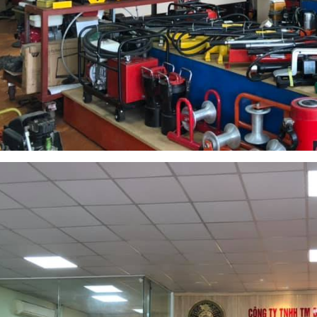
 THỦY LỰC TLP HHM-70
ĐỘT LỖ THỦY LỰC TLP HHM-70
n hệ : 0968.655.988
Liên hệ : 0968.655.988