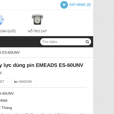
GIỎ HÀNG
(
0
)
DS ES-60UNV
ủy lực dùng pin EMEADS ES-60UNV
á
)
ET
LINKEDIN
S-60UNV
HINA
2 Tháng